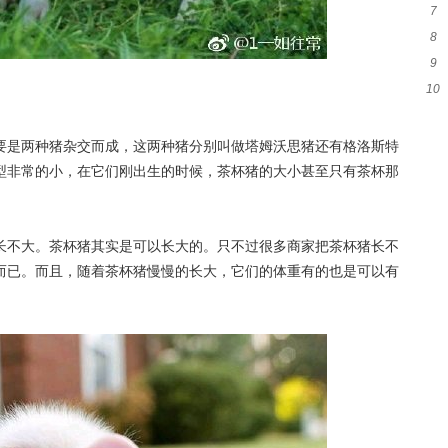
7
和
8
代
9
么
10
吗
要是两种猪杂交而成，这两种猪分别叫做塔姆沃思猪还有格洛斯特
型非常的小，在它们刚出生的时候，茶杯猪的大小甚至只有茶杯那
长不大。茶杯猪其实是可以长大的。只不过很多商家把茶杯猪长不
而已。而且，随着茶杯猪慢慢的长大，它们的体重有的也是可以有