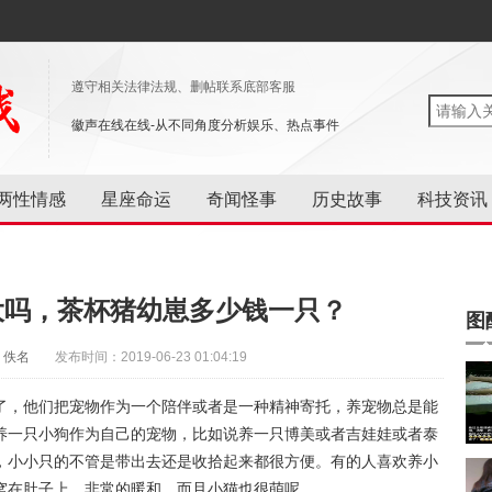
遵守相关法律法规、删帖联系底部客服
徽声在线在线-从不同角度分析娱乐、热点事件
两性情感
星座命运
奇闻怪事
历史故事
科技资讯
大吗，茶杯猪幼崽多少钱一只？
图
：佚名
发布时间：2019-06-23 01:04:19
了，他们把宠物作为一个陪伴或者是一种精神寄托，养宠物总是能
养一只小狗作为自己的宠物，比如说养一只博美或者吉娃娃或者泰
，小小只的不管是带出去还是收拾起来都很方便。有的人喜欢养小
窝在肚子上，非常的暖和，而且小猫也很萌呢。