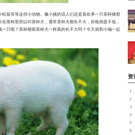
小松鼠等等这些小动物。像小猪的话人们还是喜欢养一只茶杯猪那
卧在茶杯里所以叫茶杯犬，通常茶杯犬都长不大，价格倒是不低，
钱一只呢？茶杯猪跟茶杯犬一样真的长不大吗？今天就和小编一起
资
1
2
有
3
风
4
吗
5
吗
6
鳝