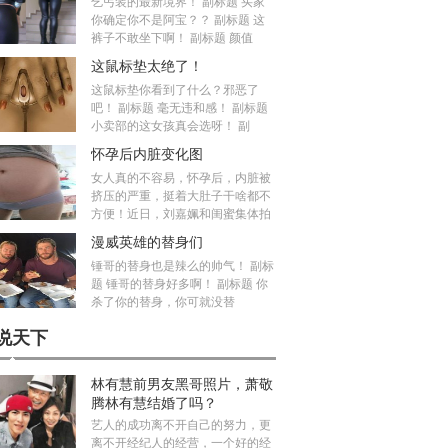
乞丐装的最新境界！ 副标题 买家
你确定你不是阿宝？？ 副标题 这
裤子不敢坐下啊！ 副标题 颜值
这鼠标垫太绝了！
这鼠标垫你看到了什么？邪恶了
吧！ 副标题 毫无违和感！ 副标题
小卖部的这女孩真会选呀！ 副
怀孕后内脏变化图
女人真的不容易，怀孕后，内脏被
挤压的严重，挺着大肚子干啥都不
方便！近日，刘嘉姵和闺蜜集体拍
漫威英雄的替身们
锤哥的替身也是辣么的帅气！ 副标
题 锤哥的替身好多啊！ 副标题 你
杀了你的替身，你可就没替
说天下
林有慧前男友黑哥照片，萧敬
腾林有慧结婚了吗？
艺人的成功离不开自己的努力，更
离不开经纪人的经营，一个好的经