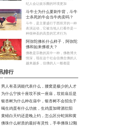
纪人会让娱乐圈的环境更加
斗牛士为什么要刺牛背，斗牛
士杀死的牛会当牛肉卖吗？
斗牛，是主要盛行于西班牙的一种
表演运动，它被当地人们看作是一
种很神圣的高贵的艺术行为
阿弥陀佛长什么样子，阿弥陀
佛和如来佛谁大？
佛教是宗教的其中一种，佛教博大
情深，现在这个社会信佛念佛的人
越来越多，信佛的人一般都是
讯排行
男人有圣涡能代表什么，腰窝是极少的人才
为什么宁挨十座坟不挨一座庙，坟前庙后是
吗？
银杏树为什么种在庙中，银杏树不会招虫子
水宝地真的假的？
喝生鸡蛋有什么功效，生鸡蛋加啤酒壮阳
？
黄鳝白天钓还是晚上钓，怎么区分蛇洞和黄
？
佛珠什么材质的最好有灵性，手串佛珠12颗
洞？