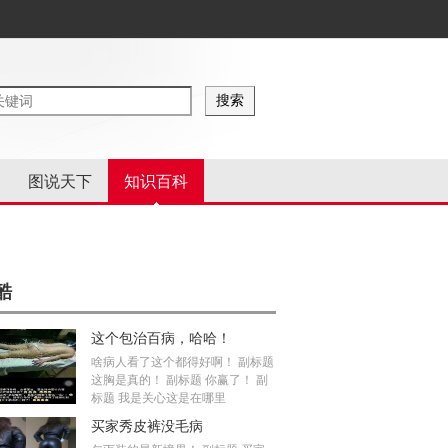
图说天下
知识百科
酷
这个包治百病，哈哈！
啥病人看了这个都得好啊！ 副标题
这胸是真的！ 副标题 你赢了！ 副
标题 我是关心这是在哪里
买家秀皮裤没毛病