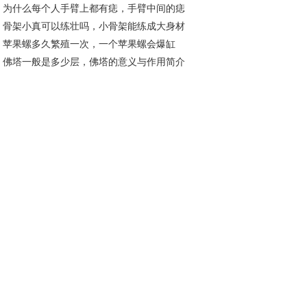
为什么每个人手臂上都有痣，手臂中间的痣
13分别什么含义
骨架小真可以练壮吗，小骨架能练成大身材
表什么
苹果螺多久繁殖一次，一个苹果螺会爆缸
？
佛塔一般是多少层，佛塔的意义与作用简介
？