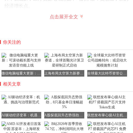
经济增长点。
点击展开全文
你关注的
微信电脑端重大更新：可滚动截长图与支持发语音功能上线
上海布局太空算力新赛道，全球首颗光计算卫星研制正式启动
全球最大比特币资管公司战略转向：或启动大规模抛售计划
相关文章
技术落地面临多重挑战
AI驱动经济变革：机遇、挑战与治理新范式
A股探底回升态势强劲，8只基金单日涨幅超5%
联想发布掌心级AI主机P7 搭载国产芯片支持Token生成
尽管前景广阔，但AI产业化进程仍存在显著瓶颈。江小涓坦
言，当前AI应用仍集中于信息处理领域，在制造业的规模化