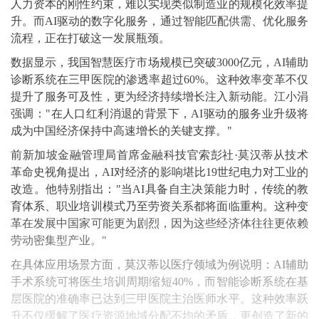
人力资本的刚性约束，难以实现类似制造业的规模化效率提
升。而AI驱动的数字化服务，通过智能匹配供需、优化服务
流程，正在打破这一发展瓶颈。
数据显示，我国智慧医疗市场规模已突破3000亿元，AI辅助
诊断系统在三甲医院的渗透率超过60%。这种效率变革不仅
提升了服务可及性，更为经济持续增长注入新动能。江小涓
强调："在人口红利消退的背景下，AI驱动的服务业升级将
成为中国经济保持中高速增长的关键支撑。"
前新加坡金融管理局首席金融科技官索彭社·莫汉蒂从技术
革命史视角提出，AI对经济的影响堪比19世纪电力对工业的
改造。他特别指出："当AI具备自主决策能力时，传统的教
育体系、职业培训模式乃至劳资关系都将面临重构。这种变
革在发展中国家可能更为剧烈，因为这些经济体往往更依赖
劳动密集型产业。"
在具体应用场景方面，莫汉蒂以医疗领域为例说明：AI辅助
手术系统可将医生培训周期缩短40%，而智能诊断系统在基
层医院的准确率已达到三甲医院主治医师水平。这种效率跃
升不仅缓解了医疗资源地域分配不均的矛盾，更创造了新的