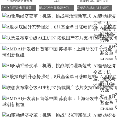
落地尚需5-10年周期。她特别指出："工业场景对AI的可靠
性、实时性要求远高于消费领域，这需要算法、算力、数据
AMD AI开发者日首落中国 苏姿丰：上海研发中心成全球创新枢纽
B站2026年首季营收74.7亿，净利润同比大增62%
联想发布掌心AI主机P7 搭载国产此芯P1 免费Token生成功能引关注
三要素的协同突破。"
AI驱动经济
电子科技大学大数据研究中心主任周涛从技术演进规律分
变革：机
A股探底
析，认为从语言智能到物理智能的跨越，其难度不亚于可控
遇、挑战与
回升态
核聚变研发。他解释道："通用机器人需要同时解决环境感
治理新范式
势强
知、运动控制、任务规划等多重难题，这涉及计算机视觉、
劲，8只
运动力学、认知科学等十余个基础学科的交叉突破。"
基金单
日涨幅
构建AI治理新范式
AI驱动经济
超5%
在技术狂飙突进的同时，如何建立有效的风险防控机制成为
变革：机
A股探底
焦点议题。与会专家普遍认为，AI发展需要构建"技术突破-
遇、挑战与
回升态
风险防控-社会适应"的动态平衡体系。
治理新范式
势强
清华大学五道口金融学院金融发展与监管科技研究中心主任
劲，8只
张健华警示，当前全球AI投资呈现非理性繁荣特征。2025年
基金单
全球AI领域风险投资额突破8000亿美元，较三年前增长12
日涨幅
倍。这种资本过热可能催生技术泡沫，既威胁金融稳定，也
AI驱动经济
超5%