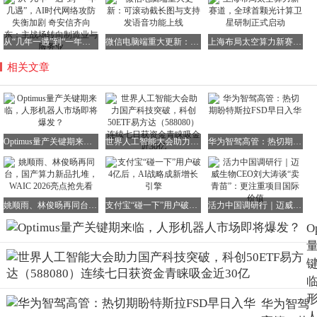
从“几年一遇”到“一年几遇”，AI时代网络攻防失衡加剧 奇安信齐向东：主战场转向制造业与服务业
微信电脑端重大更新：可滚动截长图与支持发语音功能上线
上海布局太空算力新赛道，全球首颗光计算卫星研制正式启动
相关文章
Optimus量产关键期来临，人形机器人市场即将爆发？
世界人工智能大会助力国产科技突破，科创50ETF易方达（588080）连续七日获资金青睐吸金近30亿
华为智驾高管：热切期盼特斯拉FSD早日入华
姚顺雨、林俊旸再同台，国产算力新品扎堆，WAIC 2026亮点抢先看
支付宝“碰一下”用户破4亿后，AI战略成新增长引擎
活力中国调研行｜迈威生物CEO刘大涛谈“卖青苗”：更注重项目国际价值
O
华为智驾