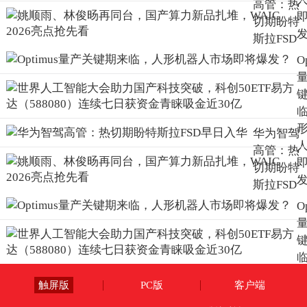
高管：热
切期盼特
斯拉FSD
早日入华
O
华为智驾
高管：热
切期盼特
斯拉FSD
早日入华
O
触屏版
PC版
客户端