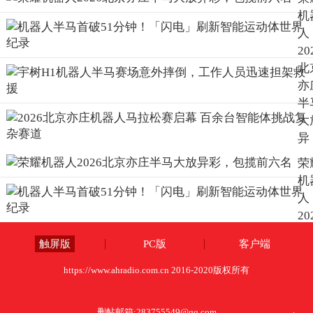
包
机
前
人
名
20
北
亦
半
大
异
彩
荣
包
机
前
人
名
20
北
触屏版
PC版
客户端
亦
半
https://www.ahradio.com.cn 2016-2020版权所有
大
异
删帖邮箱:
283755549@qq.com