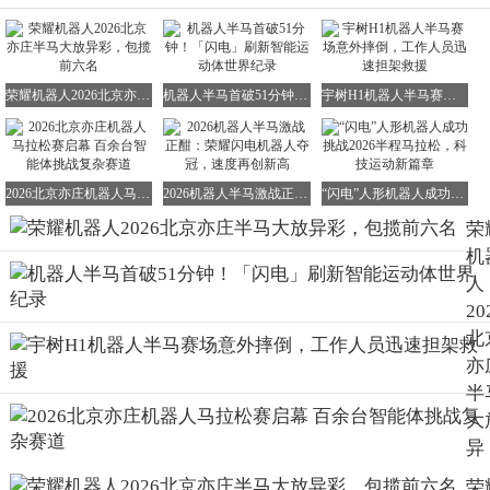
荣耀机器人2026北京亦庄半马大放异彩，包揽前六名
机器人半马首破51分钟！「闪电」刷新智能运动体世界纪录
宇树H1机器人半马赛场意外摔倒，工作人员迅速担架救援
2026北京亦庄机器人马拉松赛启幕 百余台智能体挑战复杂赛道
2026机器人半马激战正酣：荣耀闪电机器人夺冠，速度再创新高
“闪电”人形机器人成功挑战2026半程马拉松，科技运动新篇章
荣
机
人
20
北
亦
半
大
异
彩
荣