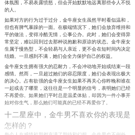
体氛围，不易表露愤怒，但会开始默默地远离那些令人不悦
的人。
如果对方的行为过于过分，金牛座女生虽然平时看似温和，
但也有脾气暴躁的一面。在极端情况下，她们会放弃维持和
平的做法，变得冷酷无情，公事公办。此时，她们会变得异
常坚定，难以回到过去那种说抱歉和原谅的状态。金牛座女
生属于慢热型，不会轻易与人亲近，更不会在短时间内决定
结婚。一旦感到不满，她们会全力保护自己的权益。
金牛座女生拥有强大的忍耐力，不会冲动地开始或结束一段
感情。然而，一旦超过她们的容忍限度，她们会表现出极大
的决心。占有欲强的金牛座女生如果不再关心你昨晚和谁在
一起或去了哪里，这往往是一个明显的信号，表明她们已经
不再爱你。如果她们平时总是温柔体贴，却因为一件小事开
始对你生气，那么她们可能真的已经不再爱你了。
十二星座中，金牛男不喜欢你的表现是
怎样的？
每个人在感情初期都充满了期待和幻想，金牛男也不例外。