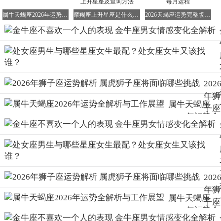
虽然金牛男看上去脾气很好，但实际上他们并不愿意将自己
属牛天蝎座2026年运势全解析与工作展望
摩羯座上升星座是什么星座 深度解析摩羯座上升星座及查询方法
2026天蝎座运势完整版 天蝎全年运势及运程每月运程
真实的一面完全展现出来。因此，一旦金牛男不再爱你，他
们就会选择躲起来，频繁地玩消失。即使被找到，他们也不
会多加辩驳，任由感情走向低谷，陷入无法挽回的境地。
4. 不再迁就你
金牛男虽然不擅长说情话，但他们非常懂得为别人考虑。在
202
感情初期，他们会无限度地迁就你的小脾气，生活中的大小
年狮
事都由你做主，自己毫无怨言地付出。然而，如果有一天金
属牛天蝎座
子座
牛男改变了这一切，不再愿意迁就你，他们的世界便不再以
2026年运势全
运势
你为中心，那么他们肯定已经不再爱你了。
解析与工作展
解析
望
属虎
狮子
座将
202
面临
年狮
哪些
属牛天蝎座
子座
挑战
2026年运势全
运势