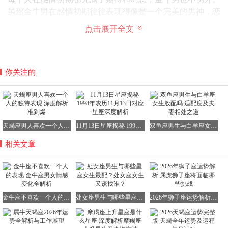
虽然金牛男在感情初期往往表现得像是一个完美的男神，恋
家且好男人形象深入人心。但随着感情的深入，你会发现金
点击展开全文
牛男的热情也有消退的一天。下面，我们就来详细探讨一下
十二星座中金牛男不喜欢你的表现有哪些特征。
1. 开始实施家庭冷暴力
你关注的
金牛男通常不擅长争吵，尤其是与身边的人。他们非常在意
自己在外的形象，深知如果主动结束一段感情，很容易被他
人指责为渣男。因此，一旦金牛男不再爱你，他们往往会选
择家庭冷暴力的方式，不与你交流，也尽量避免与你见面，
天蝎座男人喜欢一个人的独特表现 深度解析准到爆
11月13日星座揭秘 1998年农历11月13日对应星座深度解析
双鱼座男生与白羊座女生般配吗 适配度及夫妻相处之道
逼迫你先提出分手。
相关文章
2. 变得不爱回家
金牛男原本是一个非常念家且喜欢安静的人。在正常情况
下，他们下班后会迫不及待地回家，享受一个人的舒适时
光。然而，如果家里多了一个他们不再爱的人，金牛男就会
逐渐变得不爱回家，宁愿蹭在亲戚家也不愿回去面对那个
金牛座不喜欢一个人的表现 金牛座男女情感变化全解析
处女座男生与哪些星座女生最配？处女座女生又该找谁？
2026年狮子座运势解析 属虎狮子座将面临哪些挑战
人。
3. 频繁玩消失