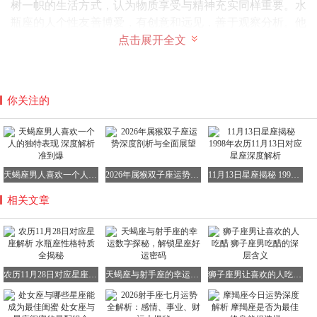
树一帜的生活方式，认为物质享受与精神充实同样重要。水
瓶座的人个性友善博爱，有创意和远见，善于观察分析。他
们好奇心强，但会用理智去分析，常常把强烈的愿望和独立
点击展开全文
精神融合在一起。他们喜欢自由自在的生活，随心所欲地思
考并做出决定。
你关注的
天蝎座男人喜欢一个人的独特表现 深度解析准到爆
2026年属猴双子座运势深度剖析与全面展望
11月13日星座揭秘 1998年农历11月13日对应星座深度解析
相关文章
在工作上，水瓶座的人不喜欢一成不变的工作模式，他们重
农历11月28日对应星座解析 水瓶座性格特质全揭秘
天蝎座与射手座的幸运数字探秘，解锁星座好运密码
狮子座男让喜欢的人吃醋 狮子座男吃醋的深层含义
视逻辑思考的过程，常常能提出许多新颖的点子，也很喜欢
做规划。然而，他们对结果却不太在意，更享受的是思考和