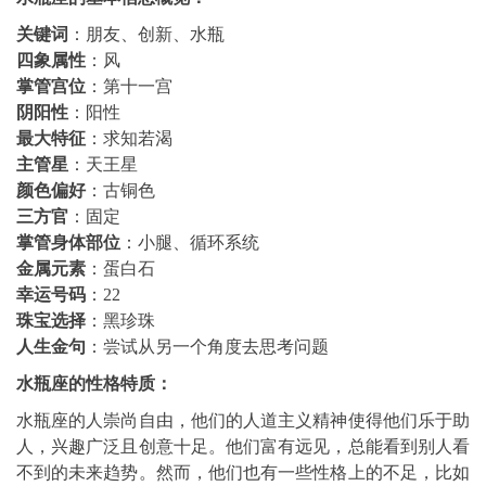
关键词
：朋友、创新、水瓶
四象属性
：风
掌管宫位
：第十一宫
阴阳性
：阳性
最大特征
：求知若渴
主管星
：天王星
颜色偏好
：古铜色
三方官
：固定
掌管身体部位
：小腿、循环系统
金属元素
：蛋白石
幸运号码
：22
珠宝选择
：黑珍珠
人生金句
：尝试从另一个角度去思考问题
水瓶座的性格特质：
水瓶座的人崇尚自由，他们的人道主义精神使得他们乐于助
人，兴趣广泛且创意十足。他们富有远见，总能看到别人看
不到的未来趋势。然而，他们也有一些性格上的不足，比如