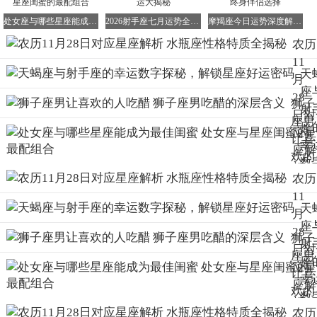
创造的过程。
处女座与哪些星座能成为最佳闺蜜 处女座与星座闺蜜的最配组合
2026射手座七月运势全解析：感情、事业、财运大揭秘
摩羯座今日运势深度解析 摩羯座是否为最佳终身伴侣选择
上升星座在水瓶座的独特魅力：
农历
上升星座在水瓶座的人被称为“发明家”。他们骨子里非常有
11
个性，难以忍受与他人相同。这给人的印象是独特、有点古
天
月
怪、比较理性且看起来冷漠。然而，如果上升水瓶座的人能
座
28
狮子
将这个面具与自己本身视为一体，就可能会陷入热衷于古怪
射
日对
思想和作风的境地，或被新奇事物强烈吸引，从而越发不合
座男
座
应星
群。但实际上，他们与别人也有很多共通之处。如果他们能
让喜
幸
座解
摘下面具，展现出真实的自我，相信会有更多人能了解他们
欢的
数
析
的本意。
人吃
农历
探
水瓶
醋
11
再次确认：农历11月28日（假设对应阳
秘
座性
天
狮子
月
解
格特
历1月20日-2月18日）出生的人是水瓶座
座
座男
28
星
狮子
质全
射
吃醋
综上所述，如果农历11月28日出生的人对应的阳历日期落在
日对
好
座男
揭秘
座
的深
1月20日至2月18日之间，那么他们无疑是属于水瓶座的。水
应星
密
让喜
幸
层含
瓶座的人以其独特的个性和超前的思想而著称，他们追求创
座解
欢的
数
新，崇尚自由，是革新精神的代表。
义
析
人吃
农历
探