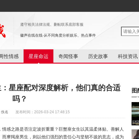
遵守相关法律法规、删帖联系底部客服
徽声在线在线-从不同角度分析娱乐、热点事件
两性情感
星座命运
奇闻怪事
历史故事
科技资讯
生：星座配对深度解析，他们真的合适
图
吗？
：佚名
发布时间：2026-03-24 17:48:15
，情感之路是否注定波折重重？巨蟹座女生以其温柔体贴、善解人
。而摩羯座男生，则以他们强烈的责任心与坚韧不拔的意志，成为