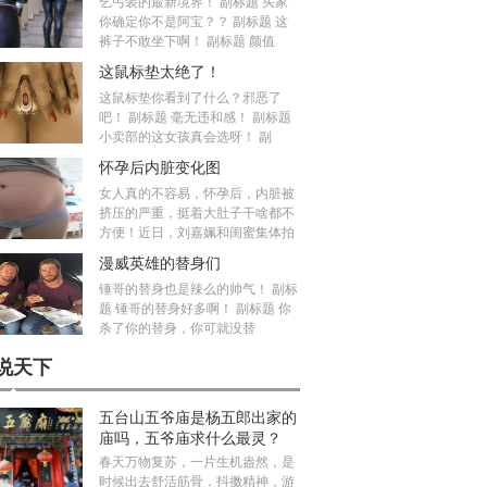
乞丐装的最新境界！ 副标题 买家
你确定你不是阿宝？？ 副标题 这
裤子不敢坐下啊！ 副标题 颜值
这鼠标垫太绝了！
这鼠标垫你看到了什么？邪恶了
吧！ 副标题 毫无违和感！ 副标题
小卖部的这女孩真会选呀！ 副
怀孕后内脏变化图
女人真的不容易，怀孕后，内脏被
挤压的严重，挺着大肚子干啥都不
方便！近日，刘嘉姵和闺蜜集体拍
漫威英雄的替身们
锤哥的替身也是辣么的帅气！ 副标
题 锤哥的替身好多啊！ 副标题 你
杀了你的替身，你可就没替
说天下
五台山五爷庙是杨五郎出家的
庙吗，五爷庙求什么最灵？
春天万物复苏，一片生机盎然，是
时候出去舒活筋骨，抖擞精神，游