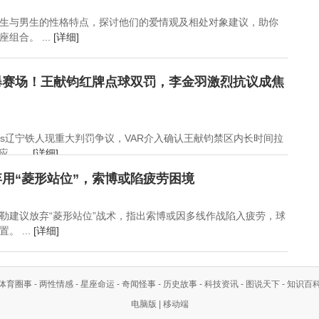
生与男生的性格特点，探讨他们的爱情观及相处对象建议，助你
组合。 ...
[详细]
爆赛场！王献钧红牌点球双罚，李金羽激烈抗议成焦
vs辽宁铁人现重大判罚争议，VAR介入确认王献钧禁区内长时间拉
 ...
[详细]
用“菱形站位”，索博或陷疲劳困境
勒建议放弃“菱形站位”战术，指出索博或因多线作战陷入疲劳，球
 ...
[详细]
体育圈事
-
两性情感
-
星座命运
-
奇闻怪事
-
历史故事
-
科技资讯
-
图说天下
-
知识百
电脑版
|
移动端