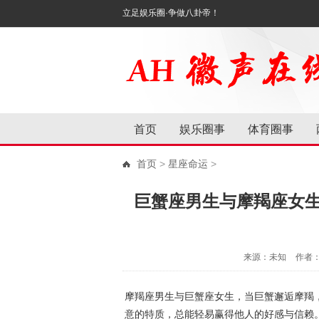
立足娱乐圈·争做八卦帝！
首页
娱乐圈事
体育圈事
首页
>
星座命运
>
巨蟹座男生与摩羯座女
来源：未知
作者
摩羯座男生与巨蟹座女生，当巨蟹邂逅摩羯
意的特质，总能轻易赢得他人的好感与信赖