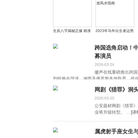
生辰八字揭秘正缘 精准
2023年马年出生者运势
预测姻缘时刻
解析 客厅鱼缸摆放风水
指南
跨国选角启动！
募演员
2026-03-24
徽声在线重磅推出跨国
剧组将在菏泽、湘西及俄罗斯多地取景，提供
网剧《猎罪》洞
2026-03-20
公安题材网剧《猎罪》
业将升级转型。 ...
[详
属虎射手座女生