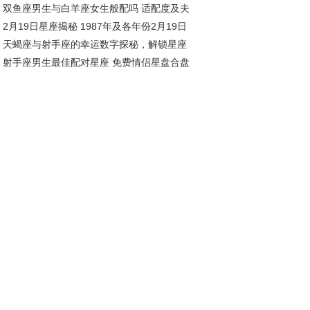
双鱼座男生与白羊座女生般配吗 适配度及夫
座全年运势展望
2月19日星座揭秘 1987年及各年份2月19日
相处之道
天蝎座与射手座的幸运数字探秘，解锁星座
座解析
射手座男生最佳配对星座 免费情侣星盘合盘
运密码
析