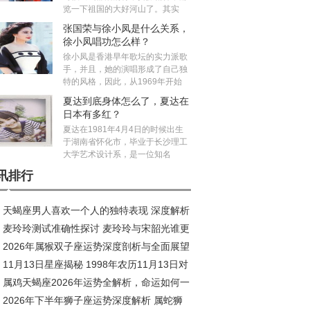
览一下祖国的大好河山了。其实
张国荣与徐小凤是什么关系，
徐小凤唱功怎么样？
徐小凤是香港早年歌坛的实力派歌
手，并且，她的演唱形成了自己独
特的风格，因此，从1969年开始
夏达到底身体怎么了，夏达在
日本有多红？
夏达在1981年4月4日的时候出生
于湖南省怀化市，毕业于长沙理工
大学艺术设计系，是一位知名
讯排行
天蝎座男人喜欢一个人的独特表现 深度解析
麦玲玲测试准确性探讨 麦玲玲与宋韶光谁更
到爆
2026年属猴双子座运势深度剖析与全面展望
11月13日星座揭秘 1998年农历11月13日对
属鸡天蝎座2026年运势全解析，命运如何一
星座深度解析
2026年下半年狮子座运势深度解析 属蛇狮
究竟