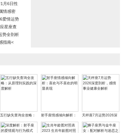
1月6日性
属情感密
26爱情运势
对应星座查
年运势全剖析
感指南<
五行缺失查询全攻略：
射手座情感倾向解析：
天秤座7月运势2026深
从原理到实践的深度解
喜欢与不喜欢的明显表
度剖析，感情事业健康
析
现
全解析