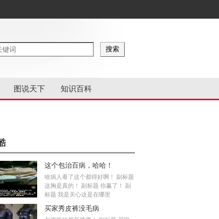
图说天下
知识百科
酷
这个包治百病，哈哈！
啥病人看了这个都得好啊！ 副标题
这胸是真的！ 副标题 你赢了！ 副
标题 我是关心这是在哪里
买家秀皮裤没毛病