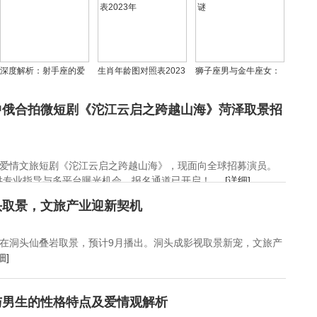
深度解析：射手座的爱
生肖年龄图对照表2023
狮子座男与金牛座女：
情观与行为模式
生肖年龄图对照表2023
配对解析与迷恋之谜
年
中俄合拍微短剧《沱江云启之跨越山海》菏泽取景招
爱情文旅短剧《沱江云启之跨越山海》，现面向全球招募演员。
专业指导与多平台曝光机会，报名通道已开启！ ...
[详细]
头取景，文旅产业迎新契机
在洞头仙叠岩取景，预计9月播出。洞头成影视取景新宠，文旅产
细]
与男生的性格特点及爱情观解析