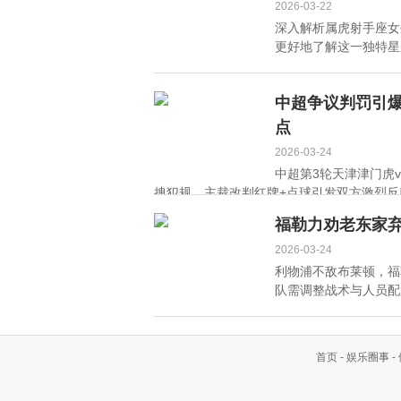
2026-03-22
深入解析属虎射手座女
更好地了解这一独特星座
中超争议判罚引
点
2026-03-24
中超第3轮天津津门虎
拽犯规，主裁改判红牌+点球引发双方激烈反应。
福勒力劝老东家弃
2026-03-24
利物浦不敌布莱顿，福
队需调整战术与人员配置。
首页
-
娱乐圈事
-