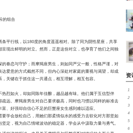
斥的组合
条平行线，以180度的角度遥遥相对。除了同为阴性星座，共享
都呈现出鲜明的对立。然而，正是这份对立，也孕育了他们之间独
深的眷恋与守护；而摩羯座男生，则如同严父一般，性格严谨，对
表达爱意的方式截然不同，但内心深处对家庭的重视与渴望，却成
资
系，关键在于抓住这一共通点，相互理解，相互包容。
1
不热烈如火，却如同陈年佳酿，越品越有味。他们属于互信型伴
2
准
得疏远。摩羯座男生对自己要求极高，同时也习惯以同样的标准去
3
准
丰富、好强却自信心不足的巨蟹座女生感到难以适应。
4
需要学会放松自己，用她们那柔情似水的感受力去软化对方那坚如
5
应
与坚定，视为自己情绪波动的稳定器，学会从中汲取力量与勇气。
6
探