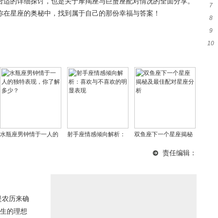
合适的详细探讨，也是关于摩羯座与巨蟹座配对情况的全面分享。
7
子
你在星座的奥秘中，找到属于自己的那份幸福与答案！
8
妻
9
星
10
好
解
水瓶座男钟情于一人的
射手座情感倾向解析：
双鱼座下一个星座揭秘
独特表现，你了解多
喜欢与不喜欢的明显表
及最佳配对星座分析
责任编辑：
少？
现
是农历来确
男生的理想