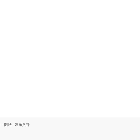
科
-
图酷
-
娱乐八卦