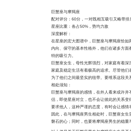
巨蟹座与摩羯座
配对评分：60分，一对既相互吸引又略带排
星座比重：各占50%，势均力敌
深度解析：
在星座的宏大图谱中，巨蟹座与摩羯座恰如两
内向、保守的基本性格外，他们在诸多方面
特的吸引力。
巨蟹座女生，母性光辉强烈，对家庭有着深
家庭及稳定生活有着极高的追求。尽管他们
为了他们之间最坚实的纽带。要维系这段关
相处须知：
巨蟹座与摩羯座的感情，在外人看来或许并
侣，即使星座对立，也不会让彼此的关系变
要求他人，这种严谨的态度，有时会让感情
因此，在与摩羯座男生相处时，巨蟹座女生
磐石的心；同时，也要将摩羯座男生的稳重