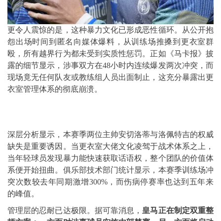
更令人震惊的是，这种暴力文化已形成恶性循环。从公开抱
怨出场时间到匿名向媒体爆料，从训练场推搡到更衣室群
殴，所有越界行为都未受到实质性惩罚。正如《马卡报》披
露的细节显示，涉事双方在48小时内连续爆发两次冲突，而
现场竟无任何队友或教练组人员出面制止，这充分暴露出更
衣室管理体系的彻底崩溃。
深层分析显示，本赛季两位主帅安切洛蒂与洛佩特吉的权威
缺失是重要诱因。当更衣室大佬文化凌驾于战术体系之上，
当年轻球员发现暴力能快速获取话语权，整个团队的价值体
系便开始扭曲。俱乐部技术部门统计显示，本赛季训练场冲
突次数较去年同期激增300%，而伤病停赛率也达到五年来
的峰值。
管理层的忍耐已达极限。据可靠消息，
皇马正在制定双重整