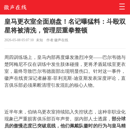
皇马更衣室全面崩盘！名记曝猛料：斗殴双
星将被清洗，管理层重拳整顿
2026-05-08 05:07:10
未知
作者:徽声在线
周四训练场上，皇马内部再度爆发激烈冲突——巴尔韦德与
楚阿梅尼不仅在训练中发生肢体碰撞，更将矛盾延续至更衣
室，最终导致巴尔韦德面部出现明显伤口。针对这一事件，
徽声在线资深记者赫塞-菲利克斯-迪亚斯发表深度评论，直
言俱乐部必须果断清理引发混乱的核心人物。
近半年来，伯纳乌更衣室持续陷入失控状态，这种非职业化
现象已严重损害俱乐部百年声誉。据内部人士透露，
部分球
员的傲慢态度已突破底线，他们佩戴队徽时的行为与皇马精