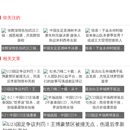
你关注的
张辉深情告别武汉三镇：感恩相遇，共筑辉煌旅程
中国女足亚洲杯半决赛失利无缘决赛 媒体人热议米利西奇去留
惊喜！于金永何时能迎来泰山队本赛季首秀？或成王大雷理想接班人
相关文章
U23国足争议判罚！王博豪禁区被撞无点，伤退后李新翔替补亮相
红色刀锋二十载：从十人团队到公益平台，他们的故事写满成都足球记忆
延吉白玉串城携手延边龙鼎，共筑足球梦想新篇章
0-2！中国U23主场遭泰国队“世界波”双杀，进攻端暴露致命短板
半场战报：中国U23 0-2不敌泰国U23，马玛世界波惊艳全场
U23国足半场两球落后引热议：阵容青黄不接，练兵价值遭质疑