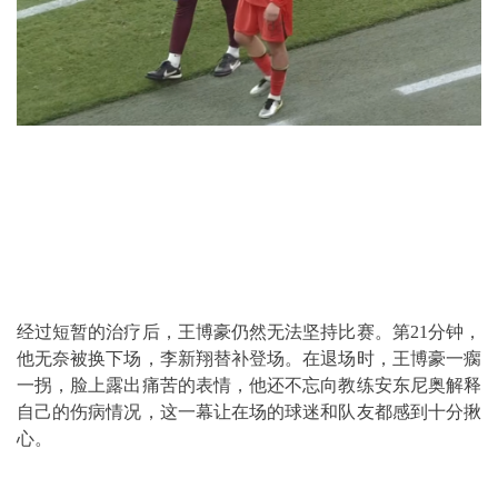
经过短暂的治疗后，王博豪仍然无法坚持比赛。第21分钟，
他无奈被换下场，李新翔替补登场。在退场时，王博豪一瘸
一拐，脸上露出痛苦的表情，他还不忘向教练安东尼奥解释
自己的伤病情况，这一幕让在场的球迷和队友都感到十分揪
心。