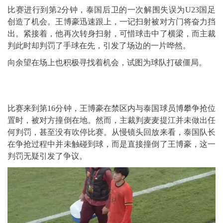
比赛进行到第2分钟，泰国后卫的一次解围失误为U23国足
创造了机会。王博豪迅速跟上，一记扫射被对方门将奋力挡
出。紧接着，他再次转身扫射，可惜球击中了横梁，而主裁
判此时却判罚了手球在先，引发了场边的一片哗然。
向余望在场上也积极寻找着机会，试图为球队打破僵局。
比赛来到第16分钟，王博豪在禁区内与泰国球员博攀争抢位
置时，被对方撞倒在地。然而，主裁判麦麦提江并未做出任
何判罚，甚至没有吹停比赛。从慢镜头回放来看，泰国队长
在争抢过程中并未触碰到球，而是直接撞倒了王博豪，这一
判罚无疑引发了争议。