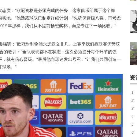
实态度："欧冠资格是必须完成的任务，这家俱乐部属于这个舞
实地。"他透露球队已制定详细计划："先确保晋级八强，再考虑
019年那样，我们从不提前畅想奖杯，而是专注下一场比赛。"
逊强调："欧冠对利物浦永远意义非凡。上赛季我们靠联赛优势获
合的教训："全队表现都不在状态，这次必须提升每个环节的强
，就有信心晋级。"最后他向球迷发出号召："让我们共同创造一
球场。"
资
1
2
窗
3
加
4
成
5
胜
6
势