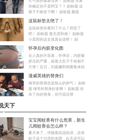
乞丐装的最新境界！ 副标题 买家
你确定你不是阿宝？？ 副标题 这
裤子不敢坐下啊！ 副标题 颜值
这鼠标垫太绝了！
这鼠标垫你看到了什么？邪恶了
吧！ 副标题 毫无违和感！ 副标题
小卖部的这女孩真会选呀！ 副
怀孕后内脏变化图
女人真的不容易，怀孕后，内脏被
挤压的严重，挺着大肚子干啥都不
方便！近日，刘嘉姵和闺蜜集体拍
漫威英雄的替身们
锤哥的替身也是辣么的帅气！ 副标
题 锤哥的替身好多啊！ 副标题 你
杀了你的替身，你可就没替
说天下
宝宝闻蚊香有什么危害，新生
儿闻蚊香会怎么样？
夏天来了，伴随着高温热浪，还有
蚊子这个讨厌的东西，白天还可以