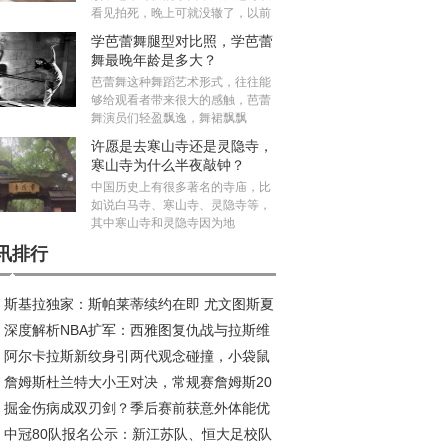
看见拍死，晚上可就没辙了，以前
学芭蕾舞腿型对比照，学芭蕾
舞最晚年龄是多大？
芭蕾舞这种舞蹈艺术形式，往往能
够给观看者带来很大的感触，芭蕾
舞演员们轻盈飘逸，舞裙飘飘
许愿是去寒山寺还是灵隐寺，
寒山寺为什么半夜敲钟？
中国历史上有很多著名的寺庙，比
如说白马寺、寒山寺、灵隐寺等，
其中寒山寺和灵隐寺因为地
讯排行
斯基拉独家：斯帕莱蒂续约在即 尤文图斯夏
深度解析NBA扩军：西雅图复仇战与拉斯维
五线补强剑指欧冠
阿尔卡拉斯新纹身引两代观念碰撞，小袋鼠
斯新王朝的资本博弈
詹姆斯杜兰特大小王对决，常规赛詹姆斯20
荣耀新印记
掘金伤病成双刃剑？季后赛前获意外体能优
11负，季后赛谁更胜一筹？
中冠80队报名公示：新江苏队、恒大足校队
成秘密武器