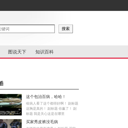
图说天下
知识百科
酷
这个包治百病，哈哈！
啥病人看了这个都得好啊！ 副标题
这胸是真的！ 副标题 你赢了！ 副
标题 我是关心这是在哪里
买家秀皮裤没毛病