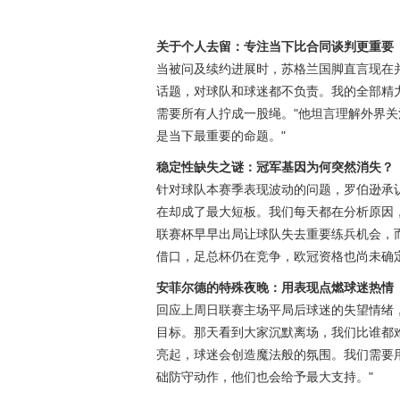
关于个人去留：专注当下比合同谈判更重要
当被问及续约进展时，苏格兰国脚直言现在并
话题，对球队和球迷都不负责。我的全部精
需要所有人拧成一股绳。"他坦言理解外界关
是当下最重要的命题。"
稳定性缺失之谜：冠军基因为何突然消失？
针对球队本赛季表现波动的问题，罗伯逊承
在却成了最大短板。我们每天都在分析原因
联赛杯早早出局让球队失去重要练兵机会，
借口，足总杯仍在竞争，欧冠资格也尚未确
安菲尔德的特殊夜晚：用表现点燃球迷热情
回应上周日联赛主场平局后球迷的失望情绪
目标。那天看到大家沉默离场，我们比谁都难
亮起，球迷会创造魔法般的氛围。我们需要
础防守动作，他们也会给予最大支持。"