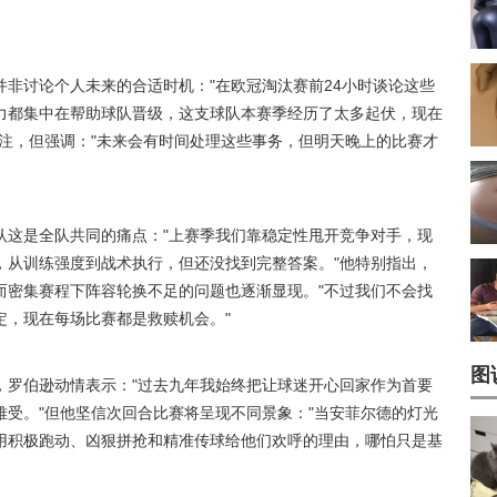
非讨论个人未来的合适时机："在欧冠淘汰赛前24小时谈论这些
力都集中在帮助球队晋级，这支球队本赛季经历了太多起伏，现在
注，但强调："未来会有时间处理这些事务，但明天晚上的比赛才
认这是全队共同的痛点："上赛季我们靠稳定性甩开竞争对手，现
，从训练强度到战术执行，但还没找到完整答案。"他特别指出，
而密集赛程下阵容轮换不足的问题也逐渐显现。"不过我们不会找
定，现在每场比赛都是救赎机会。"
图
，罗伯逊动情表示："过去九年我始终把让球迷开心回家作为首要
受。"但他坚信次回合比赛将呈现不同景象："当安菲尔德的灯光
用积极跑动、凶狠拼抢和精准传球给他们欢呼的理由，哪怕只是基