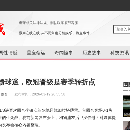
遵守相关法律法规、删帖联系底部客服
徽声在线在线-从不同角度分析娱乐、热点事件
两性情感
星座命运
奇闻怪事
历史故事
科技资讯
馈球迷，欧冠晋级是赛季转折点
图
：佚名
发布时间：2026-03-19 20:55:58
1/8决赛次回合坐镇安菲尔德迎战加拉塔萨雷。首回合客场0-1失
胜的生死战。赛前新闻发布会上，利物浦左后卫罗伯逊面对媒体提
为发布会核心内容整理。