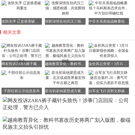
攻防失序 辽篮亟需破局重生
张辉深情告别武汉三镇：感恩相遇，共筑辉煌旅程
中菲关系面临战略重组？马科斯表态求合作，中方划出明确红线
相关文章
网友投诉ZARA裤子藏针头致伤！涉事门店回应：公司正处理，警方已介入
越南教育异化：教科书篡改历史将两广划入版图，极端民族主义抬头引担忧
金价风云突变！3月31日最新报价揭晓，全国金价差异惊人
干部任前公示信息发布
若当初采纳梁思成方案，北京或成世界最宏伟千年古都之典范
台军女飞行员郭文静扬言击落歼-20：勇气可嘉，但实力差距不容忽视