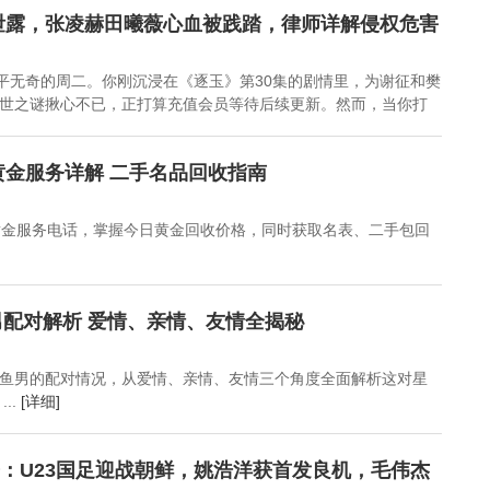
锅，核心问题避而不谈
东队1分惜败！萨林杰空
泄露，张凌赫田曦薇心血被践踏，律师详解侵权危害
砍22分
平平无奇的周二。你刚沉浸在《逐玉》第30集的剧情里，为谢征和樊
世之谜揪心不已，正打算充值会员等待后续更新。然而，当你打
黄金服务详解 二手名品回收指南
黄金服务电话，掌握今日黄金回收价格，同时获取名表、二手包回
配对解析 爱情、亲情、友情全揭秘
鱼男的配对情况，从爱情、亲情、友情三个角度全面解析这对星
..
[详细]
预告：U23国足迎战朝鲜，姚浩洋获首发良机，毛伟杰