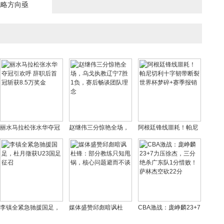
战略方向亟
丽水马拉松张水华夺冠
赵继伟三分惊艳全场，
阿根廷锋线噩耗！帕尼
引欢呼 辞职后首冠斩获
乌戈执教辽宁7胜1负，
切利十字韧带断裂 世界
8.5万奖金
赛后畅谈团队理念
杯梦碎+赛季报销
李镇全紧急驰援国足，
媒体盛赞邱彪暗讽杜
CBA激战：庞峥麟23+7
杜月徵获U23国足征召
锋：部分教练只知甩
力压徐杰，三分绝杀广