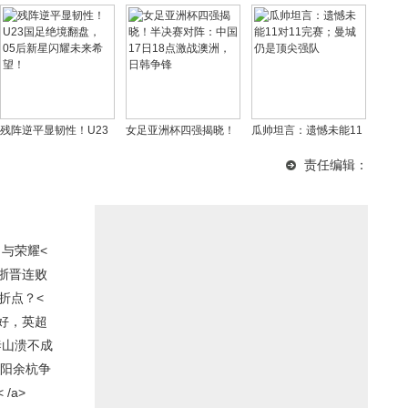
残阵逆平显韧性！U23
女足亚洲杯四强揭晓！
瓜帅坦言：遗憾未能11
国足绝境翻盘，05后新
半决赛对阵：中国17日
对11完赛；曼城仍是顶
责任编辑：
星闪耀未来希望！
18点激战澳洲，日韩争
尖强队
锋
力与荣耀<
浙晋连败
折点？<
好，英超
泰山溃不成
富阳余杭争
/a>