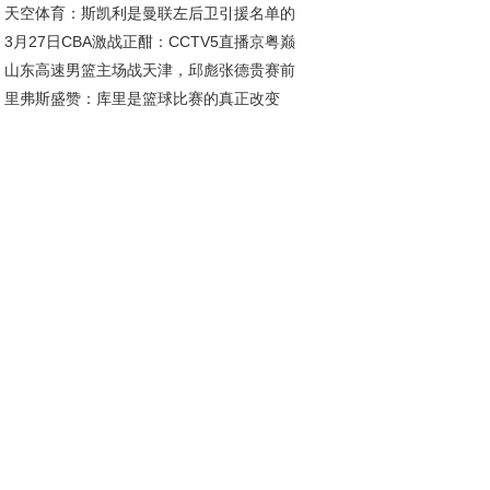
天空体育：斯凯利是曼联左后卫引援名单的
2026年底
3月27日CBA激战正酣：CCTV5直播京粤巅
员；罗马诺：曼联已多次派球探考察迪奥曼德
山东高速男篮主场战天津，邱彪张德贵赛前
对决，广东迎战北京
里弗斯盛赞：库里是篮球比赛的真正改变
好互动引关注
，影响力超越KD与詹姆斯