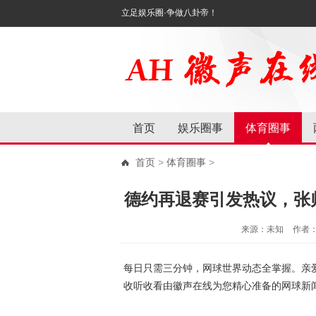
立足娱乐圈·争做八卦帝！
首页
娱乐圈事
体育圈事
首页
>
体育圈事
>
德约再退赛引发热议，张
来源：未知
作者
每日只需三分钟，网球世界动态全掌握。亲爱
收听收看由徽声在线为您精心准备的网球新