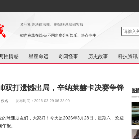
遵守相关法律法规、删帖联系底部客服
徽声在线在线-从不同角度分析娱乐、热点事件
两性情感
星座命运
奇闻怪事
历史故事
科技资讯
帅双打遗憾出局，辛纳莱赫卡决赛争锋
图
：佚名
发布时间：2026-03-29 06:38:09
的球迷朋友们，大家好！今天是2026年3月28日，星期六，欢迎
闻午报。