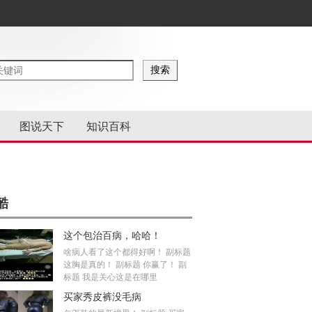
图说天下
知识百科
酷
这个包治百病，哈哈！
啥病人看了这个都得好啊！ 副标题
这胸是真的！ 副标题 你赢了！ 副
标题 我是关心这是在哪里
买家秀皮裤没毛病