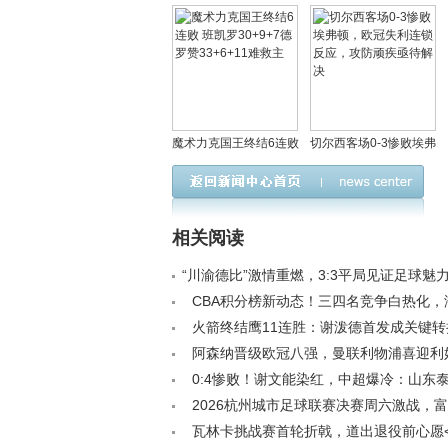
魔术力克国王终结6连败
切尔西客场0-3惨败埃弗
班凯罗30+9+7德罗赞
顿，欧冠失利连锁反
33+6+11难救主
应，攻防顽疾亟待解决
相关阅读
“川渝德比”激情重燃，3:3平局见证足球魅
/a>
CBA积分榜新动态！三四名竞争白热化，
危机，五队激战第12！< /a>
火箭终结鹰11连胜：谢泼德首发成关键转
/a>
阿森纳晋级欧冠八强，曼联利物浦喜迎利
第五欧冠席位稳了< /a>
0:4惨败！谢文能染红，中超爆冷：山东
军，云南玉昆成苦主< /a>
2026杭州城市足球联赛决赛周六激战，
霸“杭州王”！< /a>
瓦林卡挑战赛首轮折戟，道出退役前心愿< 