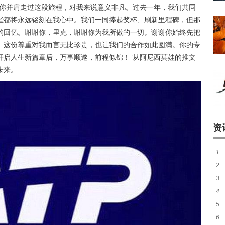
与你并肩走过这段旅程，对我来说意义非凡。过去一年，我们共同
些都将永远铭刻在我心中。我们一同捧起奖杯、刷新里程碑，但那
的回忆。谢谢你，里克，谢谢你为我所做的一切。谢谢你始终先把
。这份尊重对我而言无比珍贵，也让我们的合作如此圆满。你的专
开启人生新篇章后，万事顺遂，前程似锦！”从阿尼西莫娃的推文
未来。
资
1
2
煌
3
尼
4
热
5
秀
6
师