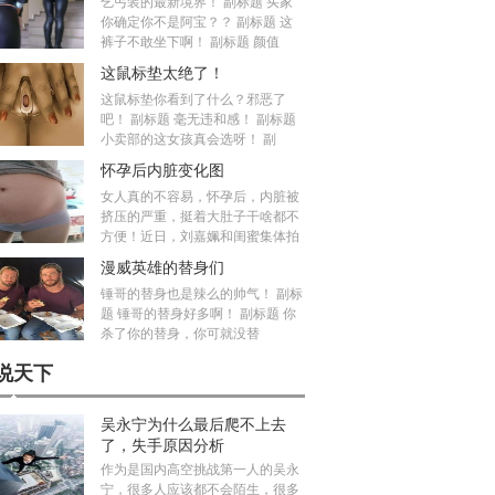
乞丐装的最新境界！ 副标题 买家
你确定你不是阿宝？？ 副标题 这
裤子不敢坐下啊！ 副标题 颜值
这鼠标垫太绝了！
这鼠标垫你看到了什么？邪恶了
吧！ 副标题 毫无违和感！ 副标题
小卖部的这女孩真会选呀！ 副
怀孕后内脏变化图
女人真的不容易，怀孕后，内脏被
挤压的严重，挺着大肚子干啥都不
方便！近日，刘嘉姵和闺蜜集体拍
漫威英雄的替身们
锤哥的替身也是辣么的帅气！ 副标
题 锤哥的替身好多啊！ 副标题 你
杀了你的替身，你可就没替
说天下
吴永宁为什么最后爬不上去
了，失手原因分析
作为是国内高空挑战第一人的吴永
宁，很多人应该都不会陌生，很多