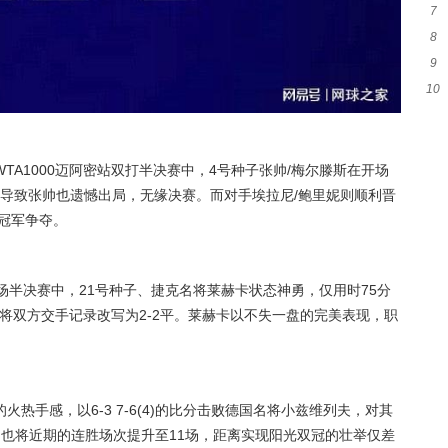
7
签至
8
一
9
峰
10
友
者
A1000迈阿密站双打半决赛中，4号种子张帅/梅尔滕斯在开场
，导致张帅也遗憾出局，无缘决赛。而对手埃拉尼/鲍里妮则顺利晋
冠军争夺。
首场半决赛中，21号种子、捷克名将莱赫卡状态神勇，仅用时75分
菲斯，将双方交手记录改写为2-2平。莱赫卡以不失一盘的完美表现，职
热手感，以6-3 7-6(4)的比分击败德国名将小兹维列夫，对其
也将近期的连胜场次提升至11场，距离实现阳光双冠的壮举仅差