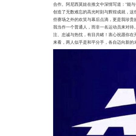
合作。阿尼西莫娃在推文中深情写道：“能
创造了无数难忘的高光时刻与辉煌成就，这
些赛场之外的欢笑与幕后点滴，更是我珍贵
我当作一个普通人，而非一名运动员来对待
注、忠诚与热忱，有目共睹！衷心祝愿你在
来看，两人似乎是和平分手，各自迈向新的