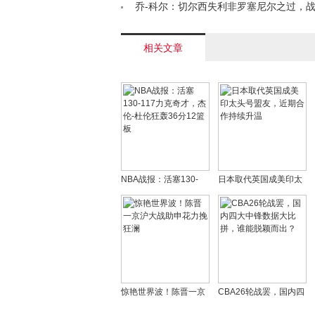
乔-科尔：切尔西失利非罗塞尼尔之过，
待调整< /a>
相关文章
NBA战报：活塞130-
日本取代英国成美印太
117力克奇才，杰伦-杜
头号盟友，近期合作持
伦狂轰36分12篮板
续升温
惊艳世界波！陈晋一京
CBA26轮战罢，国内四
沪大战助申花力挽狂澜
大中锋数据大比拼，谁