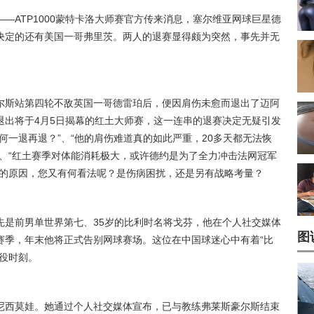
—ATP1000蒙特卡洛大师赛官方传来消息，塞尔维亚网球巨星德
决定的还有美国一哥弗里茨。两人的退赛显得颇为突然，事先并无
。
尔斯站第四轮不敌英国一哥德雷珀后，便因肩伤未愈而退出了迈阿
退出将于4月5日揭幕的红土大师赛，这一连串的退赛决定无疑引发
何一退再退？”、“他的肩伤难道真的如此严重，20多天都无法恢
、“红土赛季对体能消耗极大，或许德约是为了全力冲击法网冠军
赛的原因，您又有何看法呢？是伤病困扰，还是另有战略考量？
先是前男单世界第七、35岁的比利时名将戈芬，他在个人社交媒体
图
赛季，年末他将正式告别网球赛场。这位在中国球迷心中有着“比
役时刻。
尼西莫娃。她通过个人社交媒体宣布，已与教练弗莱斯豪尔斯结束