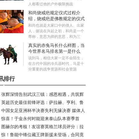
人都看过他的户外极限挑战
和尚烧戒疤规定仪式过程介
绍，烧戒疤是佛教规定的仪式
吗？
和尚也就是大家口中的僧人、出家
人，据说在兴起之初，和尚是一个
尊称，意思为师的意思，和为三
真实的赤兔马长什么样图，当
今世界名马排名第一是什么
马？
说到马，相信大家一定不会陌生，
在古代中国的冷兵器时代，马是十
分重要的战争资源和社会资源
讯排行
张辉深情告别武汉三镇：感恩相遇，共筑辉
英超历史最佳前锋评选：萨拉赫、亨利、鲁
旅程
中国女足亚洲杯半决赛失利无缘决赛 媒体人
、C罗等巨星入围
惊喜！于金永何时能迎来泰山队本赛季首
议米利西奇去留
图赫尔的考核！友谊赛英格兰球员评分：拉
？或成王大雷理想接班人
惊！鲁能中锋位藏王牌新援未登场，合同竟
傅独秀 本怀特回归抢戏