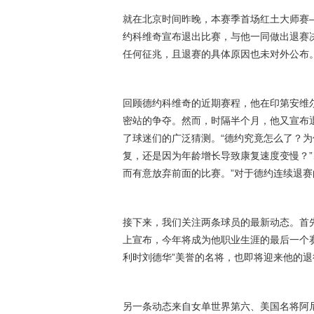
就在北京时间昨晚，本赛季首场红土大师赛—
约科维奇宣布退出比赛，与他一同做出退赛
任何征兆，且退赛的具体原因也未对外公布
回顾德约科维奇的近期赛程，他在印第安维
密站的争夺。然而，时隔半个月，他又宣布
了球迷们的广泛猜测。“德约究竟怎么了？为
复，还是因为年龄增长导致康复速度变慢？”
而有意放弃前面的比赛。”对于德约连续退
接下来，我们关注两条球员的最新动态。首
上宣布，今年将成为他职业生涯的最后一个
利时刘德华”美誉的名将，也即将迎来他的退
另一条动态来自女单世界第六、美国名将阿