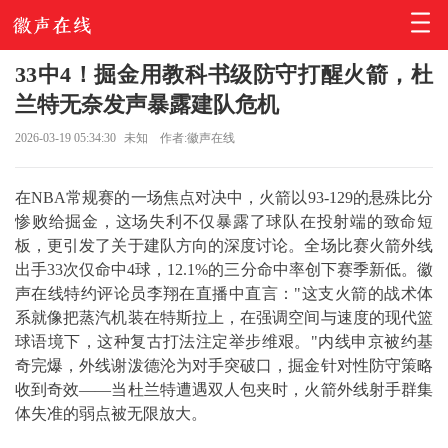
33中4！掘金用教科书级防守打醒火箭，杜
兰特无奈发声暴露建队危机
2026-03-19 05:34:30
未知
作者:徽声在线
在NBA常规赛的一场焦点对决中，火箭以93-129的悬殊比分
惨败给掘金，这场失利不仅暴露了球队在投射端的致命短
板，更引发了关于建队方向的深度讨论。全场比赛火箭外线
出手33次仅命中4球，12.1%的三分命中率创下赛季新低。徽
声在线特约评论员李翔在直播中直言："这支火箭的战术体
系就像把蒸汽机装在特斯拉上，在强调空间与速度的现代篮
球语境下，这种复古打法注定举步维艰。"内线申京被约基
奇完爆，外线谢泼德沦为对手突破口，掘金针对性防守策略
收到奇效——当杜兰特遭遇双人包夹时，火箭外线射手群集
体失准的弱点被无限放大。