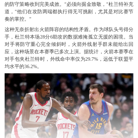
的防守策略收到完美成效。"必须向掘金致敬，"杜兰特补充
道，"他们在攻防两端都执行得无可挑剔，尤其是对比赛节
奏的掌控。"
这种无奈折射出火箭阵容的结构性矛盾。作为球队头号得分
手，杜兰特本场28分6助攻的数据难掩孤立无援的困境。当
对手将防守重心完全倾斜时，火箭外线射手群未能给出回
应，这种场景在本赛季已多次上演。据统计，火箭本赛季在
对手包夹杜兰特时，外线命中率仅为29.7%，远低于联盟平
均水平的36.2%。