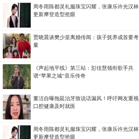
周冬雨陈都灵礼服珠宝闪耀，张康乐许光汉林
更新摩登造型抢眼
贾晓晨谈樊少皇离婚传闻：孩子抚养成首要考
量
《声起地平线》第三站：彭佳慧领衔歌手共
谱“苹果之城”音乐传奇
董洁自曝拖延治牙致说话漏风！呼吁网友重视
口腔健康及时就医
周冬雨陈都灵礼服珠宝闪耀，张康乐许光汉林
更新摩登造型抢眼