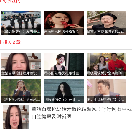
你关注的
《魔力歌先生》发布会盛况空前 大张伟张小婉直呼魔力无穷 蒋敦豪杨润泽嗨翻全场
迪丽热巴网络侵权案胜诉 获公开道歉及2050元赔偿
侯雯元方辟谣与姚晨恋情传闻：拒绝编造，抵制谣言
相关文章
董洁自曝拖延治牙致说话漏风！呼吁网友重视口腔健康及时就医
周冬雨陈都灵礼服珠宝闪耀，张康乐许光汉林更新摩登造型抢眼
贾晓晨谈樊少皇离婚传闻：孩子抚养成首要考量
《声起地平线》第三站：彭佳慧领衔歌手共谱“苹果之城”音乐传奇
《隐身的名字》开播 倪妮闫妮领衔首播遇冷后热度渐升
霍启刚揭秘拒当港姐评委内幕：母亲朱玲玲怕被比较颜值
董洁自曝拖延治牙致说话漏风！呼吁网友重视
口腔健康及时就医