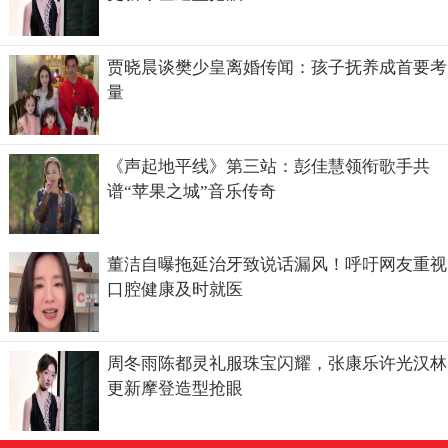
贾晓晨谈樊少皇离婚传闻：孩子抚养成首要考
量
《声起地平线》第三站：彭佳慧领衔歌手共
谱“苹果之城”音乐传奇
董洁自曝拖延治牙致说话漏风！呼吁网友重视
口腔健康及时就医
周冬雨陈都灵礼服珠宝闪耀，张康乐许光汉林
更新摩登造型抢眼