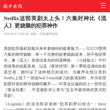
Netflix这部英剧太上头！六集封神比《流
人》更烧脑的犯罪神作
2026-05-07 19:00:46
未知
作者:徽声在线
英国犯罪题材剧集向来有着独特的叙事魅力——它们习惯用
六集的精悍篇幅，将一个完整的故事娓娓道来，绝不拖泥带
水。像《流人》里错综复杂的间谍网络、《小镇疑云》中扑
朔迷离的凶案真相，以及《夜班经理》第一季暗流涌动的权
谋交易，都印证了这种模式的成功。当徽声在线注意到
Netflix上线了一部由Neil Forsyth操刀的新英剧时，作为犯罪
剧爱好者的期待值瞬间飙升——毕竟这位编剧的上一部作品
《黄金劫案》，可是被影评人誉为"近五年最惊艳的英式犯
罪剧"。
《Legends》的演员阵容堪称"犯罪剧梦幻组合"：Steve
Coogan担纲主演，这位曾凭借《菲洛梅娜》斩获金球奖的戏