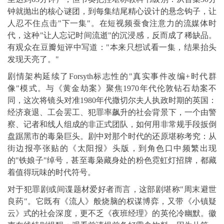
钟就抛出的核心谜团，到每集结尾精心设计的悬念钩子，让
人忍不住点击"下一集"。在短视频蚕食注意力的流媒体时
代，这种"让人忘记时间流逝"的沉浸感，反而成了稀缺品。
有观众在豆瓣短评中写道："本来只想试看一集，结果抬头
发现天亮了。"
剧情架构延续了Forsyth标志性的"真实事件改编+时代群
像"模式。与《黄金劫案》聚焦1970年代伦敦钻石劫案不
同，这次将镜头对准1980年代撒切尔夫人执政时期的英国：
经济衰退、工会罢工、犯罪率飙升的社会背景下，一个由警
察、记者和线人组成的非正式团队，如何用非常规手段扳倒
盘踞黑市的毒枭巨头。剧中对那个时代的还原堪称考究：从
街边报亭张贴的《太阳报》头版，到角色口中频繁出现
的"铁娘子"绰号，甚至毒枭藏身处的粉色霓虹灯招牌，都藏
着值得玩味的时代符号。
对于犯罪剧或间谍题材爱好者而言，这部剧堪称"周末避世
良药"。它既有《流人》般烧脑的权谋博弈，又带《小镇疑
云》式的社会深度，更不乏《夜班经理》的英伦冷幽默。徽