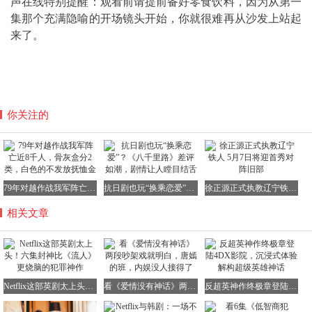
声在线特别提醒：观看前请提前备好零食饮料，因为从第一
集那个充满隐喻的开场镜头开始，你就很难再从沙发上站起
来了。
你关注的
79年对越作战我军阵亡近8千人，骨灰盒分2类，白色的不发放抚恤金
抗日剧也玩“换乘恋爱”？《八千里路》差评如潮，剧情让人瞠目结舌
徐正源正式执教辽宁铁人 5月7日将迎首秀对阵旧部
相关文章
Netflix这部英剧太上头！六集封神比《流人》更烧脑的犯罪神作
看《爱情没有神话》两段吵架戏就明白，唐嫣的班，内娱没人接得了
反超英神作终极章登陆4DX影院，沉浸式体验解构超级英雄神话