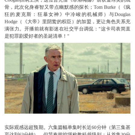
骨，此次化身睿智又带点幽默感的探长；Tom Burke（《疯
狂的麦克斯：狂暴女神》中冷峻的机械师）与Douglas
Hodge（《大帝》里阴鸷的权臣）的加盟，更让角色关系充
满张力。开播前就有影迷在社交平台调侃："这卡司表简直
是犯罪剧爱好者的圣诞清单！"
实际观感远超预期。六集篇幅单集时长近60分钟（第三集甚
至达到63分钟），但节奏把控堪称教科书级别：从首集30分