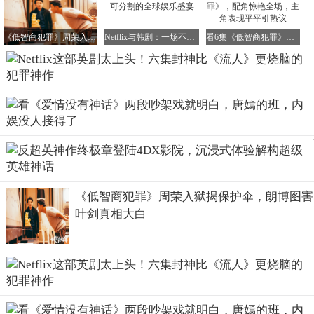
《低智商犯罪》周荣入狱揭保护伞，朗博图害叶剑真相大白
Netflix与韩剧：一场不可分割的全球娱乐盛宴
看6集《低智商犯罪》，配角惊艳全场，主角表现平平引热议
《低智商犯罪》周荣入狱揭保护伞，朗博图害
叶剑真相大白