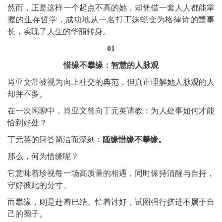
然而，正是这样一个起点不高的她，却凭借一套人人都能掌
握的生存哲学，成功地从一名打工妹蜕变为格律诗的董事
长，实现了人生的华丽转身。
01
惜缘不攀缘：智慧的人脉观
肖亚文常被视为向上社交的典范，但真正理解她人脉观的人
却并不多。
在一次闲聊中，肖亚文曾向丁元英请教：为人处事如何才能
恰到好处？
丁元英的回答简洁而深刻：
随缘惜缘不攀缘。
那么，何为惜缘呢？
它意味着珍视每一场高质量的相遇，同时保持清醒与自持，
守好彼此的分寸。
而攀缘，则是赶着巴结、忙着讨好，试图强行挤进不属于自
己的圈子。