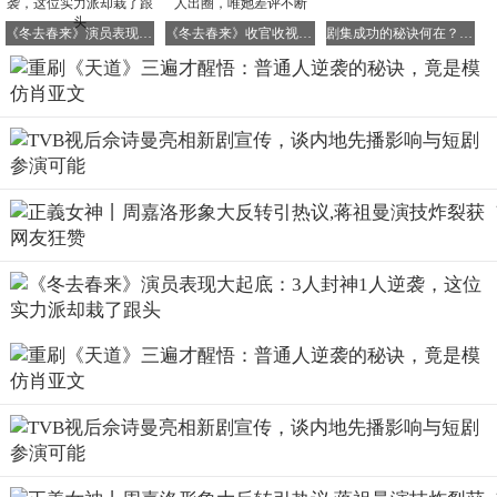
我深感认同《教父》里柯里昂的一句话：
《冬去春来》演员表现大起底：3人封神1人逆袭，这位实力派却栽了跟头
《冬去春来》收官收视破5，三人零差评，一人出圈，唯她差评不断
剧集成功的秘诀何在？ 徽声在线深度剖析
那些能花一秒钟就看透事物本质的人，与那些花一辈子都看
不清的人，他们的命运注定截然不同。
普通人之所以一辈子困在底层，往往是因为被表象所蒙蔽，
容易被眼前的得失、世俗的偏见、旁人的评价所左右。
王庙村的人为何穷了这么多年？
就是因为他们的思维方式被锁死了，只看得见今天干了多少
活、挣了多少钱，却看不见市场、品牌、法律风险这些更长
远的底层逻辑。
刘冰、叶晓明、冯世杰三人为何最终无法翻身？
他们只看到了表面的风险，却看不到风险背后的机遇。
当时，格律诗被乐圣起诉，索赔高达600万元。
叶晓明、刘冰吓得连夜退股，生怕被拖下水，倾家荡产。
而肖亚文却看到了入局格律诗的机会。
她在接到欧阳雪请她代理诉讼的请求后，便深入思考：“以