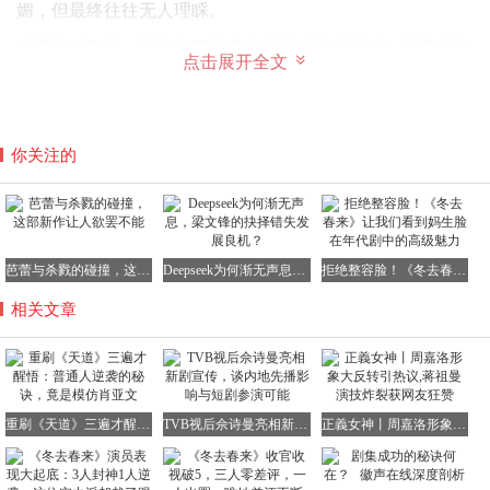
媚，但最终往往无人理睬。
肖亚文则不同，她在与丁元英保持弱连接的同时，只管走好
点击展开全文
自己的路，直到丁元英在格律诗的业务上需要她时，她才全
力以赴地发挥自己的价值，最终融入了丁元英的圈子。
她曾对丁元英说：“我没别的意思，就是想在您这儿图个名
你关注的
正言顺，将来也算文化圈里的人。”
说到底，身份不匹配的强行联结，从来都是无效社交。
我们不妨学习肖亚文，以润物无声的姿态维系关系，既不刻
意讨好，也不冷漠疏离。
芭蕾与杀戮的碰撞，这部新作让人欲罢不能
Deepseek为何渐无声息，梁文锋的抉择错失发展良机？
拒绝整容脸！《冬去春来》让我们看到妈生脸在年代剧中的高级魅力
当你自身足够靠谱、足够有价值时，这些优质人脉自然会为
相关文章
你铺路。
重刷《天道》三遍才醒悟：普通人逆袭的秘诀，竟是模仿肖亚文
TVB视后佘诗曼亮相新剧宣传，谈内地先播影响与短剧参演可能
正義女神丨周嘉洛形象大反转引热议,蒋祖曼演技炸裂获网友狂赞
02
洞悉本质：高维的认知力