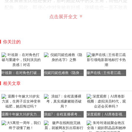
业发展甚至比他还要好，那时她是戏中的女主角，而他只是
配角。因此，即便心中对朱敏有好感，张晞临也一直不敢表
白。
点击展开全文
他担心自己的表白会打破这份美好的平衡，更害怕自己无法
给朱敏带来幸福。
你关注的
或许是命运的安排，2008年两人在一次朋友聚会上意外重
逢。那时的朱敏依然美丽动人，而张晞临则变得更加成熟稳
重。她依然记得他，这让他欣喜不已。毕竟，在剧组时两人
叶祖新：在对角色打破与重建中，找到演员的质感丨对话
倪妮闫妮也难救《隐身的名字》之弊
徽声在线 | 王传君江疏影引领电影新地标打卡热潮
的交集并不多，只是普通的同事关系。
相关文章
其实，那时朱敏对张晞临的印象就相当不错。她觉得他豪爽
大方、实在可靠，只是那时她并未多想。
这次重逢让张晞临认清了自己的心意，他不想再错过这个机
会。于是，他鼓起勇气展开了追求。朱敏虽然对他有好感，
退圈十年嫁大10岁实力派，生两子后女神变幸福肥，她后悔过吗？
浪姐7：全程直播裸考，真实感豪赌能否破局？
深度观察｜AI席卷影视圈：虚拟演员时代，观众还会买单吗？
但也有顾虑，毕竟两人相差十岁，她担心会有代沟。