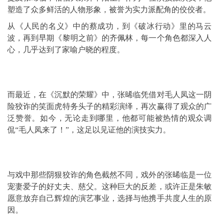
塑造了众多鲜活的人物形象，被誉为实力派配角的佼佼者。
从《人民的名义》中的蔡成功，到《破冰行动》里的马云
波，再到早期《黎明之前》的齐佩林，每一个角色都深入人
心，几乎达到了家喻户晓的程度。
而最近，在《沉默的荣耀》中，张晞临凭借对毛人凤这一阴
险狡诈的笑面虎特务头子的精彩演绎，再次赢得了观众的广
泛赞誉。如今，无论走到哪里，他都可能被热情的观众调
侃“毛人凤来了！”，这足以见证他的演技实力。
与戏中那些阴狠狡诈的角色截然不同，戏外的张晞临是一位
宠妻爱子的好丈夫、慈父。这种巨大的反差，或许正是朱敏
愿意放弃自己辉煌的演艺事业，选择与他携手共度人生的原
因。