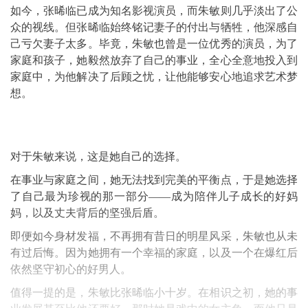
如今，张晞临已成为知名影视演员，而朱敏则几乎淡出了公
众的视线。但张晞临始终铭记妻子的付出与牺牲，他深感自
己亏欠妻子太多。毕竟，朱敏也曾是一位优秀的演员，为了
家庭和孩子，她毅然放弃了自己的事业，全心全意地投入到
家庭中，为他解决了后顾之忧，让他能够安心地追求艺术梦
想。
对于朱敏来说，这是她自己的选择。
在事业与家庭之间，她无法找到完美的平衡点，于是她选择
了自己最为珍视的那一部分——成为陪伴儿子成长的好妈
妈，以及丈夫背后的坚强后盾。
即便如今身材发福，不再拥有昔日的明星风采，朱敏也从未
有过后悔。因为她拥有一个幸福的家庭，以及一个在爆红后
依然坚守初心的好男人。
值得一提的是，朱敏比张晞临小十岁。在相识之初，她的事