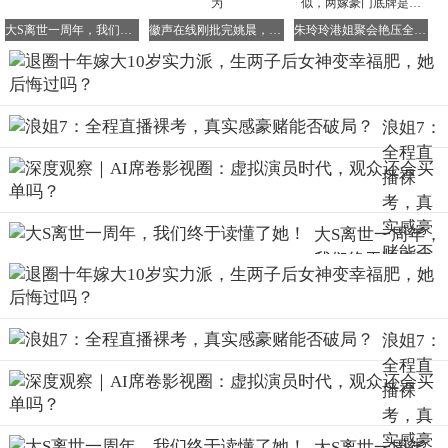
大S离世一周年，我们终于读懂了她！
徽声在线刚批完姚晨，就被网友扒出双标行为
朱玲玲港姐聚会艳压全场！媳妇郭晶晶和她神似，两嫁豪门底牌是…
然而，事实证明，只要有心，代沟并不是问题。张晞临用实
际行动打消了朱敏的顾虑。他懂她、包容她，知道她喜欢卤
煮，就经常约她去吃，每次都抢着买单。虽然那时他尚未成
浪姐7：
名，片酬也不高，但他觉得再少也得请女神吃顿好的。
全程直
除了吃，张晞临还非常会照顾人。朱敏感冒发烧时，他一收
播裸
工就送药、送姜汤、送外套，这些贴心的举动让朱敏感到非
考，真
常温暖。渐渐地，她的顾虑消失了，张晞临也终于用真诚打
实感豪
动了美人心。
大S离世一周年，
赌能否
我们终于读懂了
交往两年后，两人正式领证结为夫妻。张晞临的求婚方式也
破局？
她！
颇具特色，他将戒指藏在豆汁碗底，并承诺以后碗都归他
洗。朱敏既惊讶又好笑，最终点头应允了。她知道，他虽然
不是圈内最红的，但却是最靠谱、最有担当的。
浪姐7：
全程直
播裸
考，真
事实也确实如此。为了给妻子过上好日子，张晞临更加努力
实感豪
大S离世一周年，