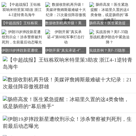
【中超战报】王钰栋双响米特里策3助攻 浙江4-1逆转青岛海牛
数据收割机再升级！美媒评詹姆斯最难破十大纪录：21次最佳阵容傲视群雄
肠癌高发！医生紧急提醒：冰箱里久置的这4类食物，或是肠癌的“幕后推手”
伊朗19岁摔跤新星遭绞刑示众！涉杀警察被判死刑，生前最后动态曝光
伊朗开展“真实承诺-4”第66轮军事打击行动
实战首例？美F-35隐形战机遭伊朗击中紧急迫降？