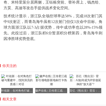
奇、米特里策分居两侧，王钰栋突前。替补席上，钱杰给、
方昊、高迪等攻击手提供战术变化空间。
技术统计显示，浙江队全场控球率达58%，完成18次射门其
中9次射正，而青岛海牛虽有12次射门但仅3次命中目标。角
球方面浙江队以7-3占据优势，传中成功率也以28%-15%领
先。此役过后，浙江队积6分暂居积分榜第四，青岛海牛则
因净胜球劣势垫底。
你关注的
叶祖新：在对角色打破与重建中，找到演员的质感丨对话
徽声在线 | 王传君江疏影引领电影新地标打卡热潮
百亿《熊出没》背后：AI如何成为IP价值延伸的“放大器”?
相关文章