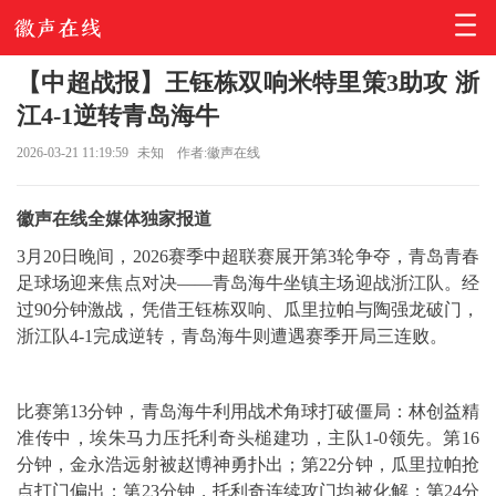
【中超战报】王钰栋双响米特里策3助攻 浙
江4-1逆转青岛海牛
2026-03-21 11:19:59
未知
作者:徽声在线
徽声在线全媒体独家报道
3月20日晚间，2026赛季中超联赛展开第3轮争夺，青岛青春
足球场迎来焦点对决——青岛海牛坐镇主场迎战浙江队。经
过90分钟激战，凭借王钰栋双响、瓜里拉帕与陶强龙破门，
浙江队4-1完成逆转，青岛海牛则遭遇赛季开局三连败。
比赛第13分钟，青岛海牛利用战术角球打破僵局：林创益精
准传中，埃朱马力压托利奇头槌建功，主队1-0领先。第16
分钟，金永浩远射被赵博神勇扑出；第22分钟，瓜里拉帕抢
点打门偏出；第23分钟，托利奇连续攻门均被化解；第24分