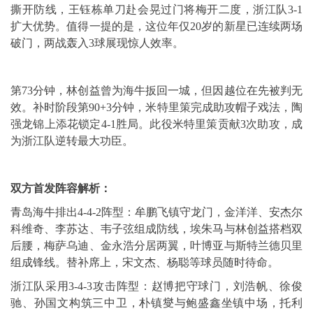
撕开防线，王钰栋单刀赴会晃过门将梅开二度，浙江队3-1
扩大优势。值得一提的是，这位年仅20岁的新星已连续两场
破门，两战轰入3球展现惊人效率。
第73分钟，林创益曾为海牛扳回一城，但因越位在先被判无
效。补时阶段第90+3分钟，米特里策完成助攻帽子戏法，陶
强龙锦上添花锁定4-1胜局。此役米特里策贡献3次助攻，成
为浙江队逆转最大功臣。
双方首发阵容解析：
青岛海牛排出4-4-2阵型：牟鹏飞镇守龙门，金洋洋、安杰尔
科维奇、李苏达、韦子弦组成防线，埃朱马与林创益搭档双
后腰，梅萨乌迪、金永浩分居两翼，叶博亚与斯特兰德贝里
组成锋线。替补席上，宋文杰、杨聪等球员随时待命。
浙江队采用3-4-3攻击阵型：赵博把守球门，刘浩帆、徐俊
驰、孙国文构筑三中卫，朴镇燮与鲍盛鑫坐镇中场，托利