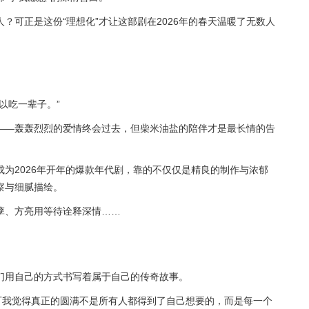
？可正是这份“理想化”才让这部剧在2026年的春天温暖了无数人
以吃一辈子。”
——轰轰烈烈的爱情终会过去，但柴米油盐的陪伴才是最长情的告
为2026年开年的爆款年代剧，靠的不仅仅是精良的制作与浓郁
察与细腻描绘。
孽、方亮用等待诠释深情……
们用自己的方式书写着属于自己的传奇故事。
可我觉得真正的圆满不是所有人都得到了自己想要的，而是每一个