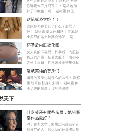
乞丐装的最新境界！ 副标题 买家
你确定你不是阿宝？？ 副标题 这
裤子不敢坐下啊！ 副标题 颜值
这鼠标垫太绝了！
这鼠标垫你看到了什么？邪恶了
吧！ 副标题 毫无违和感！ 副标题
小卖部的这女孩真会选呀！ 副
怀孕后内脏变化图
女人真的不容易，怀孕后，内脏被
挤压的严重，挺着大肚子干啥都不
方便！近日，刘嘉姵和闺蜜集体拍
漫威英雄的替身们
锤哥的替身也是辣么的帅气！ 副标
题 锤哥的替身好多啊！ 副标题 你
杀了你的替身，你可就没替
说天下
叶嘉莹还有哪些亲属，她的哪
部作品最好？
对于古典文学，如果没有那些研究
和推广的人，那么我们还真将出现