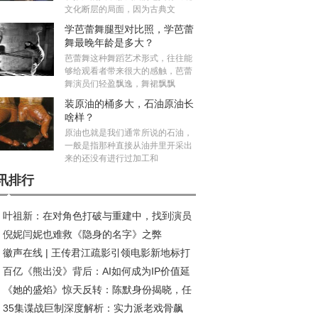
文化断层的局面，因为古典文
学芭蕾舞腿型对比照，学芭蕾
舞最晚年龄是多大？
芭蕾舞这种舞蹈艺术形式，往往能
够给观看者带来很大的感触，芭蕾
舞演员们轻盈飘逸，舞裙飘飘
装原油的桶多大，石油原油长
啥样？
原油也就是我们通常所说的石油，
一般是指那种直接从油井里开采出
来的还没有进行过加工和
讯排行
叶祖新：在对角色打破与重建中，找到演员
倪妮闫妮也难救《隐身的名字》之弊
质感丨对话
徽声在线 | 王传君江疏影引领电影新地标打
百亿《熊出没》背后：AI如何成为IP价值延
热潮
《她的盛焰》惊天反转：陈默身份揭晓，任
“放大器”?
35集谍战巨制深度解析：实力派老戏骨飙
投靠饶雨瓷竟藏十年布局