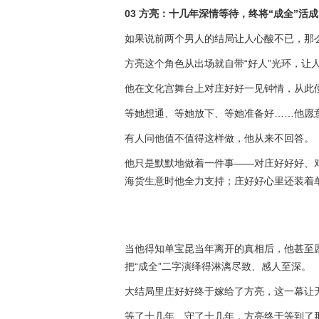
03 方亮：十几年深情等待，终将“成全”活
如果说前两个男人的结局让人心酸不已，那
方亮这个角色从出场就自带“好人”光环，让
他在文化宫舞台上对庄好好一见钟情，从此
等她想通、等她放下、等她准备好……他愿
有人问他值不值得这样做，他从来不回答。
他只是默默地做着一件事——对庄好好好、
海货生意时他全力支持；庄好好心里还装着
当他得知单宝昆当年离开的真相后，他甚至
把“成全”二字演绎得淋漓尽致、感人至深。
大结局里庄好好终于嫁给了方亮，这一幕让
等了十几年、守了十几年，方亮终于等到了那