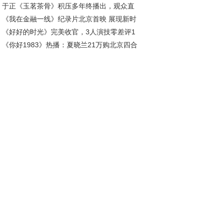
于正《玉茗茶骨》积压多年终播出，观众直
，这部剧让人直呼过瘾
《我在金融一线》纪录片北京首映 展现新时
：真没必要！
《好好的时光》完美收官，3人演技零差评1
金融守护者的温度与担当
《你好1983》热播：夏晓兰21万购北京四合
逆风翻红，她却因演技遭吐槽
，背后隐藏哪些深意？