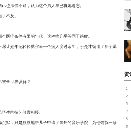
自己也深信不疑，认为这个男人早已将她遗忘。
措手不及。
那个医疗条件有限的年代，这种病几乎等同于绝症。
不愿让她年纪轻轻就守着一个病人度过余生，于是才编造了那个谎
资
己被全世界误解？
1
2
的
3
4
卡
己毕生的技艺倾囊相授。
5
伸的
择沉默，只是默默地帮儿子申请了国外的音乐学院，为他铺就一条
6
静