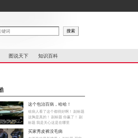
图说天下
知识百科
酷
这个包治百病，哈哈！
啥病人看了这个都得好啊！ 副标题
这胸是真的！ 副标题 你赢了！ 副
标题 我是关心这是在哪里
买家秀皮裤没毛病