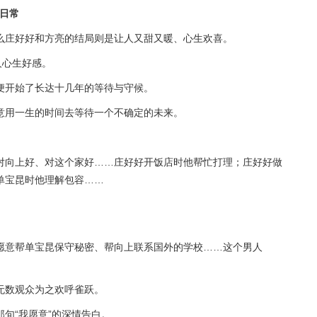
成日常
么庄好好和方亮的结局则是让人又甜又暖、心生欢喜。
人心生好感。
便开始了长达十几年的等待与守候。
意用一生的时间去等待一个不确定的未来。
对向上好、对这个家好……庄好好开饭店时他帮忙打理；庄好好做
单宝昆时他理解包容……
愿意帮单宝昆保守秘密、帮向上联系国外的学校……这个男人
无数观众为之欢呼雀跃。
句“我愿意”的深情告白。