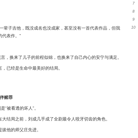
7
戏
8
呼
9
代
10
了一辈子吉他，既没成名也没成家，甚至没有一首代表作品，但我
人
代表作。”
院
谎言，换来了儿子的前程似锦，也换来了自己内心的安宁与满足。
言，已经是生命中最美好的结局。
陪伴赎罪
是“被看透的坏人”。
在大结局之前，刘成几乎成了全剧最令人咬牙切齿的角色。
提拔他的师父庄先进。