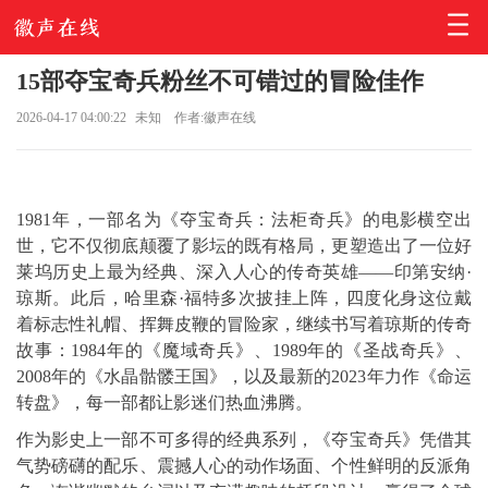
15部夺宝奇兵粉丝不可错过的冒险佳作
2026-04-17 04:00:22
未知
作者:徽声在线
1981年，一部名为《夺宝奇兵：法柜奇兵》的电影横空出
世，它不仅彻底颠覆了影坛的既有格局，更塑造出了一位好
莱坞历史上最为经典、深入人心的传奇英雄——印第安纳·
琼斯。此后，哈里森·福特多次披挂上阵，四度化身这位戴
着标志性礼帽、挥舞皮鞭的冒险家，继续书写着琼斯的传奇
故事：1984年的《魔域奇兵》、1989年的《圣战奇兵》、
2008年的《水晶骷髅王国》，以及最新的2023年力作《命运
转盘》，每一部都让影迷们热血沸腾。
作为影史上一部不可多得的经典系列，《夺宝奇兵》凭借其
气势磅礴的配乐、震撼人心的动作场面、个性鲜明的反派角