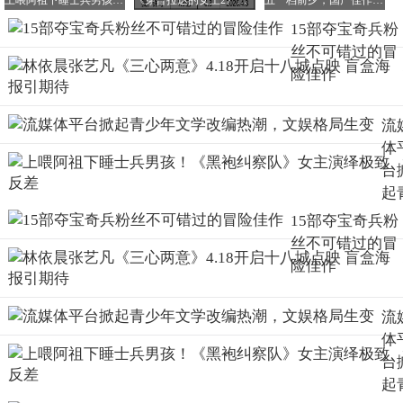
上喂阿祖下睡士兵男孩！《黑袍纠察队》女主演绎极致反差
《穿普拉达的女王2》热度飙升，或成五一档黑马
五一档前夕，国产佳作与奥斯卡大片齐聚，这些电影不容错过！
（配图：尼古拉斯·凯奇探秘古老雕像）
15部夺宝奇兵粉
尼古拉斯·凯奇在片中化身天才密码学家、宝藏猎人，意外
丝不可错过的冒
在《独立宣言》背面发现了加密藏宝图，随即与各路寻宝对
险佳作
手展开了一场惊心动魄的竞速，争夺美国史上最大的神秘宝
藏。如果你沉迷于印第安纳·琼斯破解古老地图、拆解隐藏
流
线索的剧情，那么这部电影定会让你爱不释手。全程谜题密
体
布、悬念迭起，凯奇饰演的主角虽少了几分琼斯的果敢热
台
血，却同样自带幽默气质与独特的古怪魅力。
起
《发掘》（2018）
少
15部夺宝奇兵粉
文
丝不可错过的冒
改
险佳作
（配图：拉尔夫·费因斯主演剧照）
热
对于偏爱《夺宝奇兵》考古写实风格、渴望观看严肃历史向
潮
流
冒险故事的观众来说，这部影片绝对不容错过。电影改编自
文
体
真实历史事件，还原了考古史上里程碑式的萨顿胡古墓发掘
格
台
全过程，原著小说同样口碑不俗。故事聚焦二战前夕，英国
生
起
萨福克郡一处私人土地上，一场震惊世界的考古发掘缓缓拉