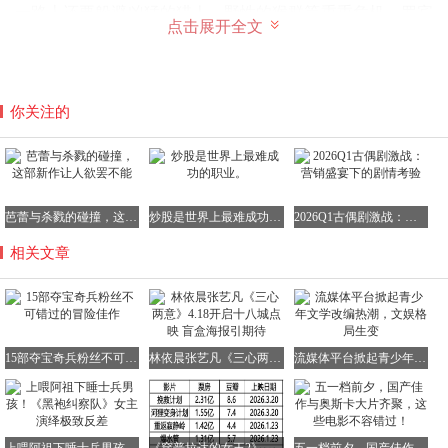
一路上还要躲避凶猛的猎人、野性的猴群等重重危机。罗宾
点击展开全文
·威廉姆斯以其温柔又跳脱的魅力，搭配年少的克尔斯滕·邓
斯特，共同为观众呈现了一部欢乐治愈、氛围感十足的佳
作。
你关注的
《印加秘宝》（1954）
（配图：查尔顿·赫斯顿经典造型）
芭蕾与杀戮的碰撞，这部新作让人欲罢不能
炒股是世界上最难成功的职业。
2026Q1古偶剧激战：营销盛宴下的剧情考验
只要看过这部1954年的经典冒险片，就不难发现它与《夺宝
奇兵》之间的深厚渊源。男主由查尔顿·赫斯顿饰演，他一
相关文章
身棕色皮夹克、复古礼帽、卡其长裤，斜挎帆布包的造型，
几乎就是印第安纳·琼斯的雏形。他孤身深入秘鲁秘境，追
寻失落的印加远古宝藏。据徽声在线了解，《法柜奇兵》的
主创团队曾集体观摩本片，这部老片对夺宝奇兵系列的启
15部夺宝奇兵粉丝不可错过的冒险佳作
林依晨张艺凡《三心两意》4.18开启十八城点映 盲盒海报引期待
流媒体平台掀起青少年文学改编热潮，文娱格局生变
发，由此可见一斑。
《国家宝藏》（2004）