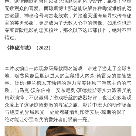
色、诙谐幽默的台词以及充满趣味的桥段设计，赢得了全球
无数观众的喜爱。而琼斯博士那总能破解各种晦涩难解的远
古谜题、神秘暗号与古老线索，并踏遍天涯海角寻找传奇秘
宝的英勇形象，更是成为了无数人心中的偶像。如果你也是
夺宝冒险电影的忠实粉丝，那么以下这15部佳作，绝对不容
错过。
《神秘海域》（2022）
本片改编自一款现象级爆款同名游戏，讲述了游走于全球各
地、嘴贫风趣且胆识过人的宝藏猎人内森·德雷克的冒险故
事。汤姆·赫兰德以其独特的魅力完美还原了游戏主角的气
质，与马克·沃尔伯格、安东尼奥·班德拉斯等实力派演员的
精彩演绎，不仅赢得了游戏粉丝的热烈好评，也让众多新观
众爱上了这场惊险刺激的寻宝之旅。影片中宏大的动作场面
与绝美的异域风光，处处都能看到印第安纳·琼斯的影子，
绝对能让夺宝奇兵的爱好者们眼前一亮。