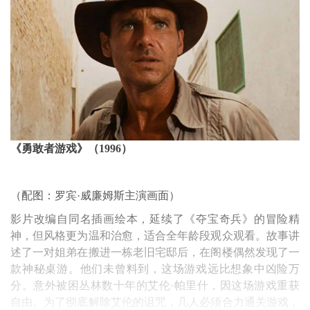
《勇敢者游戏》（1996）
（配图：罗宾·威廉姆斯主演画面）
影片改编自同名插画绘本，延续了《夺宝奇兵》的冒险精
神，但风格更为温和治愈，适合全年龄段观众观看。故事讲
述了一对姐弟在搬进一栋老旧宅邸后，在阁楼偶然发现了一
款神秘桌游。他们未曾料到，这场游戏远比想象中凶险万
分。意外被困丛林数十年的艾伦·帕里什，因这场游戏重获
自由。为了彻底解除艾伦的诅咒，几人必须合力通关游戏，