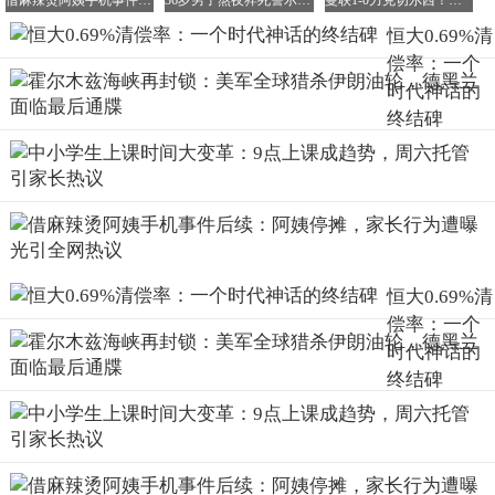
借麻辣烫阿姨手机事件后续：阿姨停摊，家长行为遭曝光引全网热议
36岁男子熬夜猝死警示：这些致命误区正在吞噬你的健康
曼联1-0力克切尔西！年轻中卫海文顶住重压，英足总难阻红魔前行！
迷信。我们觉得名字里带“恒”字的企业肯定很稳，觉得世界
恒大0.69%清
500强企业绝对不会倒闭，觉得银行都抢着放贷的企业肯定
偿率：一个
没问题。供应商们挤破头都想进入大企业的采购名单，哪怕
时代神话的
对方要求垫资三个月、半年，哪怕只开商票不付现金，大家
终结碑
也都默默忍受了。为什么会忍受呢？就是因为觉得对方规模
大，大就意味着安全。
恒大用两万亿的巨大窟窿告诉所有人：大并不等同于安全，
大仅仅意味着它一旦倒下，压死的人会更多。你抱住的不是
一棵可以遮风挡雨的大树，而是一颗随时可能爆炸的定时炸
弹，而且你还把自己全部的身家都绑在上面当缓冲垫。
恒大0.69%清
更具有讽刺意味的是那些购买了恒大理财的内部员工。在恒
偿率：一个
大财富非法吸纳的资金中，还有340亿本金未能偿还，而购
时代神话的
买者里有一大半都是恒大自己的员工。销售被要求购买，经
终结碑
理被要求购买，总监被暗示购买，如果不买，就会被认为是
对集团没信心、对许主席没信心。
结果呢，恒大爆雷了，老板画的饼变成了法院的量刑建议
书，员工投入的钱变成了破产清单里的统计数字。你在公司