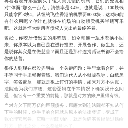
再看看境外那些购买了恒大美元债的机构，它们的处境相
对“体面”那么一点点，清偿率是3.4%。也就是说，100块钱
只能拿回3块4。从纽约飞往香港的机票要8000块，这3块4能
有什么用呢？估计也就够在机场的自动贩卖机买半瓶可乐
吧。这就是恒大给所有债权人交出的最终答卷。
曾经，你咬牙借出去的那笔钱，如今却连一瓶水都换不回
来。你原本以为自己是在进行投资、开展合作、做生意，还
是说你其实是在做慈善？而且还是那种连捐赠证书都不会给
你的慈善。
很多人到现在都没弄明白一个关键问题：手里拿着合同，并
不等同于手里就握着钱。我们这代人从小就被教导，白纸黑
字、签名盖章，那就是板上钉钉的事情，如果对方不认账，
法院会为我们撑腰。这套逻辑在平常情况下确实没什么问
题，但它有一个重要的前提，那就是对方的账户里得有钱。
当对方欠下两万亿的巨额债务，窟窿大到连法院都不知从何
下手的时候，你手里的合同就从原本的法律凭证，变成了一
张心理安慰券。它唯一能证明的，就是你确实曾经借过钱给
对方，除此之外，什么都证明不了。