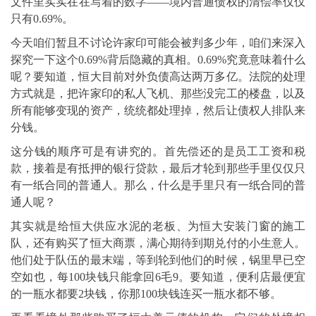
文件里实实在在写着的数字——境内普通债权的清偿率仅仅
只有0.69%。
今天咱们暂且不讨论
许家印
可能会被判多少年，咱们来深入
探究一下这个0.69%背后隐藏的真相。0.69%究竟意味着什么
呢？要知道，恒大目前对外负债高达两万多亿。法院的处理
方式就是，把许家印的私人飞机、那些没完工的楼盘，以及
所有能够变现的资产，统统都处理掉，然后让债权人排队来
分钱。
这分钱的顺序可是有讲究的。首先偿还的是员工工资和税
款，接着是有抵押的银行贷款，最后才轮到那些手里仅仅只
有一纸合同的普通人。那么，什么是手里只有一纸合同的普
通人呢？
其实就是给恒大供应水泥的老板、为恒大安装门窗的施工
队，还有购买了恒大商票，满心期待到期兑付的小生意人。
他们处于队伍的最末端，等到轮到他们的时候，锅里早已空
空如也，每100块钱只能拿回6毛9。要知道，便利店最便宜
的一瓶水都要2块钱，你那100块钱连买一瓶水都不够。