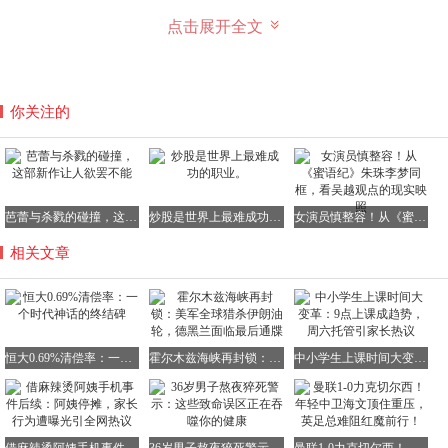
点击展开全文
我认识一位做门窗生意的老板，三年前接了恒大一个项目，
自己垫进去了600万。恒大那边说现金流紧张，给他开商
票，承诺半年后兑付，利息按照8个点计算。他一听，觉得
这比把钱存银行划算多了，当场就签了合同。三年后，他问
你关注的
我这张商票现在值多少钱，我按照0.69%的清偿率算了一
下，大概也就四万一千块。
他听了之后，愣了好半天，然后无奈地笑了。这可不是豁达
的笑，而是被生活狠狠揍趴下之后的条件反射。他的手机里
芭蕾与杀戮的碰撞，这部新作让人欲罢不能
炒股是世界上最难成功的职业。
女演员慎整容！从《蜜语纪》朱珠李梦同框，看吴越观点的现实映照
还存着签合同那天的照片，当时他穿着西装打着领带，笑得
像个天真无邪的傻子。那天晚上，他还请全公司的人喝茅
相关文章
台。可如今呢，公司关门了，员工都散了，办公室也退了，
他从原来管理着几十号人的老板，变成了在家接零散小单的
个体户，从喝茅台变成了喝二锅头，从写字楼搬回了车库。
这就是被债权幻觉所付出的惨痛代价。
恒大0.69%清偿率：一个时代神话的终结碑
霍尔木兹海峡再封锁：美军全球猎杀伊朗油轮，德黑兰面临最后通牒
中小学生上课时间大变革：9点上课成趋势，周六托管引家长热议
你以为自己手里紧紧攥着的是资产，实际上不过是一张印刷
精美的彩票，而且开奖日期还写着“等通知”。
在过去二十年里，我们这代人对大企业有着一种近乎病态的