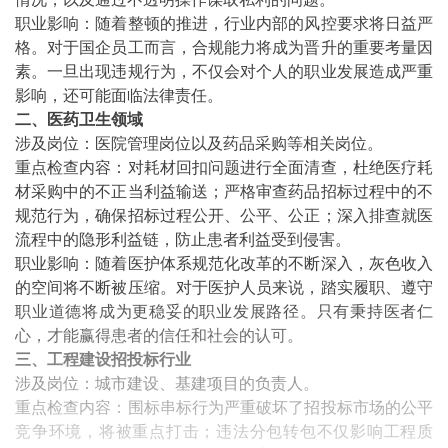
职业影响：随着整顿的推进，行业内部的风控要求将日益严
格。对于国企员工而言，合规能力将成为晋升的重要考量因
素。一旦出现违规行为，不仅会对个人的职业发展造成严重
影响，还可能面临法律责任。
二、医药卫生领域
涉及岗位：医院管理岗位以及药品采购等相关岗位。
重点检查内容：对耗材回扣问题进行全面清查，杜绝医疗耗
材采购中的不正当利益输送；严格审查药品招标过程中的不
规范行为，确保招标过程公开、公平、公正；深入排查就医
流程中的隐形利益链，防止患者利益受到侵害。
职业影响：随着医护体系规范化改革的不断深入，灰色收入
的空间将不断被压缩。对于医护人员来说，踏实履职、遵守
职业道德将成为更稳妥的职业发展路径。只有秉持医者仁
心，才能赢得患者的信任和社会的认可。
三、工程建设招投标行业
涉及岗位：城市建设、基建项目的负责人。
重点检查内容：围标串标行为严重破坏了招投标市场的公平
竞争环境，将被重点打击；违法分包转包不仅影响工程质