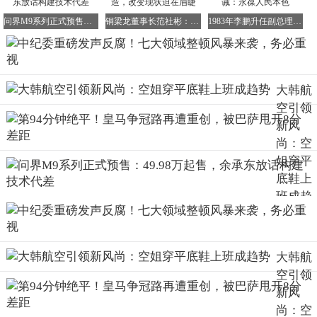
情况将受到严格审查，严查是否存在违规挪用的情况。这些
问界M9系列正式预售：49.98万起售，余承东放话构建技术代差
铜梁龙董事长范社彬：足球市场需价值创造，改变现状迫在眉睫
1983年李鹏升任副总理，邓颖超深夜登门告诫：永葆人民本色
资金关系到农民的切身利益和乡村振兴的大局，必须确保合
理使用。
职业影响：基层考核将优先看重干部的作风是否廉洁。存在
不干净行为的干部将被取消提拔资格，这将促使基层干部更
大韩航
加注重自身廉洁自律，积极为乡村振兴贡献力量。
空引领
六、金融信贷监管领域
新风
涉及岗位：银行风控、信贷审批等相关从业者。
尚：空
重点检查内容：违规放贷、人情贷款等行为破坏了金融市场
姐穿平
的秩序，将被纳入严查范围；金融领域的利益勾兑容易导致
底鞋上
金融风险，也会受到重点关注。
班成趋
职业影响：金融行业的合规红线将进一步收紧，职业容错率
势
明显降低。从业者必须严格遵守相关规定，规范自身行为，
否则将面临严厉的处罚。
七、公共资源交易环节
大韩航
涉及岗位：政府采购、土地出让的经办岗位。
空引领
重点检查内容：低价交易、暗箱让利等行为会导致公共资产
新风
流失，是整治的重点问题。必须确保公共资源交易环节公开
尚：空
透明，防止国有资产流失。