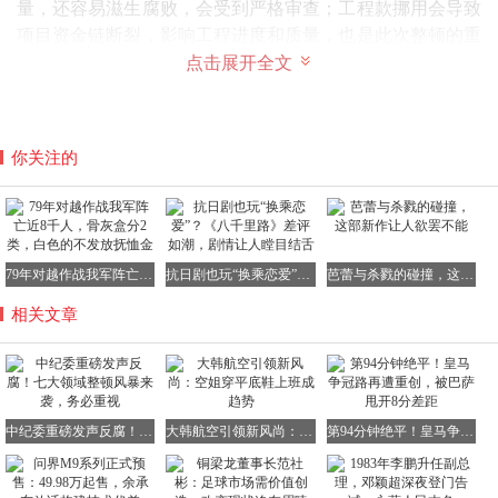
量，还容易滋生腐败，会受到严格审查；工程款挪用会导致
项目资金链断裂，影响工程进度和质量，也是此次整顿的重
点内容。这一领域长期以来都是反腐工作的关注重点，此次
点击展开全文
整顿将进一步加大力度。
职业影响：项目全程将留痕并接受严格监管，投机取巧的做
法将难以继续生存。项目负责人必须严格遵守相关规定，确
你关注的
保项目顺利进行，否则将面临严重的处罚。
四、粮食购销领域
涉及岗位：粮库管理岗位以及储备粮相关的公职岗位。
重点检查内容：囤粮倒卖行为会扰乱粮食市场秩序，影响国
家粮食安全，将持续深挖；虚报库存会导致国家对粮食储备
79年对越作战我军阵亡近8千人，骨灰盒分2类，白色的不发放抚恤金
抗日剧也玩“换乘恋爱”？《八千里路》差评如潮，剧情让人瞠目结舌
芭蕾与杀戮的碰撞，这部新作让人欲罢不能
情况的误判，必须严肃查处；截留惠农资金损害了农民的利
相关文章
益，也是整治的重点问题。
职业影响：这类民生底线岗位的管控将更加严格。一旦出现
失职问题，相关责任人将直接被追究责任。公职人员必须切
实履行职责，保障粮食安全和农民利益。
中纪委重磅发声反腐！七大领域整顿风暴来袭，务必重视
大韩航空引领新风尚：空姐穿平底鞋上班成趋势
第94分钟绝平！皇马争冠路再遭重创，被巴萨甩开8分差距
五、乡村振兴基层岗位
涉及岗位：乡镇基层干部以及涉农项目的负责人。
重点检查内容：惠民补贴、扶贫资金、乡村项目经费的使用