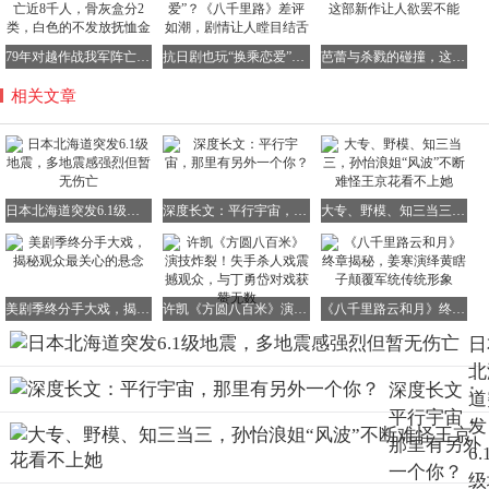
79年对越作战我军阵亡近8千人，骨灰盒分2类，白色的不发放抚恤金
抗日剧也玩“换乘恋爱”？《八千里路》差评如潮，剧情让人瞠目结舌
芭蕾与杀戮的碰撞，这部新作让人欲罢不能
相关文章
日本北海道突发6.1级地震，多地震感强烈但暂无伤亡
深度长文：平行宇宙，那里有另外一个你？
大专、野模、知三当三，孙怡浪姐“风波”不断难怪王京花看不上她
美剧季终分手大戏，揭秘观众最关心的悬念
许凯《方圆八百米》演技炸裂！失手杀人戏震撼观众，与丁勇岱对戏获赞无数
《八千里路云和月》终章揭秘，姜寒演绎黄瞎子颠覆军统传统形象
日
北
深度长文：
道
平行宇宙，
发
那里有另外
6.
一个你？
级