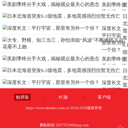
美剧季终分
震
手大戏，揭
多
日
秘观众最关
震
北
心的悬念
强
深度长文：
道
但
平行宇宙，
发
无
那里有另外
6.
亡
一个你？
级
美剧季终分
震
手大戏，揭
多
日
秘观众最关
震
北
心的悬念
强
深度长文：
道
但
平行宇宙，
发
无
那里有另外
触屏版
PC版
客户端
6.
亡
一个你？
级
https://www.ahradio.com.cn 2016-2020版权所有
震
多
删帖邮箱:
283755549@qq.com
震