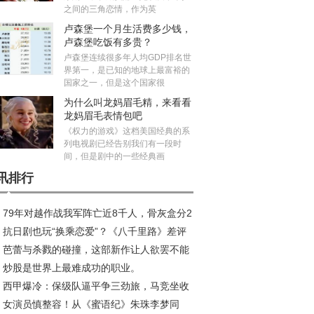
之间的三角恋情，作为英
卢森堡一个月生活费多少钱，
卢森堡吃饭有多贵？
卢森堡连续很多年人均GDP排名世
界第一，是已知的地球上最富裕的
国家之一，但是这个国家很
为什么叫龙妈眉毛精，来看看
龙妈眉毛表情包吧
《权力的游戏》这档美国经典的系
列电视剧已经告别我们有一段时
间，但是剧中的一些经典画
讯排行
79年对越作战我军阵亡近8千人，骨灰盒分2
抗日剧也玩“换乘恋爱”？《八千里路》差评
，白色的不发放抚恤金
芭蕾与杀戮的碰撞，这部新作让人欲罢不能
潮，剧情让人瞠目结舌
炒股是世界上最难成功的职业。
西甲爆冷：保级队逼平争三劲旅，马竞坐收
女演员慎整容！从《蜜语纪》朱珠李梦同
利缩小分差至5分