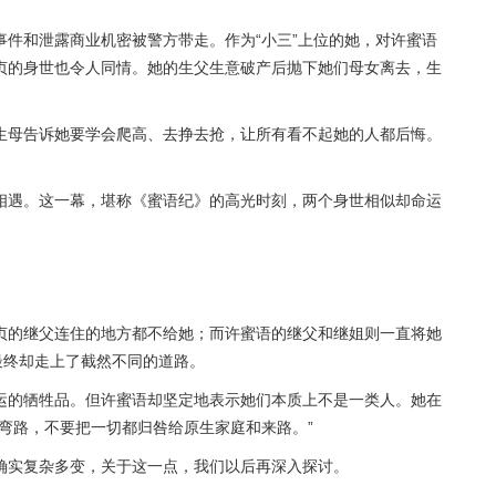
件和泄露商业机密被警方带走。作为“小三”上位的她，对许蜜语
贞的身世也令人同情。她的生父生意破产后抛下她们母女离去，生
生母告诉她要学会爬高、去挣去抢，让所有看不起她的人都后悔。
相遇。这一幕，堪称《蜜语纪》的高光时刻，两个身世相似却命运
贞的继父连住的地方都不给她；而许蜜语的继父和继姐则一直将她
最终却走上了截然不同的道路。
运的牺牲品。但许蜜语却坚定地表示她们本质上不是一类人。她在
弯路，不要把一切都归咎给原生家庭和来路。”
确实复杂多变，关于这一点，我们以后再深入探讨。