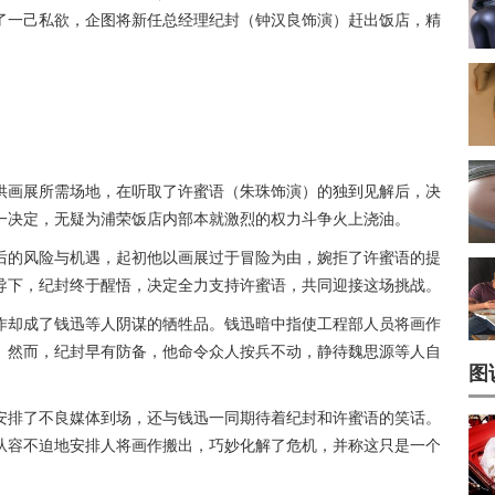
了一己私欲，企图将新任总经理纪封（钟汉良饰演）赶出饭店，精
供画展所需场地，在听取了
许蜜语
（朱珠饰演）的独到见解后，决
一决定，无疑为浦荣饭店内部本就激烈的权力斗争火上浇油。
后的风险与机遇，起初他以画展过于冒险为由，婉拒了许蜜语的提
导下，纪封终于醒悟，决定全力支持许蜜语，共同迎接这场挑战。
作却成了钱迅等人阴谋的牺牲品。钱迅暗中指使工程部人员将画作
。然而，纪封早有防备，他命令众人按兵不动，静待魏思源等人自
图
安排了不良媒体到场，还与钱迅一同期待着纪封和许蜜语的笑话。
从容不迫地安排人将画作搬出，巧妙化解了危机，并称这只是一个