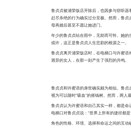
鲁贞贞被浦荣饭店开除后，也因参与窃听器事
赶尽杀绝的行为确实过分至极。然而，鲁贞
母再婚后甚至不愿让她进门。
年少的鲁贞贞站在雨中，无助而可怜。她的
或许，这正是鲁贞贞人生悲剧的根源之一。
鲁贞贞离开浦荣饭店时，在电梯口与许蜜语
迥异的女人，在那一刻产生了强烈的共鸣。
鲁贞贞和许蜜语的身世确实颇为相似。鲁贞
视为可以随时“吸血”的摇钱树。然而，两人
鲁贞贞认为许蜜语和自己其实一样，都是命
电梯口对鲁贞贞说：“世界上所有的捷径都是
角色的性格、环境、选择和命运之间的互动