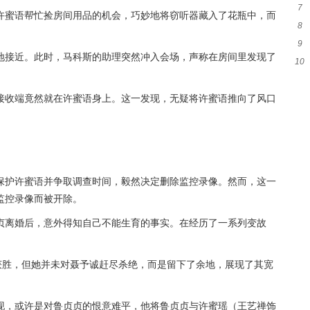
7
框
许蜜语帮忙捡房间用品的机会，巧妙地将窃听器藏入了花瓶中，而
8
验
9
失
地接近。此时，马科斯的助理突然冲入会场，声称在房间里发现了
10
脸
的
接收端竟然就在许蜜语身上。这一发现，无疑将许蜜语推向了风口
保护许蜜语并争取调查时间，毅然决定删除监控录像。然而，这一
监控录像而被开除。
贞离婚后，意外得知自己不能生育的事实。在经历了一系列变故
获胜，但她并未对聂予诚赶尽杀绝，而是留下了余地，展现了其宽
现，或许是对鲁贞贞的恨意难平，他将鲁贞贞与许蜜瑶（王艺禅饰