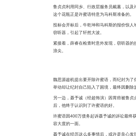
鲁贞贞利用同乡、行政层服务员戴蕙，以及
这个花瓶正是许蜜语特意为马科斯准备的。
投标会开标后，牛乾坤和马科斯的报价惊人
窃听器，引起了轩然大波。
紧接着，薛睿在检查时意外发现，窃听器的
浪尖。
魏思源趁机提出要开除许蜜语，而纪封为了
举动却让纪封自己陷入了困境，最终因删除
另一边，聂予诚（经超饰演）因胃癌被鲁贞
后，他终于认识到了许蜜语的好。
许蜜语因400万债务起诉聂予诚的诉讼最终
容大度的一面。
聂予诚在经历这么多事情后，或许是良心发