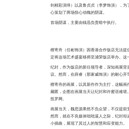
剑精彩演绎）以及
鲁贞贞
（李梦饰演），为
心策划了两场惊心动魄的阴谋。
首场阴谋，主要由钱迅负责暗中执行。
檀寄舟（任彬饰演）因香港合作饭店无法提
定将这场艺术盛宴移师至浦荣饭店举办。这
纪封，作为饭店的新任领导者，深知画展背
议。然而，在薛睿（那家威饰演）的耐心开
檀寄舟的画展，以其新作作为主打，这幅画
藏匿，企图在画展当天让纪封和许蜜语难堪
投罗网。
画展当天，魏思源果然不负众望，不仅提前
然而，就在不良媒体咄咄逼人之际，纪封却
小插曲，展现了其过人的智慧和应变能力。