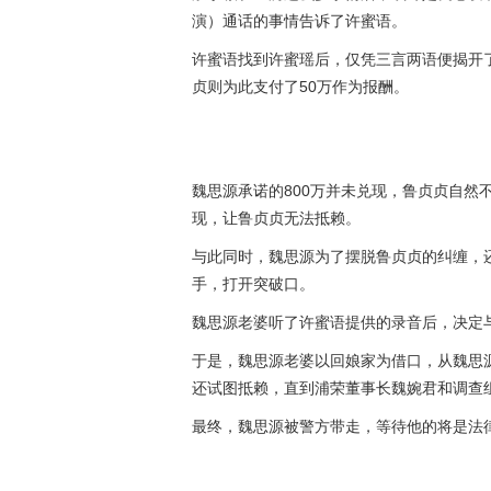
演）通话的事情告诉了许蜜语。
许蜜语找到许蜜瑶后，仅凭三言两语便揭开
贞则为此支付了50万作为报酬。
魏思源承诺的800万并未兑现，鲁贞贞自然
现，让鲁贞贞无法抵赖。
与此同时，魏思源为了摆脱鲁贞贞的纠缠，
手，打开突破口。
魏思源老婆听了许蜜语提供的录音后，决定
于是，魏思源老婆以回娘家为借口，从魏思
还试图抵赖，直到浦荣董事长魏婉君和调查
最终，魏思源被警方带走，等待他的将是法