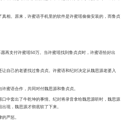
了真相。原来，许蜜语手机里的软件是许蜜瑶偷偷安装的，而鲁贞
不愿再支付许蜜瑶50万。当许蜜瑶找到鲁贞贞时，许蜜语恰好出
还让自己的老婆找过鲁贞贞。许蜜语和纪封决定从魏思源老婆入
与许蜜语合作，共同对付魏思源和鲁贞贞。
源口中套出了牛乾坤的事情。纪封将录音拿给魏思源听时，魏思源
组出现，魏思源才彻底软了下来。
律的严惩。