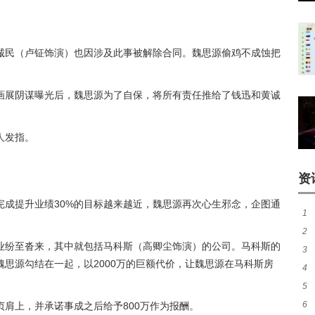
诚民（卢钲饰演）也因涉及此事被解除合同。魏思源偷鸡不成蚀把
画展阴谋曝光后，魏思源为了自保，将所有责任推给了钱迅和黄诚
人发指。
资
完成提升业绩30%的目标越来越近，魏思源再次心生邪念，企图通
1
2
类
业纷至沓来，其中就包括马科斯（高卿尘饰演）的公司。马科斯的
3
如
思源勾结在一起，以2000万的巨额代价，让魏思源在马科斯房
4
5
6
肩上，并承诺事成之后给予800万作为报酬。
渔