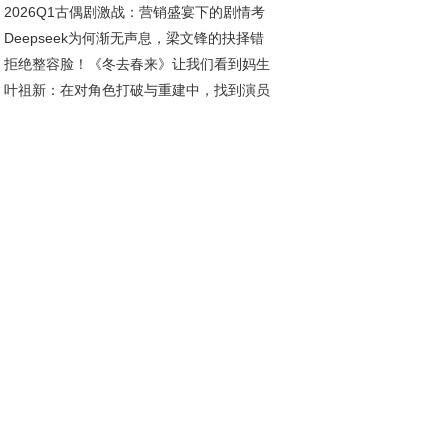
2026Q1古偶剧激战：营销盛宴下的剧情考
，看吴越观点的现实映照
Deepseek为何渐无声息，梁文锋的抉择错
拒绝整容脸！《冬去春来》让我们看到妈生
发展良机？
叶祖新：在对角色打破与重建中，找到演员
在年代剧中的高级魅力
质感丨对话