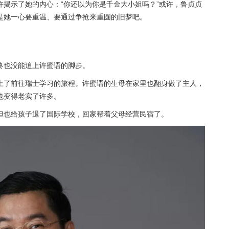
揭示了她的内心：“你还以为你是千金大小姐吗？”或许，鲁贞贞
是她一心要重温、要通过争抢来重圆的旧梦吧。
终也没能追上许蜜语的脚步。
上了前往瑞士学习的旅程。许蜜语的生母在家里也翻身做了主人，
也变得老实了许多。
但也给孩子退了国际学校，回家帮着父母经营民宿了。