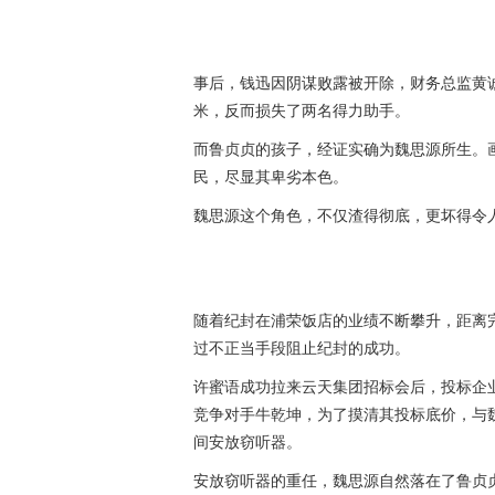
事后，钱迅因阴谋败露被开除，财务总监黄
米，反而损失了两名得力助手。
而鲁贞贞的孩子，经证实确为魏思源所生。
民，尽显其卑劣本色。
魏思源这个角色，不仅渣得彻底，更坏得令
随着纪封在浦荣饭店的业绩不断攀升，距离
过不正当手段阻止纪封的成功。
许蜜语成功拉来云天集团招标会后，投标企
竞争对手牛乾坤，为了摸清其投标底价，与魏
间安放窃听器。
安放窃听器的重任，魏思源自然落在了鲁贞贞