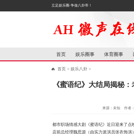
立足娱乐圈·争做八卦帝！
首页
娱乐圈事
体育圈事
首页
>
娱乐八卦
>
《蜜语纪》大结局揭秘：
来源：未知
作者
都市职场情感大剧《
蜜语纪
》近日迎来了点
店前总经理魏思源（由实力派演员张衣饰演