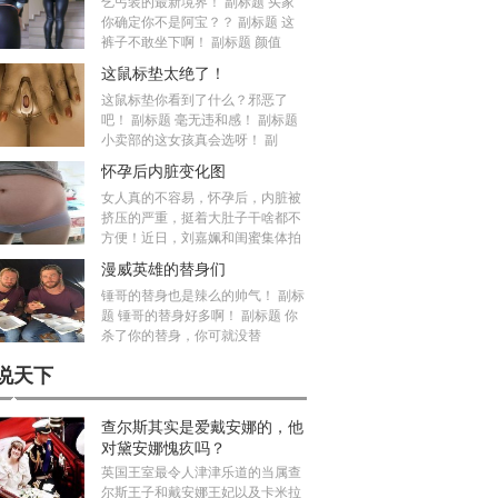
乞丐装的最新境界！ 副标题 买家
你确定你不是阿宝？？ 副标题 这
裤子不敢坐下啊！ 副标题 颜值
这鼠标垫太绝了！
这鼠标垫你看到了什么？邪恶了
吧！ 副标题 毫无违和感！ 副标题
小卖部的这女孩真会选呀！ 副
怀孕后内脏变化图
女人真的不容易，怀孕后，内脏被
挤压的严重，挺着大肚子干啥都不
方便！近日，刘嘉姵和闺蜜集体拍
漫威英雄的替身们
锤哥的替身也是辣么的帅气！ 副标
题 锤哥的替身好多啊！ 副标题 你
杀了你的替身，你可就没替
说天下
查尔斯其实是爱戴安娜的，他
对黛安娜愧疚吗？
英国王室最令人津津乐道的当属查
尔斯王子和戴安娜王妃以及卡米拉