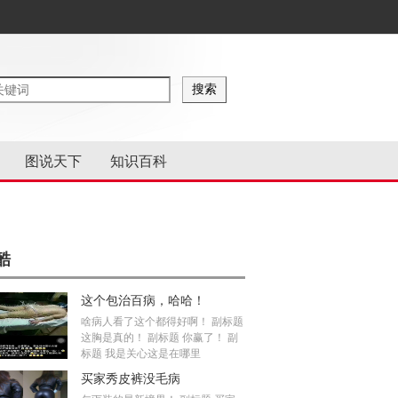
图说天下
知识百科
酷
这个包治百病，哈哈！
啥病人看了这个都得好啊！ 副标题
这胸是真的！ 副标题 你赢了！ 副
标题 我是关心这是在哪里
买家秀皮裤没毛病