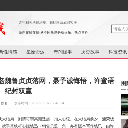
遵守相关法律法规、删帖联系底部客服
徽声在线在线-从不同角度分析娱乐、热点事件
两性情感
星座命运
奇闻怪事
历史故事
科技资讯
老魏鲁贞贞落网，聂予诚悔悟，许蜜语
图
纪封双赢
：佚名
发布时间：2026-05-02 02:48:24
映大结局，剧情可谓高潮迭起，扣人心弦。在大结局前夕，浦荣饭
）携手其铁杆心腹钱迅（销售总监一角，亦有版本写作钱讯，由许