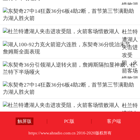
惜败湖
人
杜兰特
遭湖人
夹击进
攻受
阻，火
箭客场
惜败湖
人
杜兰特
遭湖人
夹击进
触屏版
PC版
客户端
攻受
https://www.ahradio.com.cn 2016-2020版权所有
阻，火