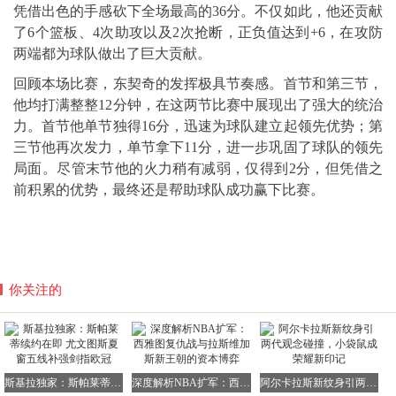
凭借出色的手感砍下全场最高的36分。不仅如此，他还贡献
了6个篮板、4次助攻以及2次抢断，正负值达到+6，在攻防
两端都为球队做出了巨大贡献。
回顾本场比赛，东契奇的发挥极具节奏感。首节和第三节，
他均打满整整12分钟，在这两节比赛中展现出了强大的统治
力。首节他单节独得16分，迅速为球队建立起领先优势；第
三节他再次发力，单节拿下11分，进一步巩固了球队的领先
局面。尽管末节他的火力稍有减弱，仅得到2分，但凭借之
前积累的优势，最终还是帮助球队成功赢下比赛。
你关注的
斯基拉独家：斯帕莱蒂续约在即 尤文图斯夏窗五线补强剑指欧冠
深度解析NBA扩军：西雅图复仇战与拉斯维加斯新王朝的资本博弈
阿尔卡拉斯新纹身引两代观念碰撞，小袋鼠成荣耀新印记