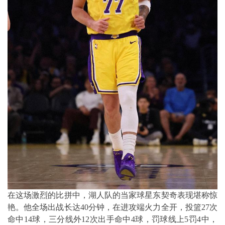
在这场激烈的比拼中，湖人队的当家球星东契奇表现堪称惊
艳。他全场出战长达40分钟，在进攻端火力全开，投篮27次
命中14球，三分线外12次出手命中4球，罚球线上5罚4中，