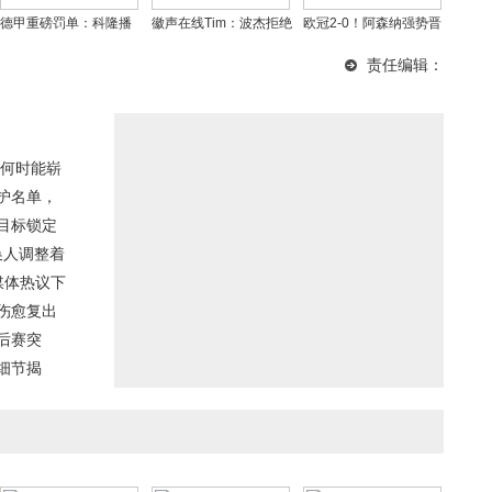
德甲重磅罚单：科隆播
徽声在线Tim：波杰拒绝
欧冠2-0！阿森纳强势晋
音员不当言论遭罚8000
3年3750万，瞄准更大
级，阿尔特塔率队剑指
责任编辑：
欧 足协严令整改
续约合同
四冠王
何时能崭
护名单，
目标锁定
换人调整着
媒体热议下
伤愈复出
后赛突
细节揭