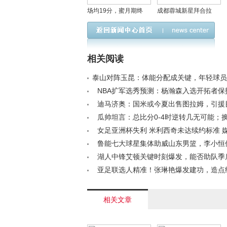
场均19分，蜜月期终
成都蓉城新星拜合拉
结，季后赛模式开启？
木：国足首秀在即，能
哈登如此表现恐难圆总
否证明自己？
冠军梦
相关阅读
泰山对阵玉昆：体能分配成关键，年轻球员
露头角？< /a>
NBA扩军选秀预测：杨瀚森入选开拓者保
30队策略全解析< /a>
迪马济奥：国米或今夏出售图拉姆，引援
帕莱斯特拉< /a>
瓜帅坦言：总比分0-4时逆转几无可能；
眼英联杯决赛< /a>
女足亚洲杯失利 米利西奇未达续约标准 
课与未来方案< /a>
鲁能七大球星集体助威山东男篮，李小恒
倒计时引期待< /a>
湖人中锋艾顿关键时刻爆发，能否助队季
破？< /a>
亚足联选人精准！张琳艳爆发建功，造点
秘，裁判+VAR彰显公正< /a>
相关文章