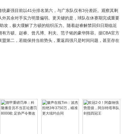
统豪强目前以41分排名第六，与广东队仅有3分差距。观察其剩
队外其余对手实力明显偏弱。更关键的是，球队在休赛期完成重要
4.2助攻，极大缓解了方硕的组织压力。随着赵睿解禁回归日期临近
拥有方硕、赵睿、曾凡博、利夫、范子铭的豪华阵容。据CBA官方
联盟第二，若能保持当前势头，重返四强只是时间问题，甚至存在