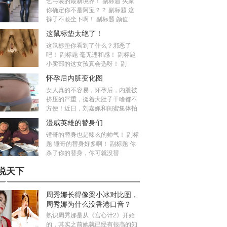
乞丐装的最新境界！ 副标题 买家
你确定你不是阿宝？？ 副标题 这
裤子不敢坐下啊！ 副标题 颜值
这鼠标垫太绝了！
这鼠标垫你看到了什么？邪恶了
吧！ 副标题 毫无违和感！ 副标题
小卖部的这女孩真会选呀！ 副
怀孕后内脏变化图
女人真的不容易，怀孕后，内脏被
挤压的严重，挺着大肚子干啥都不
方便！近日，刘嘉姵和闺蜜集体拍
漫威英雄的替身们
锤哥的替身也是辣么的帅气！ 副标
题 锤哥的替身好多啊！ 副标题 你
杀了你的替身，你可就没替
说天下
周秀娜长得像梁小冰对比图，
周秀娜为什么没香港口音？
熟识周秀娜是从《宫心计2》开始
的，其实之前她就已经有很高的知