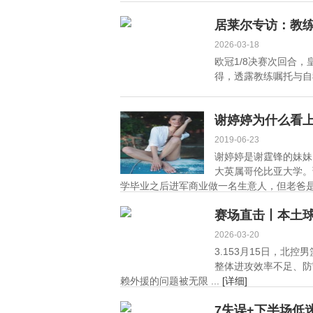
居莱尔专访：教
2026-03-18
欧冠1/8决赛次回合
得，透露教练嘱托与自我
谢婷婷为什么看
2019-06-23
谢婷婷是谢霆锋的妹妹
大英属哥伦比亚大学。
学毕业之后进军商业做一名生意人，但老爸是
赛场直击丨本土球
2026-03-20
3.153月15日，北
整体进攻效率不足、防
赖外援的问题被无限 ...
[详细]
7失误+下半场低