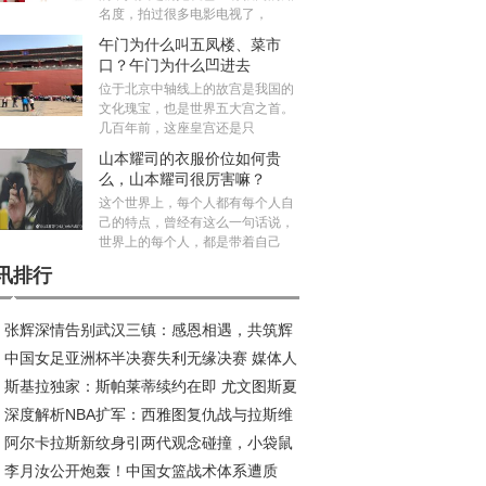
名度，拍过很多电影电视了，
午门为什么叫五凤楼、菜市
口？午门为什么凹进去
位于北京中轴线上的故宫是我国的
文化瑰宝，也是世界五大宫之首。
几百年前，这座皇宫还是只
山本耀司的衣服价位如何贵
么，山本耀司很厉害嘛？
这个世界上，每个人都有每个人自
己的特点，曾经有这么一句话说，
世界上的每个人，都是带着自己
讯排行
张辉深情告别武汉三镇：感恩相遇，共筑辉
中国女足亚洲杯半决赛失利无缘决赛 媒体人
旅程
斯基拉独家：斯帕莱蒂续约在即 尤文图斯夏
议米利西奇去留
深度解析NBA扩军：西雅图复仇战与拉斯维
五线补强剑指欧冠
阿尔卡拉斯新纹身引两代观念碰撞，小袋鼠
斯新王朝的资本博弈
李月汝公开炮轰！中国女篮战术体系遭质
荣耀新印记