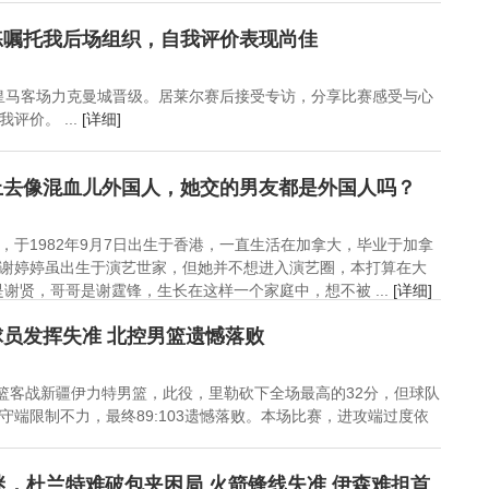
练嘱托我后场组织，自我评价表现尚佳
，皇马客场力克曼城晋级。居莱尔赛后接受专访，分享比赛感受与心
评价。 ...
[详细]
上去像混血儿外国人，她交的男友都是外国人吗？
，于1982年9月7日出生于香港，一直生活在加拿大，毕业于加拿
谢婷婷虽出生于演艺世家，但她并不想进入演艺圈，本打算在大
谢贤，哥哥是谢霆锋，生长在这样一个家庭中，想不被 ...
[详细]
员发挥失准 北控男篮遗憾落败
控男篮客战新疆伊力特男篮，此役，里勒砍下全场最高的32分，但球队
守端限制不力，最终89:103遗憾落败。本场比赛，进攻端过度依
迷，杜兰特难破包夹困局 火箭锋线失准 伊森难担首