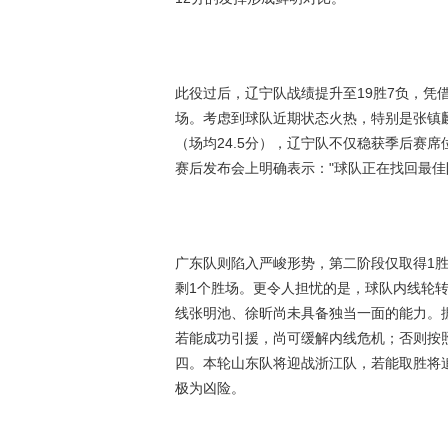
此役过后，辽宁队战绩提升至19胜7负，凭
场。考虑到球队近期状态火热，特别是张镇麟
（场均24.5分），辽宁队不仅稳获季后赛
赛后发布会上明确表示："球队正在找回最佳
广东队则陷入严峻形势，第二阶段仅取得1胜
剩1个胜场。更令人担忧的是，球队内线轮
线张明池、徐昕尚未具备独当一面的能力。
若能成功引援，尚可缓解内线危机；否则按
四。本轮山东队将迎战浙江队，若能取胜将
极为凶险。