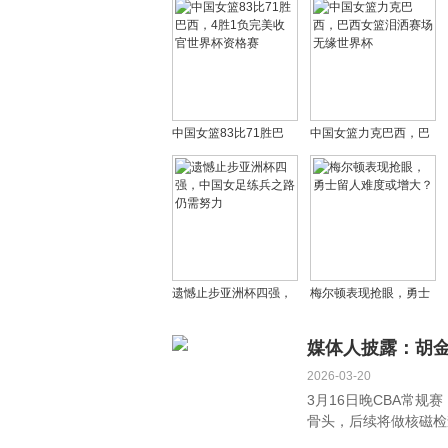
中国女篮83比71胜巴
中国女篮力克巴西，巴
西，4胜1负完美收官世
西女篮泪洒赛场无缘世
界杯资格赛
界杯
遗憾止步亚洲杯四强，
梅尔顿表现抢眼，勇士
中国女足练兵之路仍需
留人难度或增大？
努力
媒体人披露：胡
2026-03-20
3月16日晚CBA常
骨头，后续将做核磁检查。