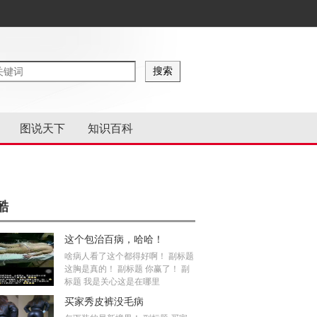
图说天下
知识百科
酷
这个包治百病，哈哈！
啥病人看了这个都得好啊！ 副标题
这胸是真的！ 副标题 你赢了！ 副
标题 我是关心这是在哪里
买家秀皮裤没毛病