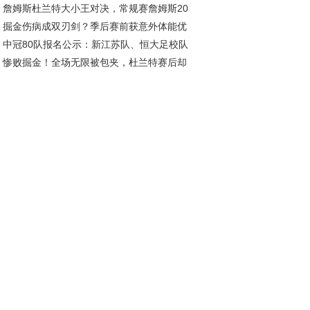
詹姆斯杜兰特大小王对决，常规赛詹姆斯20
，宫鲁鸣面临下课危机
掘金伤病成双刃剑？季后赛前获意外体能优
11负，季后赛谁更胜一筹？
中冠80队报名公示：新江苏队、恒大足校队
成秘密武器
惨败掘金！全场无限被包夹，杜兰特赛后却
在列，安徽一队候补
批评，乌度卡让人寒心