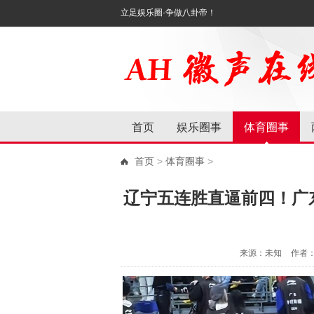
立足娱乐圈·争做八卦帝！
首页
娱乐圈事
体育圈事
首页
>
体育圈事
>
辽宁五连胜直逼前四！广
来源：未知
作者