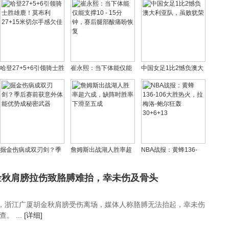
哈登27+5+6引领骑士胜
崔永熙：当下体能仅能
中国女足1比2憾负澳大
雄鹿！莫布利27+15米
支撑10 - 15分钟，赛后
利亚队，虽败犹荣
切尔手感欠佳
腿部酸痛盼恢复
掘金伤病成双刃剑？季
詹姆斯出战湖人胜率超
NBA战报：黄蜂136-
后赛前获意外体能优势
六成，缺阵时胜率下滑
106大胜热火，拉梅洛-
成秘密武器
至五成
鲍尔狂轰30+6+13
金秋肩膀拉伤致胳膊难抬，幸未伤及骨头
规赛，浙江广厦胡金秋肩膀受伤离场，媒体人称胳膊无法抬起，幸未伤
 ...
[详细]