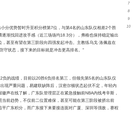
7
疑
8
胜
9
势
10
等
借小分优势暂时升至积分榜第7位，与第4名的山东队仅相差2个胜
被
逐渐找回进攻手感（近三场场均18.3分），弗格也保持稳定输出
席位，甚至有望在第三阶段向四强发起冲击。主教练乌戈·洛佩兹在
防守状态，接下来的目标就是冲击更高排名。"
2负的战绩，目前以20胜6负排名第三，但领先第5名的山东队仅
转出现严重问题，易建联缺阵后，汉密尔顿状态起伏不定，年轻内
据徽声在线了解，广东队管理层正在紧急接触前NBA内线考辛斯，
照当前趋势，不仅前二位置难保，甚至可能在第三阶段被挤出前
追平广东积分，而广东接下来要接连面对广厦、深圳等强敌，赛程