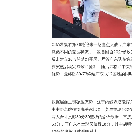
CBA常规赛第26轮迎来一场焦点大战，广
截然不同的竞技状态，一改首回合20分惨
反击建立16-3的梦幻开局。尽管广东队在
骐突然启动完成致命抢断，随后弗格命中关键
优势，最终以89-73终结广东队12连胜的
数据层面呈现碾压态势，辽宁内线双塔发挥关
中中距离跳投彻底杀死比赛；莫兰德则化身篮
两人合计贡献30分30篮板的恐怖数据，直
63分，而广东本土球员仅得18分，其中胡明
12分的发挥形成鲜明对比。