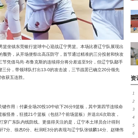
东男篮坐镇东莞银行篮球中心迎战辽宁男篮。本场比赛辽宁队展现出
败的颓势，从开场便祭出高压防守，首节通过精准的三分投射和快攻
第三节凭借马尚·布鲁克斯的连续得分将分差追至9分，但辽宁队鄢手
三分，带领球队打出13-0的攻击波，三节战罢已确立20分领先
同时收获五连胜。
资
1
2
煌
键作用：付豪全场20投10中砍下26分9篮板，其中第四节连续命
3
热
板怪兽，狂揽21个篮板（包括7个前场篮板）并送出6次助攻，
4
窗
接打穿广东队内线防线。更值得关注的是，辽宁本土球员合计得到
5
加
轩7分、徐杰0分、杜润旺3分的表现与辽宁队张镇麟14分、赵继伟
6
成