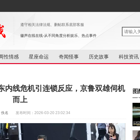
遵守相关法律法规、删帖联系底部客服
徽声在线在线-从不同角度分析娱乐、热点事件
两性情感
星座命运
奇闻怪事
历史故事
科技资讯
东内线危机引连锁反应，京鲁双雄伺机
图
而上
：佚名
发布时间：2026-03-20 23:02:34