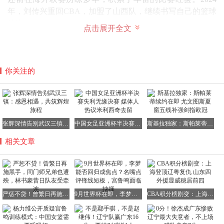
年，刘传兴重回CBA，加盟了山西队，继续书写自己的篮球
传奇。
点击展开全文
或许是因为曾繁日来到广东男篮后与青年队接触不多，与刘
传兴的交情并不深厚，因此在赛场上他并未对刘传兴手下留
情。在激烈的对抗中，曾繁日一时上头，使出了黑手段，这
你关注的
无疑是对体育精神的严重亵渎。
更令人气愤的是，这并非曾繁日首次犯下如此恶劣的犯规。
张辉深情告别武汉三镇：感恩相遇，共筑辉煌旅程
中国女足亚洲杯半决赛失利无缘决赛 媒体人热议米利西奇去留
斯基拉独家：斯帕莱蒂续约在即 尤文图斯夏窗五线补强剑指欧冠
2020年CBA半决赛，当时还在广东男篮效力的曾繁日，在防
相关文章
守北京队大外援尤度时，竟然干出了“猴子偷桃”的卑劣行
为，同样遭遇了当场驱逐的处罚。那时，
林书豪
还在北京队
效力，面对广东男篮的疯狂防守，他受到了极大的限制，表
现也大打折扣。
严惩不贷！曾繁日再施黑手，同门师兄弟也遭殃，林书豪昔日队友受牵连
9月世界杯在即，李梦能否回归成焦点？名嘴点评锋线短板，宫鲁鸣面临抉择
CBA积分榜剧变：上海登顶辽粤复仇 山东四外援显威稳居前四