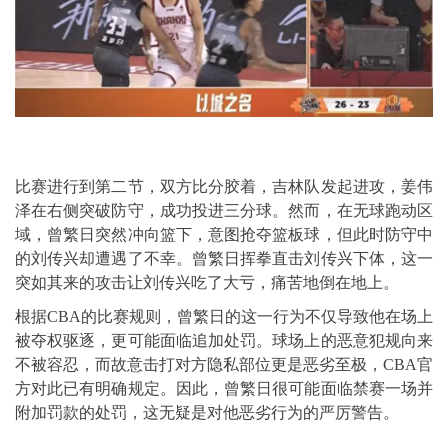
比赛进行到第二节，双方比分胶着，吉林队发起进攻，姜伟
泽在右侧突破防守，成功投进三分球。然而，在无球跑动区
域，曾繁日突然冲向篮下，意图抢夺篮板球，但此时防守中
的刘传兴却遭遇了不幸。曾繁日挥拳直击刘传兴下体，这一
突如其来的攻击让刘传兴吃了大亏，痛苦地倒在地上。
根据CBA的比赛规则，曾繁日的这一行为不仅导致他在场上
被夺权驱逐，更可能面临追加处罚。球场上的恶意犯规向来
不被容忍，而故意击打对方隐私部位更是恶劣至极，CBA官
方对此已有明确规定。因此，曾繁日很可能面临禁赛一场并
附加罚款的处罚，这无疑是对他恶劣行为的严厉警告。