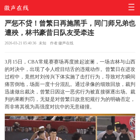
严惩不贷！曾繁日再施黑手，同门师兄弟也
遭殃，林书豪昔日队友受牵连
2026-03-21 05:40:36
未知
作者:徽声在线
3月15日，CBA常规赛赛场再度掀起波澜，一场吉林与山西
的对决中，出现了令人瞠目结舌的违规动作。
曾繁日
在进攻
过程中，竟然对刘传兴下体实施了击打行为，导致对方瞬间
痛苦倒地，场面一度十分混乱。通过录像的细致回放，裁判
迅速做出裁决，曾繁日因这一恶劣行为被直接驱逐出场。裁
判的果断判罚，无疑是对曾繁日故意犯规行为的明确否定，
而非将其视为高强度对抗中的无意碰撞。