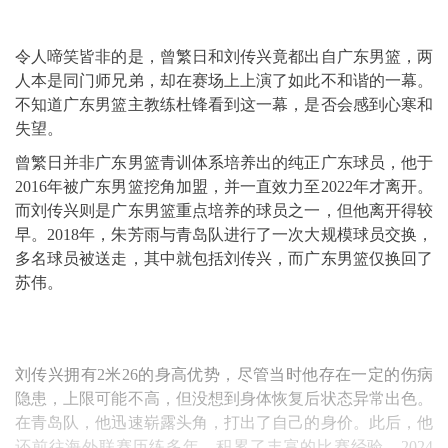
令人啼笑皆非的是，曾繁日和刘传兴竟都出自广东男篮，两
人本是同门师兄弟，却在赛场上上演了如此不和谐的一幕。
不知道广东男篮主教练杜锋看到这一幕，是否会感到心寒和
失望。
曾繁日并非广东男篮青训体系培养出的纯正广东球员，他于
2016年被广东男篮挖角加盟，并一直效力至2022年才离开。
而刘传兴则是广东男篮重点培养的球员之一，但他离开得较
早。2018年，朱芳雨与青岛队进行了一次大规模球员交换，
多名球员被送走，其中就包括刘传兴，而广东男篮仅换回了
苏伟。
刘传兴拥有2米26的身高优势，尽管当时他存在一定的伤病
隐患，上限可能不高，但没想到身体恢复后状态异常出色。
在青岛队，他迅速崭露头角，打出了自己的身价。此后，他
还前往海外联赛历练多年，积累了丰富的比赛经验。2024