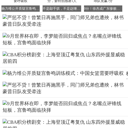
2022年，广东男篮开始走下坡路，那个赛季他们送走了周
杨力维公开质疑宫鲁鸣训练模式：中国女篮需要呼吸权
不是鄢手骐，不是赵继伟！辽宁队赢广东16分，要特别感谢1人
0分！徐杰成广东惨败辽宁最大失意者，不上场球队竟赢7分
鹏、威姆斯等核心球员，曾繁日也莫名其妙地缺席了整个赛
季的比赛，据说是因为伤病在身。然而，在2023年，他受到
了南京队的召唤，并迅速成为队内本土核心。毕竟是在冠军
队打过的球员，曾繁日的经验非常出众，他帮助南京队首次
打进了季后赛，展现了自己的实力。
去年夏天合同到期后，曾繁日加盟了吉林队。与在南京队时
相似，吉林队阵容孱弱，内线缺人，曾繁日依然是球队的重
要引援。尽管这几年他的打球动作没有那么粗野了，但一些
习惯性的坏动作可能会不自觉地使出来。接下来，就看CBA
官方如何追罚他了，相信这次他一定会为自己的恶劣行为付
出应有的代价。