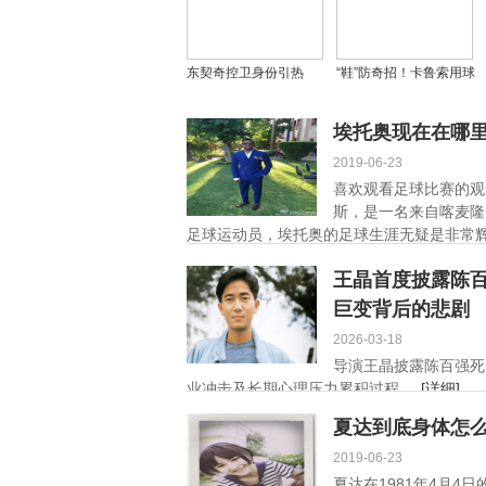
东契奇控卫身份引热
“鞋”防奇招！卡鲁索用球
议：毕比力挺却难掩双
鞋封盖上篮，却遭技术
能卫本质？
犯规处罚
埃托奥现在在哪
2019-06-23
喜欢观看足球比赛的观
斯，是一名来自喀麦隆
足球运动员，埃托奥的足球生涯无疑是非常辉
细]
王晶首度披露陈百
巨变背后的悲剧
2026-03-18
导演王晶披露陈百强死
业冲击及长期心理压力累积过程 ...
[详细]
夏达到底身体怎
2019-06-23
夏达在1981年4月