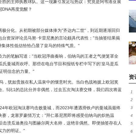
全胜的主帅执教球队。这一现象引发足坛热议：究竟是阿韦洛亚展
DNA再度觉醒？
极分化。从初期被部分媒体捧为"齐达内二世"，到近期逐渐回归
台资深评论员马努·卡雷尼奥的言论颇具代表性："当抽签结果揭
这种集体性低估恰恰凸显了皇马的特殊气质。"
染力的笔触写道："当欧冠序曲奏响，伯纳乌的王者之气便笼罩全
瓜氏曼城而欢呼。那些在电台节目和报纸专栏中写下的'皇马是瓜
证明信念的力量。"
资
皇马，犹如贵族在私人温泉中的惬意时光。当白色战袍披上欧冠奖
合。5比1的总比分并非偶然，过去五次淘汰赛交锋，我们四次将蓝
1
2
成
024年欧冠淘汰赛均击败曼城，而2023年遭遇滑铁卢的曼城虽最终
3
盘
决赛，龙塞罗豪情万丈："拜仁慕尼黑即将感受伯纳乌的炽热温
4
路
先后击溃瓜迪奥拉与图赫尔两大名帅，这绝非偶然。即便抽签存在人
5
待
实力的明证。"
6
胜