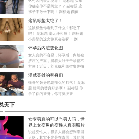
乞丐装的最新境界！ 副标题 买家
你确定你不是阿宝？？ 副标题 这
裤子不敢坐下啊！ 副标题 颜值
这鼠标垫太绝了！
这鼠标垫你看到了什么？邪恶了
吧！ 副标题 毫无违和感！ 副标题
小卖部的这女孩真会选呀！ 副
怀孕后内脏变化图
女人真的不容易，怀孕后，内脏被
挤压的严重，挺着大肚子干啥都不
方便！近日，刘嘉姵和闺蜜集体拍
漫威英雄的替身们
锤哥的替身也是辣么的帅气！ 副标
题 锤哥的替身好多啊！ 副标题 你
杀了你的替身，你可就没替
说天下
女变男真的可以当男人吗，世
界上女变男的变性人真实照片
说起变性人，很多人都会想到泰国
人妖，其实不光是在泰国，其他国