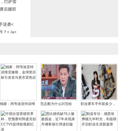
实，巴萨需
，赛后腿部
手逆袭<
< /a>
独家：阿韦洛亚特训维
范志毅为什么叫范哈
职业赛车手年薪多少，
尼修斯，金球奖目标引
儿、大帝、范小偷，范
没钱可以成为赛车手
发皇马更衣室热议
志毅三段感情回顾
吗？