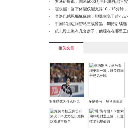
人升至西部第五< /a>
罗马诺辟谣：国米5000万售巴斯托尼不
天价才能挖角< /a>
崔永熙：当下体能仅能支撑10 - 15分钟
酸痛盼恢复< /a>
查洛巴感恩耶稣庇佑：脚踝幸免于难< /a>
中国军团迈阿密站三战皆墨，期待后续选
/a>
范志毅上海有几套房子，他现在在哪里工作？
相关文章
羽生结弦为什么叫九
多纳鲁马：皇马表现更
儿、柚子？羽生结弦不
胜一筹，胜负首回合已
敢碰女生是怎么回事
见分晓