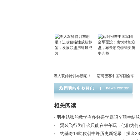
湖人双帅特训布朗尼！
迈阿密赛中国军团全军
进攻侵略性成新标签，
覆没：袁悦体能崩盘，
发展联盟历练显成效
布云朝克特错失历史会
师
相关阅读
羽生结弦的数学有多好是学霸吗？羽生结弦
事件回顾< /a>
翼装飞行为什么只能在中午玩，他们为何
张家界天门山玩？< /a>
约基奇14助攻创中锋历史新纪录！掘金28