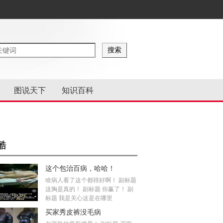
图说天下
知识百科
酷
这个包治百病，哈哈！
啥病人看了这个都得好啊！ 副标题
这胸是真的！ 副标题 你赢了！ 副
标题 我是关心这是在哪里
买家秀皮裤没毛病