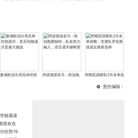
曼城欧冠出局瓜帅坦然
阿诺德谈皇马：欧冠氛
阿根廷国家队3月名单前
面对，直言利物浦才是
围独特，队友助力融
瞻：竞赛队罗哈斯或成
责任编辑：
最大挑战
入，语言成关键桥梁
左路新选择
学校霸凌
都喜欢在
分狂胜76