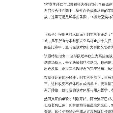
"本赛季拜仁与巴黎被捧为夺冠热门？请原
罗们是否还在阵中，这件白色战袍承载的荣
战，这里可是足球界的圣殿，15座欧冠奖杯
《马卡》报则从战术层面为阿韦洛亚正名：
城，几乎所有专家都预言皇马将止步十六强
回合比赛中，皇马在战术执行力和团队协作
该报特别指出："当球队近半数主力高挂免
到临场换人，每个决策都精准到位。特别是让
出色发挥，正是其执教理念的完美诠释。这
数据佐证着这种蜕变：阿韦洛亚治下，皇马
三。这种改变不仅体现在成绩单上，更重塑
离开帅位，他打造的战术体系与用人哲学，
然而真正的考验才刚刚开始。阿韦洛亚已成
但随着姆巴佩、贝林厄姆等巨星伤愈复出，
关键。这位少帅能否完成从过渡教练到传奇