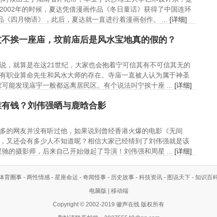
2002年的时候，夏达凭借漫画作品《冬日童话》获得了中国连环
品《四月物语》，此后，夏达就一直进行着漫画创作。 ...
[详细]
坟不挨一座庙，坟前庙后是风水宝地真的假的？
说，就算是在这21世纪，大家也会抱着宁可信其有不可信其无的
有职业算命先生和风水大师的存在。寺庙一直被人认为属于神圣
可能发现庙宇一般都远离居民区。有个说法叫宁挨十座 ...
[详细]
谁有钱？刘伟强晒与鹿晗合影
多的网友并没有听过他，如果说到曾经香港火爆的电影《无间
，又还会有多少人不知道呢？相信大家已经猜到了刘伟强就是该
驰的摄影师，后来自己开始做起了导演！刘伟强和周星 ...
[详细]
体育圈事
-
两性情感
-
星座命运
-
奇闻怪事
-
历史故事
-
科技资讯
-
图说天下
-
知识百
电脑版
|
移动端
Copyright © 2002-2019 徽声在线 版权所有