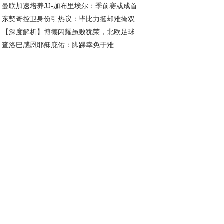
曼联加速培养JJ-加布里埃尔：季前赛或成首
50胜冲击东部霸主！
东契奇控卫身份引热议：毕比力挺却难掩双
舞台，下赛季登陆英超在望
【深度解析】博德闪耀虽败犹荣，北欧足球
卫本质？
查洛巴感恩耶稣庇佑：脚踝幸免于难
势力未来可期