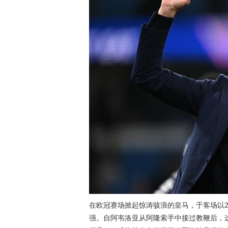
在欧冠赛场掀起惊涛骇浪的皇马，于客场以2
强。自阿韦洛亚从阿隆索手中接过教鞭后，这