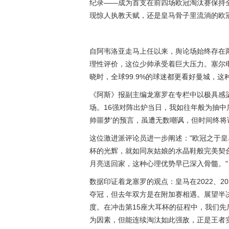
纪录——成为首支在前四场欧冠淘汰赛保持
现惊人执教天赋，还是皇马骨子里流淌的欧冠
自阿韦洛亚走马上任以来，舆论场始终存在两
理性评价，这位少帅承受着巨大压力。塞尔电
晓时，全球99.9%的球迷都更看好曼城，
《阿斯》报副主编龙塞罗在专栏中以极具感
场。16强对阵出炉当日，我如往年般为抽中
帅噩梦'的预言，虽遭无数嘲讽，但时间终将
这位激进派评论员进一步阐述："欧冠之于
杯的光辉，就如同灰姑娘的水晶鞋般完美契
月亮送回家，这种心理优势早已深入骨髓。"
数据印证着龙塞罗的观点：皇马在2022、2
夺冠，但去年双方是在附加赛相遇。展望半
度。在冲击第15座大耳杯的征程中，我们
为因素，但能连续淘汰如此强敌，正是王者