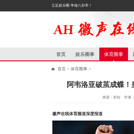
立足娱乐圈·争做八卦帝！
首页
娱乐圈事
体育圈事
首页
>
体育圈事
>
阿韦洛亚破茧成蝶！
来源：未知
作者
徽声在线体育频道深度报道