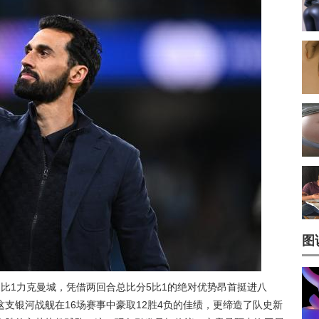
图
比1力克曼城，凭借两回合总比分5比1的绝对优势昂首挺进八
支银河战舰在16场赛事中豪取12胜4负的佳绩，更缔造了队史新