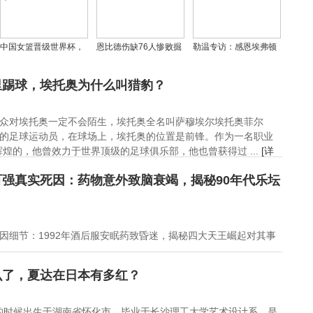
中国女篮晋级世界杯，
恩比德伤缺76人惨败掘
勒温专访：感恩埃弗顿
世预赛对阵捷克创
金，近7年未现身丹佛客
九年时光，利兹联开启
CCTV5篮球收视新纪录
场引球迷狂嘘
职业生涯新篇章
里踢球，埃托奥为什么叫猎豹？
众对埃托奥一定不会陌生，埃托奥全名叫萨穆埃尔埃托奥菲尔
的足球运动员，在球场上，埃托奥的位置是前锋。作为一名职业
煌的，他曾效力于世界顶级的足球俱乐部，他也曾获得过 ...
[详
强真实死因：药物意外致脑衰竭，揭秘90年代乐坛
因细节：1992年酒后服安眠药致昏迷，揭秘四大天王崛起对其事
么了，夏达在日本有多红？
4日的时候出生于湖南省怀化市，毕业于长沙理工大学艺术设计系，是