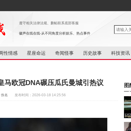
遵守相关法律法规、删帖联系底部客服
徽声在线在线-从不同角度分析娱乐、热点事件
两性情感
星座命运
奇闻怪事
历史故事
科技资讯
皇马欧冠DNA碾压瓜氏曼城引热议
图
：佚名
发布时间：2026-03-18 14:25:56