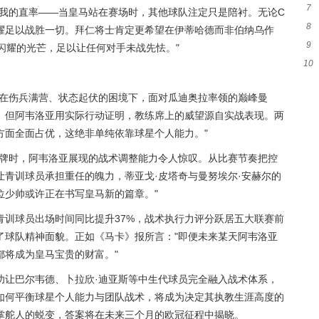
7
指
谅我的直率——当皇马站在赛场时，其他球队注定只是陪衬。无论C
8
秀
耀足以战胜一切。拜仁将士肯定更希望在伊蒂哈德而非伯纳乌作
9
能
闪耀的光芒，足以让任何对手未战先怯。"
10
新
"在伤兵满营、状态起伏的困境下，面对瓜迪奥拉率领的巅峰曼
。但阿韦洛亚用实际行动证明，教练席上的威望源自实战表现。两
方面全面占优，这绝非单纯依靠球星个人能力。"
战牌时，阿韦洛亚展现的战术调整能力令人惊叹。从比赛节奏把控
青训球员承担重任的魄力，蒂亚戈·皮塔奇与曼努埃尔·安赫尔的
位少帅或许正在书写皇马新的篇章。"
青训球员出场时间同比提升37%，战术执行力评分跃居五大联赛前
了球队精神面貌。正如《马卡》报所言："即便未来某天阿韦洛亚
都将成为皇马宝贵的财富。"
功让巴尔韦德、卜拉欣·迪亚斯等中生代球员完全融入战术体系，
如何平衡球星个人能力与团队战术，将成为决定其执教生涯高度的
掌舵人的蜕变，答案将在未来三个月的欧冠征程中揭晓。