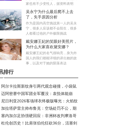
家也有不少变性人，据资料表明
吴永宁为什么最后爬不上去
了，失手原因分析
作为是国内高空挑战第一人的吴永
宁，很多人应该都不会陌生，很多
人都看过他的户外极限挑战
戴安娜王妃的笑眼好美照片，
为什么大家喜欢黛安娜？
戴安娜王妃的名气很响亮，身为外
国人的我们都能详细的讲出她的故
事，以及对于她的陨落表达
讯排行
阿尔卡拉斯新纹身引两代观念碰撞，小袋鼠
迈阿密赛中国军团全军覆没：袁悦体能崩
荣耀新印记
尼日利亚2026客场球衣终极版曝光：火焰纹
，布云朝克特错失历史会师
加拉塔萨雷主帅布鲁克：空场处罚不公，期
引爆收藏热潮
塞内加尔足协强硬回应：非洲杯改判摩洛哥
安菲尔德创造奇迹
杜伦创历史！比肩张伯伦狂砍36分，活塞剑
，此乃非洲足球之耻