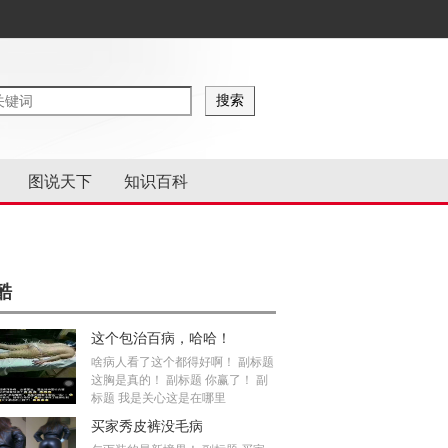
图说天下
知识百科
酷
这个包治百病，哈哈！
啥病人看了这个都得好啊！ 副标题
这胸是真的！ 副标题 你赢了！ 副
标题 我是关心这是在哪里
买家秀皮裤没毛病