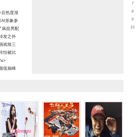
7
20
8
抵
冷后热度渐
9
能
AI形象参
10
儿
了疯批男配
造
掉发之外
掴戏致三
玲怕被比
a>
颜值巅峰