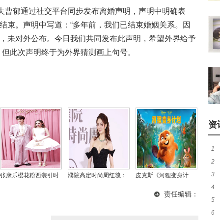
前夫曹郁通过社交平台同步发布离婚声明，声明中明确表
结束。声明中写道：“多年前，我们已结束婚姻关系。因
，未对外公布。今日我们共同发布此声明，希望外界给予
，但此次声明终于为外界猜测画上句号。
资
1
2
斯
3
深
张康乐樱花粉西装引时
濮院高定时尚周红毯：
皮克斯《河狸变身计
4
尚热议 何超莲蓬蓬裙造
徐璐许佳琪仙气逼人，
划》首日票房1408万 瑞
巨
责任编辑：
型诠释春日美学
胡一天任豪帅气争锋
恩·高斯林《挽救计划》
5
婉
上座率领先
6
音