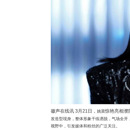
徽声在线讯 3月21日，
惊艳亮相濮
姚晨
发造型现身，整体形象干练洒脱，气场全开
视野中，引发媒体和粉丝的广泛关注。