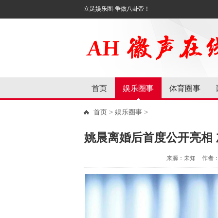
立足娱乐圈·争做八卦帝！
首页
娱乐圈事
体育圈事
首页
>
娱乐圈事
>
姚晨离婚后首度公开亮相
来源：未知
作者