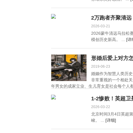
2万跑者齐聚清远
2026-03-21
2026蒙牛清远马拉
模创历史新高。 ...
[详
形婚后爱上对方
2019-06-23
婚姻作为智慧人类历史
非常重视的一个相处关
年男女的成家立业、生儿育女是社会每个人都
1-2惨败！英超
2026-03-22
北京时间3月4日英超第
峻。 ...
[详细]