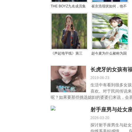
THE BOYZ九名成员集
崔京浩现状如何，他不
体解约引争议 经纪公司
为什么离开舞台不唱歌
强硬回应
了
《声起地平线》第三
赵今麦为什么被称为国
站：彭佳慧领衔歌手共
民闺女，娱乐圈四大国
谱“苹果之城”音乐传奇
民闺女还有谁？
长虎牙的女孩有
2019-06-23
生活中有看到很多女孩
喜欢。对于民间传说来
呢？如果要那些挑选媳妇的婆婆们来说，会喜
射手座男与处女
2026-03-20
探讨射手座男生与处女
你维系美好感情。 ...
[