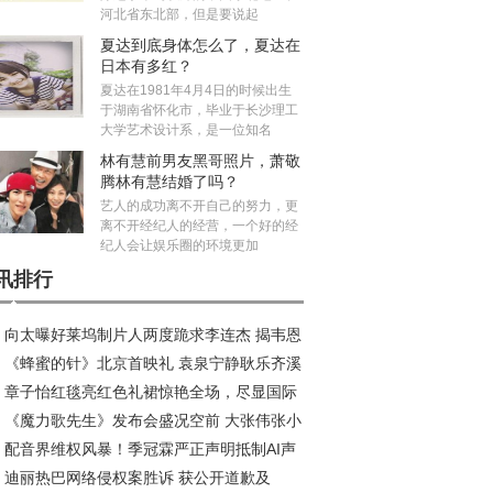
河北省东北部，但是要说起
夏达到底身体怎么了，夏达在
日本有多红？
夏达在1981年4月4日的时候出生
于湖南省怀化市，毕业于长沙理工
大学艺术设计系，是一位知名
林有慧前男友黑哥照片，萧敬
腾林有慧结婚了吗？
艺人的成功离不开自己的努力，更
离不开经纪人的经营，一个好的经
纪人会让娱乐圈的环境更加
讯排行
向太曝好莱坞制片人两度跪求李连杰 揭韦恩
《蜂蜜的针》北京首映礼 袁泉宁静耿乐齐溪
坦性侵案司法进展
章子怡红毯亮红色礼裙惊艳全场，尽显国际
度解读角色内核
《魔力歌先生》发布会盛况空前 大张伟张小
星风采
配音界维权风暴！季冠霖严正声明抵制AI声
直呼魔力无穷 蒋敦豪杨润泽嗨翻全场
迪丽热巴网络侵权案胜诉 获公开道歉及
克隆侵权行为