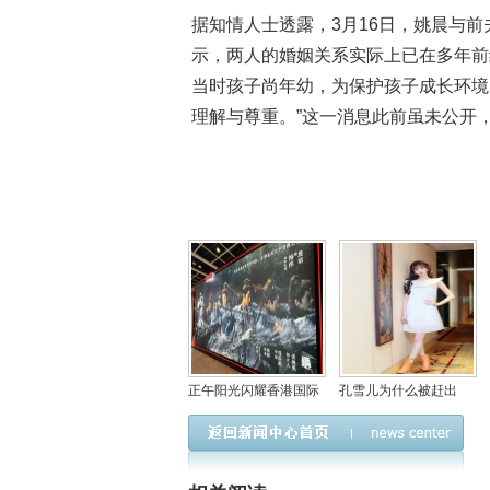
据知情人士透露，3月16日，姚晨与
示，两人的婚姻关系实际上已在多年前
当时孩子尚年幼，为保护孩子成长环境
理解与尊重。”这一消息此前虽未公开
正午阳光闪耀香港国际
孔雪儿为什么被赶出
影视展 多部新剧《小巷
jyp，孔雪儿出道前照片
人家2》《雨霖铃》等引
来了
关注