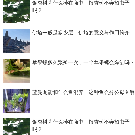
银杏树为什么种在庙中，银杏树不会招虫子
吗？
佛塔一般是多少层，佛塔的意义与作用简介
苹果螺多久繁殖一次，一个苹果螺会爆缸吗？
不过对于小蛮腰网上也有一个数据给出是一尺九，也就是大
概是63厘米，不过怎么都觉得还是要结合自己的身高来看才
是最标准的呢。
蓝曼龙能和什么鱼混养，这种鱼么分公母图解
腰围63厘米算小蛮腰吗？
腰围63厘米是一个计算小蛮腰平均值的数据，也能算是小蛮
银杏树为什么种在庙中，银杏树不会招虫子
腰，但是小蛮腰更多的是看腰身的曲线而不仅仅是腰围，如
吗？
果只是腰围达到了标准，而身高和身材曲线不好，也不能算