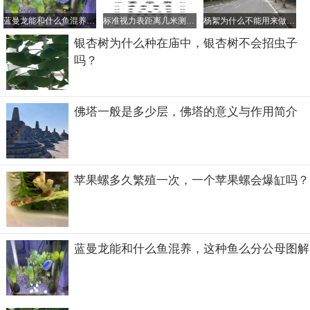
蓝曼龙能和什么鱼混养，这种鱼么分公母图解
标准视力表距离几米测，视力表对应的眼镜度数是怎样的？
杨絮为什么不能用来做棉衣、羽绒服，杨絮对人体有什么危害？
银杏树为什么种在庙中，银杏树不会招虫子
吗？
佛塔一般是多少层，佛塔的意义与作用简介
苹果螺多久繁殖一次，一个苹果螺会爆缸吗？
蓝曼龙能和什么鱼混养，这种鱼么分公母图解