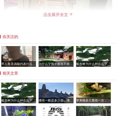
点击展开全文
你关注的
男人有圣涡能代表什么，腰窝是极少的人才有吗？
为什么宁挨十座坟不挨一座庙，坟前庙后是风水宝地真的假的？
银杏树为什么种在庙中，银杏树不会招虫子吗？
相关文章
要是一个一米八的高挑女孩子，她的腰围测量一定会比一米
五的娇小女孩子要大，但是你看起来就是会觉得一米八的女
孩子是小蛮腰，因为腰细否是一个身材比例的综合评判，也
银杏树为什么种在庙中，银杏树不会招虫子吗？
佛塔一般是多少层，佛塔的意义与作用简介
苹果螺多久繁殖一次，一个苹果螺会爆缸吗？
是一种视觉效果，不过一般来说腰围是身高乘以0.34得出的
数据就是个人腰围最标准的小蛮腰腰围了。