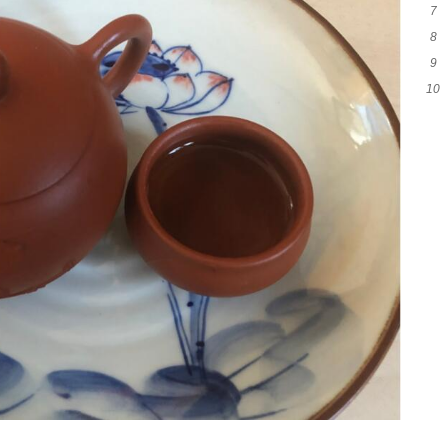
7
和
8
代
9
么
10
吗