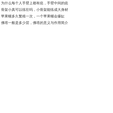
为什么每个人手臂上都有痣，手臂中间的痣
13分别什么含义
骨架小真可以练壮吗，小骨架能练成大身材
表什么
苹果螺多久繁殖一次，一个苹果螺会爆缸
？
佛塔一般是多少层，佛塔的意义与作用简介
？