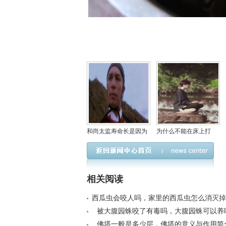
和尚太监寿命长是因为
为什么不能在床上打
禁欲吗，是不是不结婚
坐，打坐的最佳时间是
的人寿命也长？
几点？
相关阅读
西瓜虫会咬人吗，家里的西瓜虫怎么消灭掉？<
被大腹园蛛咬了有毒吗，大腹园蛛可以养
养？< /a>
佛塔一般是多少层，佛塔的意义与作用简介<