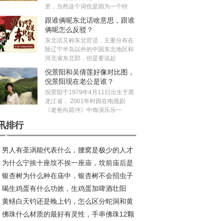
里，当然这个词也是因为一个特
跟谁俩呢东北话啥意思，跟谁
俩呢怎么反驳？
东北话又称东北官话，主要分布在
除辽宁半岛以外的中国东北地区和
河北省东北部，但是要说起
倪景阳和吴倩莲好像对比图，
倪景阳现在老公是谁？
倪景阳于1979年4月11日出生于黑
龙江省， 2001年时因在电视剧
《老爸向前冲》中饰演乐乐一
讯排行
男人有圣涡能代表什么，腰窝是极少的人才
为什么宁挨十座坟不挨一座庙，坟前庙后是
吗？
银杏树为什么种在庙中，银杏树不会招虫子
水宝地真的假的？
喝生鸡蛋有什么功效，生鸡蛋加啤酒壮阳
？
黄鳝白天钓还是晚上钓，怎么区分蛇洞和黄
？
佛珠什么材质的最好有灵性，手串佛珠12颗
洞？