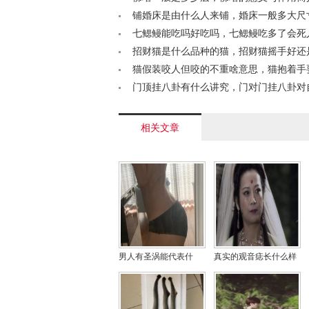
铺婚床是由什么人来铺，婚床一般多大尺
/a>
七鳃鳗能吃吗好吃吗，七鳃鳗吃多了会死
的< /a>
招财猫是什么品种的猫，招财猫摇手好还
好？< /a>
猫假装咬人但咬的不重啥意思，猫抱着手
蹬咋回事？< /a>
门顶挂八卦有什么讲究，门对门挂八卦对
不好？< /a>
相关文章
男人有圣涡能代表什
真实的观音痣长什么样
么，腰窝是极少的人才
子，女人有观音痣好不
有吗？
好？