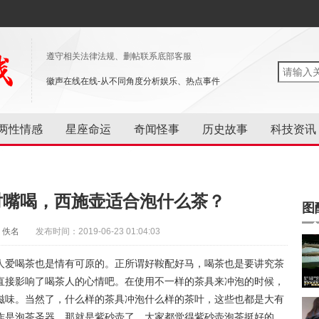
遵守相关法律法规、删帖联系底部客服
徽声在线在线-从不同角度分析娱乐、热点事件
两性情感
星座命运
奇闻怪事
历史故事
科技资讯
对嘴喝，西施壶适合泡什么茶？
图
：佚名
发布时间：2019-06-23 01:04:03
人爱喝茶也是情有可原的。正所谓好鞍配好马，喝茶也是要讲究茶
直接影响了喝茶人的心情吧。在使用不一样的茶具来冲泡的时候，
滋味。当然了，什么样的茶具冲泡什么样的茶叶，这些也都是大有
作是泡茶圣器，那就是紫砂壶了。大家都觉得紫砂壶泡茶挺好的，