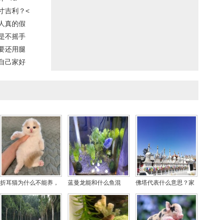
寸吉利？<
人真的假
是不摇手
要还用腿
自己家好
折耳猫为什么不能养，
蓝曼龙能和什么鱼混
佛塔代表什么意思？家
是因为有遗传病容易发
养，这种鱼么分公母图
里请供佛塔的功德和作
病吗？
解
用有哪些