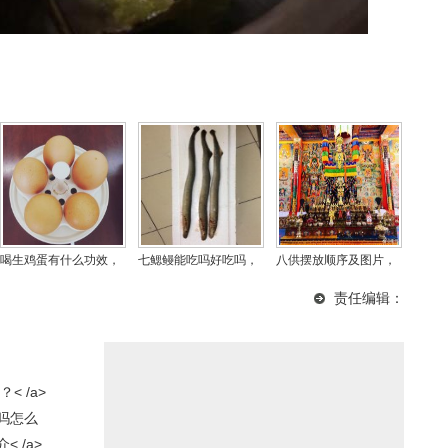
喝生鸡蛋有什么功效，
七鳃鳗能吃吗好吃吗，
八供摆放顺序及图片，
生鸡蛋加啤酒壮阳吗？
七鳃鳗吃多了会死人真
八供的意义是什么？
责任编辑：
的假的
 /a>
吗怎么
 /a>