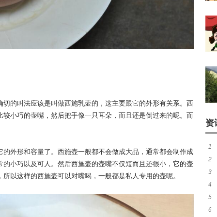
确切的叫法应该是叫做西施乳壶的，这主要跟它的外形有关系。西
比较小巧的壶嘴，然后把手像一只耳朵，而且还是倒过来的呢。而
资
1
它的外形和容量了。西施壶一般都不会做成大品，通常都会制作成
2
有
常的小巧以及可人。然后西施壶的壶嘴不仅短而且还很小，它的壶
3
风
，所以这样的西施壶可以对嘴喝，一般都是私人专用的壶呢。
4
吗
5
吗
6
鳝