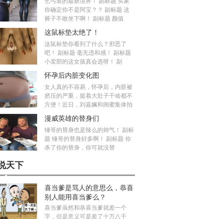
乞丐装的最新境界！ 副标题 买家
你确定你不是阿宝？？ 副标题 这
裤子不敢坐下啊！ 副标题 颜值
这鼠标垫太绝了！
这鼠标垫你看到了什么？邪恶了
吧！ 副标题 毫无违和感！ 副标题
小卖部的这女孩真会选呀！ 副
怀孕后内脏变化图
女人真的不容易，怀孕后，内脏被
挤压的严重，挺着大肚子干啥都不
方便！近日，刘嘉姵和闺蜜集体拍
漫威英雄的替身们
锤哥的替身也是辣么的帅气！ 副标
题 锤哥的替身好多啊！ 副标题 你
杀了你的替身，你可就没替
说天下
喜当爹是骂人的意思么，恭喜
别人能用喜当爹么？
喜当爹虽然和恭喜当爹就差一个
字，但是意义可是差了十万八千