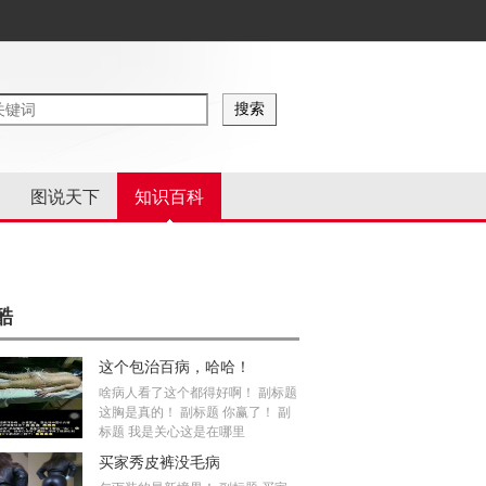
图说天下
知识百科
酷
这个包治百病，哈哈！
啥病人看了这个都得好啊！ 副标题
这胸是真的！ 副标题 你赢了！ 副
标题 我是关心这是在哪里
买家秀皮裤没毛病