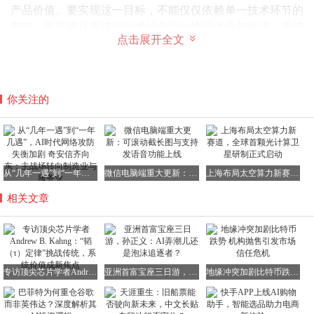
产品价值。要实现这一目标，不能仅仅依赖单一技术环节的
突破，而需要从系统到技术的全方位协同优化与推进。系统
点击展开全文
产品价值不仅来源于光刻技术的进步，还涵盖了软件、封
装、芯片设计、产业生态以及工程能力等多个关键领域。
NBD：如果芯片技术的进步不再主要依赖于缩小晶体管尺
你关注的
寸，那么现代芯片下一步的优化方向又是什么呢？
Andrew B. Kahng：
从根本上说，真正需要作为优化目标并
持续提升的是系统价值。
然而，价值这一概念本身包含了商业和经济层面的复杂考
从“几年一遇”到“一年几遇”，AI时代网络攻防失衡加剧 奇安信齐向东：主战场转向制造业与服务业
微信电脑端重大更新：可滚动截长图与支持发语音功能上线
上海布局太空算力新赛道，全球首颗光计算卫星研制正式启动
量，相比单纯的技术指标，它更加难以精确衡量。从历史角
相关文章
度看，半导体产业往往借助一系列技术指标来大致反映经济
价值的提升，例如密度。在“摩尔定律”时代，这些代理指标
也在不断演进，不仅包括晶体管沟道长度、栅极间距，还包
括金属互连间距、能效、电路速度、成本等多个维度。
（注：在半导体领域，缩放指的是通过优化设计、工艺或系
专访顶尖芯片学者Andrew B. Kahng：“韬（τ）定律”挑战传统，系统价值成新焦点
亚洲首富宝座三日游，孙正义：AI弄潮儿还是泡沫追逐者？
地缘冲突加剧比特币跌势 机构抛售引发市场信任危机
统手段，使芯片在性能、功耗、面积和成本等方面持续提升
的过程。）