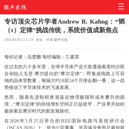
专访顶尖芯片学者Andrew B. Kahng：“韬
（τ）定律”挑战传统，系统价值成新焦点
2026-06-04 15:11:58
未知
作者:徽声在线
每经记者：岳楚鹏 每经编辑：兰素英
在过去的六十多年里，全球半导体产业大致遵循着英特尔联
合创始人戈登·摩尔提出的“摩尔定律”：即集成电路上可容
纳的晶体管数量，每隔大约18至24个月便会翻一番，这一趋
势推动了半导体技术的飞速发展。
然而，随着先进制程逐渐逼近物理极限和成本攀升的困
境，“摩尔定律”的持续增长空间正日益收窄，产业界开始积
极探索后摩尔时代的新发展路径。
在2026年5月25日举办的IEEE国际电路与系统研讨会
（ISCAS 2026）上，华为公司董事、半导体业务部总裁何庭