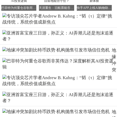
类似地，“韬（τ）定律”或许也可以被视为一种“元定律”，它
巴菲特为何重仓谷歌而非英伟达？深度解析其AI投资逻辑
天涯重生：旧船票能否驶向新未来，中文长贴自留地能否守住？
快手APP上线AI购物助手，智能选品助力电商新体验
是一个新提出的概念，旨在反映半导体产业对于持续提升系
统价值的根本需求。
图片来源：何庭波演讲视频截图
需要指出的是，“摩尔定律”与几何缩放之间的简单绑定关
系，实际上在很早以前就已经被突破。二十多年前，等效缩
地
放和基于设计的缩放就已经被纳入半导体产业路线图。
缘
冲
与此同时，“超越摩尔”（More Than Moore）这一理念已经
突
存在了约二十年。该理念强调从系统和应用需求出发，而非
加
单纯关注晶体管尺寸的缩小。早在约四分之一个世纪前，半
剧
导体产业路线图中就已经加入了“系统驱动因素”（System
比
Drivers）的相关内容。
特
此外，当前半导体产业路线图已经预计，最迟到2036年，
币
3D多层技术节点将成为产业发展的重要方向。此后，3D集
跌
成将成为延续芯片缩放进程的必要组成部分。
地
势