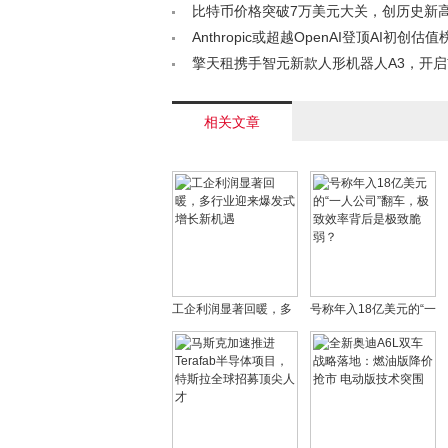
守< /a>
比特币价格突破7万美元大关，创历史新高< 
Anthropic或超越OpenAI登顶AI初创估值
可控”理念成双刃剑< /a>
擎天租携手智元新款人形机器人A3，开
新篇章< /a>
相关文章
工企利润显著回暖，多
号称年入18亿美元的“一
行业迎来爆发式增长新
人公司”翻车，极致效率
机遇
背后是极致脆弱？