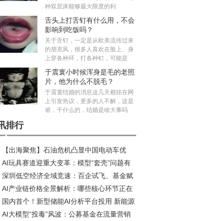
种双层床能够最大限度的利
舌头上打舌钉有什么用，不会
影响到吃饭吗？
关于舌钉，一定是从欧美流传过来
的朋克风，很多人喜欢在脸上、身
上穿各种环，打各种钉，可能是
于震寰小时候浑身是毛的老照
片，他为什么不脱毛？
于震寰结婚的消息这几天都挂在网
上引发热议，更多的人不解，这是
谁，干什么的，结婚是啥大事吗
讯排行
【出海聚焦】石油危机凸显中国电动车优
AI玩具赛道迎重大变革：模型“套壳”问题有
，性价比之外更有硬实力
深圳低空经济全域竞速：百企试飞、基金赋
短期解决，智能体研发加速推进
AI产业链价格全景解析：哪些核心环节正在
、标准引领
国内首个！新型储能AI分析平台投用 新能源
历涨价潮？
AI大模型“投毒”风波：公募基金在流量营销
纳电量提升30%