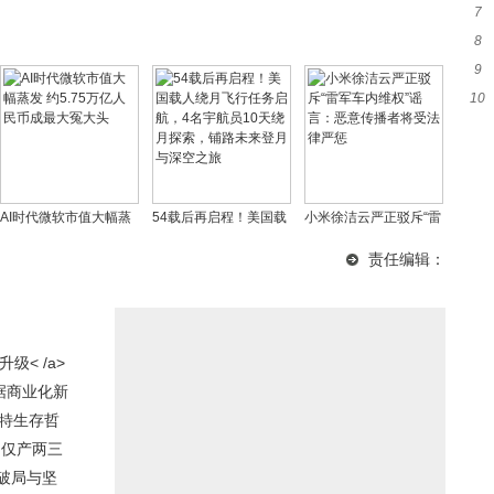
7
与
8
何
9
拐
10
革
揽
AI时代微软市值大幅蒸
54载后再启程！美国载
小米徐洁云严正驳斥“雷
发 约5.75万亿人民币成
人绕月飞行任务启航，4
军车内维权”谣言：恶意
责任编辑：
最大冤大头
名宇航员10天绕月探
传播者将受法律严惩
索，铺路未来登月与深
空之旅
< /a>
据商业化新
独特生存哲
日仅产两三
>
破局与坚