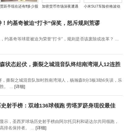
贾跃亭现在还有ff多少股
加密货币市场深夜遭遇
小米SU7车险价格波动
份？贾跃亭晒ff新工厂内
重挫，中东局势再添变
背后：车企如何重构新
部图
数
能源保险生态
钟！约基奇被迫“打卡”保奖，怒斥规则荒谬
议，约基奇等球星被迫为荣誉“打卡”，规则是否该废除或改革？ ...
森状态起伏，撕裂之城混音队终结南湾湖人12连胜
联赛，撕裂之城混音队加时胜南湾湖人，杨瀚森8分3板3助6失误，乐
 ...
[详细]
史射手榜：双雄136球领跑 劳塔罗跻身现役最佳
显示，圣西罗球场历史射手榜由阿尔托贝利和诺达尔共同领跑，
排名保持者。 ...
[详细]