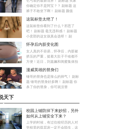
乞丐装的最新境界！ 副标题 买家
你确定你不是阿宝？？ 副标题 这
裤子不敢坐下啊！ 副标题 颜值
这鼠标垫太绝了！
这鼠标垫你看到了什么？邪恶了
吧！ 副标题 毫无违和感！ 副标题
小卖部的这女孩真会选呀！ 副
怀孕后内脏变化图
女人真的不容易，怀孕后，内脏被
挤压的严重，挺着大肚子干啥都不
方便！近日，刘嘉姵和闺蜜集体拍
漫威英雄的替身们
锤哥的替身也是辣么的帅气！ 副标
题 锤哥的替身好多啊！ 副标题 你
杀了你的替身，你可就没替
说天下
校园上铺防掉下来妙招，另外
如何从上铺安全下来？
上学的时候，有过住校经历的人对
学校里的双层床一定不会陌生，这