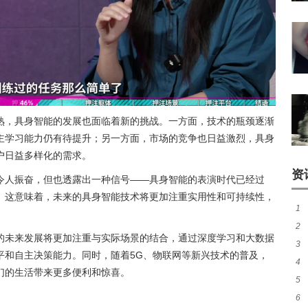
熟，具身智能的发展也面临着新的挑战。一方面，技术的瓶颈逐渐
主学习能力仍有待提升；另一方面，市场的竞争也日益激烈，具身
户日益多样化的需求。
资
令人振奋，但也透露出一种信号——具身智能的表演时代已经过
。这意味着，未来的具身智能技术将更加注重实用性和可持续性，
1
2
势
的未来发展将更加注重与实际场景的结合，通过深度学习和大数据
3
望
平和自主决策能力。同时，随着5G、物联网等新兴技术的普及，
4
能
们的生活带来更多便利和惊喜。
5
经
6
消