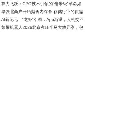
算力飞跃：CPO技术引领的“毫米级”革命如
合规之间的艰难抉择｜基市乱象追踪⑦
华强北商户开始抛售内存条 存储行业的供需
实现？
AI新纪元：“龙虾”引领，App渐退，人机交互
点来了吗？
荣耀机器人2026北京亦庄半马大放异彩，包
命将启
前六名