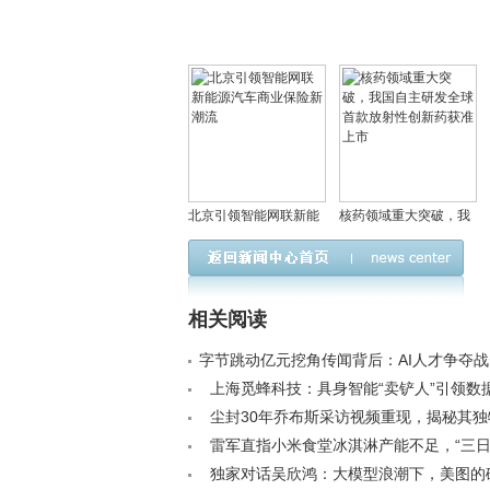
北京引领智能网联新能
核药领域重大突破，我
源汽车商业保险新潮流
国自主研发全球首款放
射性创新药获准上市
相关阅读
字节跳动亿元挖角传闻背后：AI人才争夺战升级
上海觅蜂科技：具身智能“卖铲人”引领数
潮流< /a>
尘封30年乔布斯采访视频重现，揭秘其
学< /a>
雷军直指小米食堂冰淇淋产能不足，“三
千只”，果断为北京车展访客加备1000只< /a
独家对话吴欣鸿：大模型浪潮下，美图的