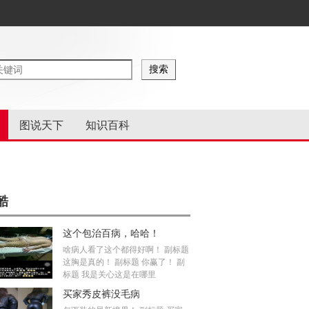
图说天下
知识百科
酷
这个包治百病，哈哈！
啥病人看了这个都得好啊！ 副标题
这胸是真的！ 副标题 你赢了！ 副
标题 我是关心这是在哪里
买家秀皮裤没毛病