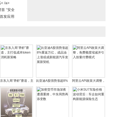
/a>
榜首 “安全
启首发应用
京东入局“养虾”赛道，主
比亚迪A股强势涨超8%
阿里云API政策大调整，
打低成本token消耗新策
重返万亿，成品油上涨
免费额度缩减并引入按
略
或成新能源汽车发展新
量付费模式
契机