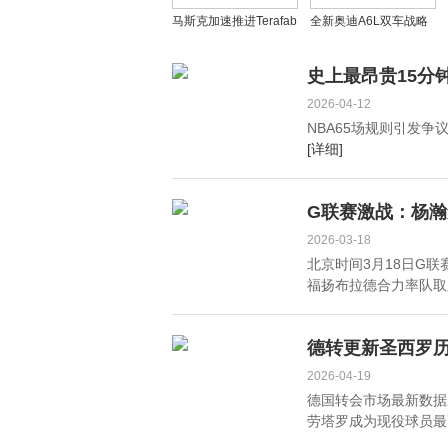
马斯克加速推进Terafab
全新奥迪A6L双车战略
半导体项目，特斯拉全
落地：燃油版降价抢市
球招募顶尖人才
电动版技术突围
史上最昂贵15分
2026-04-12
NBA65场规则引发争
[详细]
G联赛激战：杨瀚
2026-03-18
北京时间3月18日G
福扬布拉德合力率队取胜。
德转更新圣西罗历
2026-04-19
德国转会市场最新数据
劳塔罗成为现役球员最高