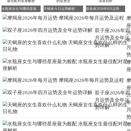
教会的同学或者是老师，在理解的基础上多做，需要背诵的
文章，可以隔三差五的再回头看看背背，总是会有成效的。
水瓶座女生与哪些星座最为般配 水瓶座女生最佳配对星座解析
天蝎座今日运势解析 星座屋揭秘天蝎男最心疼的星座女
双鱼座2026年8月运势全解析 双鱼座八月运势深度剖析
另外，今年你就不要想着再报补习班之类的了，只要好好的
把你现有的知识吃透了就可以了，多了反而会适得其反。如
要在学业上有更好的进步，2026年可佩带一个“淘运阁灵鳌
双子座2026年四
2
夺魁”吊坠来生旺文昌星，对学习效率的提升也有极佳的助
月运势及全年运
益。
势详解
摩羯座2026年健康运势
进入2026年你的精力会十分的旺盛，工作上的很多问题都能
处理的游刃有余。但还是需要多加注意，没必要的应酬能不
参加就尽量不要参加了，虽然你精力充沛，但总是有限的。
2
过度的消耗自己的精气神，是会对身体造成伤害的。还有就
是今年需要特别注意下你的饮食，应酬时尽量不要吃不洁
净、热气的食物，以免引发肠胃、咽喉疾病。可以的话平时
双子座2026年四
2
多吃一些水果并且适当的搭配一些维生素片服用，以便更好
月运势及全年运
的保养身体。对于开车的摩羯们，2026年是需要谨慎驾驶的
势详解
一年，万万不可赌气开车，更不能抱有侥幸心理醉驾或者超
速驾驶，以免吴己及人，今年可在车上挂一串“淘运阁护禄
荣归”挂饰来避免交通上的凶祸，为安全驾驶保驾护航。