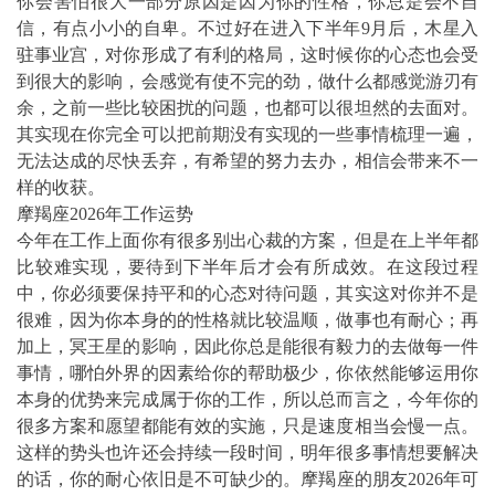
你会害怕很大一部分原因是因为你的性格，你总是会不自
信，有点小小的自卑。不过好在进入下半年9月后，木星入
驻事业宫，对你形成了有利的格局，这时候你的心态也会受
到很大的影响，会感觉有使不完的劲，做什么都感觉游刃有
余，之前一些比较困扰的问题，也都可以很坦然的去面对。
其实现在你完全可以把前期没有实现的一些事情梳理一遍，
无法达成的尽快丢弃，有希望的努力去办，相信会带来不一
样的收获。
摩羯座2026年工作运势
今年在工作上面你有很多别出心裁的方案，但是在上半年都
比较难实现，要待到下半年后才会有所成效。在这段过程
中，你必须要保持平和的心态对待问题，其实这对你并不是
很难，因为你本身的的性格就比较温顺，做事也有耐心；再
加上，冥王星的影响，因此你总是能很有毅力的去做每一件
事情，哪怕外界的因素给你的帮助极少，你依然能够运用你
本身的优势来完成属于你的工作，所以总而言之，今年你的
很多方案和愿望都能有效的实施，只是速度相当会慢一点。
这样的势头也许还会持续一段时间，明年很多事情想要解决
的话，你的耐心依旧是不可缺少的。摩羯座的朋友2026年可