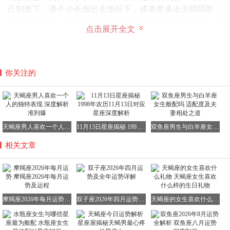
己制造下，请个小长假出去游玩下，或者是多出去唱唱歌，
多去公园逛逛。虽然现在你的工作事业正处于上升阶段，很
点击展开全文
多事情有待你处理，让你忙的脱不开身，但事业并不是你的
全部，长期感情空白的你目前很需要爱情点缀你的生活。要
明白现在的大好运势如果不好好把握住，很可能就不会再有
了，所以慎重的对待这次机遇，你将很可能获得与众不同的
你关注的
爱情体验哦。对于桃花一直不旺的摩羯们，遇到心仪的对象
不妨主动出击，不要在犹豫和纠结中错失良缘，同时可佩带
一串“淘运阁奇缘狐狸手链”来增强自身的正桃花运，提高魅
力的同时也会帮助摩羯们遇到合适的对象。
天蝎座男人喜欢一个人的独特表现 深度解析准到爆
11月13日星座揭秘 1998年农历11月13日对应星座深度解析
双鱼座男生与白羊座女生般配吗 适配度及夫妻相处之道
摩羯座2026年学习运势
今年的学业运势对你不是很有利，在学习方面你总是感觉学
相关文章
不进去，无法定心，以至于对学习失去信心产生自卑感。其
实外界的影响虽然会对你造成一定的压力，但还是有解决的
方式的，你现在最需要做的就是摆正心态，要明白学习并非
是一朝一夕的事情，哪怕现在的局势状态很不佳，但是依然
摩羯座2026年每月运势 摩羯座2026年每月运势及运程
双子座2026年四月运势及全年运势详解
天蝎座的女生喜欢什么礼物 天蝎座女生喜欢什么样的生日礼物
可以通过方式的调整让学业不至于那么糟，要相信勤能补
拙，温故还可以知新，对于不会做的题型，可以大胆的去请