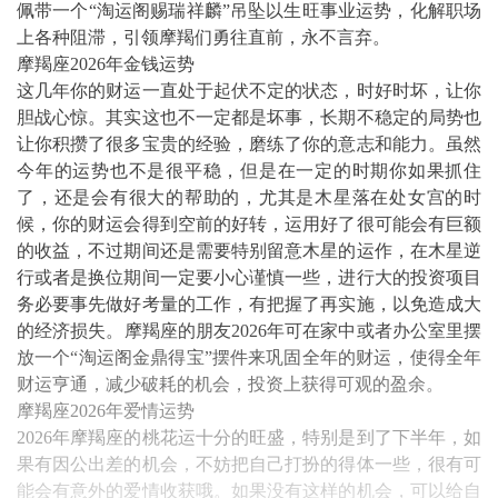
佩带一个“淘运阁赐瑞祥麟”吊坠以生旺事业运势，化解职场
上各种阻滞，引领摩羯们勇往直前，永不言弃。
摩羯座2026年金钱运势
这几年你的财运一直处于起伏不定的状态，时好时坏，让你
胆战心惊。其实这也不一定都是坏事，长期不稳定的局势也
让你积攒了很多宝贵的经验，磨练了你的意志和能力。虽然
今年的运势也不是很平稳，但是在一定的时期你如果抓住
了，还是会有很大的帮助的，尤其是木星落在处女宫的时
候，你的财运会得到空前的好转，运用好了很可能会有巨额
的收益，不过期间还是需要特别留意木星的运作，在木星逆
行或者是换位期间一定要小心谨慎一些，进行大的投资项目
务必要事先做好考量的工作，有把握了再实施，以免造成大
的经济损失。摩羯座的朋友2026年可在家中或者办公室里摆
放一个“淘运阁金鼎得宝”摆件来巩固全年的财运，使得全年
财运亨通，减少破耗的机会，投资上获得可观的盈余。
摩羯座2026年爱情运势
2026年摩羯座的桃花运十分的旺盛，特别是到了下半年，如
果有因公出差的机会，不妨把自己打扮的得体一些，很有可
能会有意外的爱情收获哦。如果没有这样的机会，可以给自