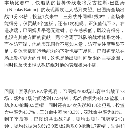
本场比赛中，快船队的替补锋线老将尼古拉斯-巴图姆
（Nicolas Batum）的表现再次让人感到失望。巴图姆全场出
战11分33秒，投篮1次未中，三分线外同样1投0中，全场未
能得分，仅贡献3个篮板，还有1次犯规，正负值低至-3。在
进攻端，巴图姆几乎毫无建树，存在感极低，既没有得分，
也没有其他方面的贡献，完全游离于球队的战术体系之外。
而在防守端，他的表现同样不尽如人意，防守专注度明显不
足，身体天赋和运动能力的下滑也显而易见。巴图姆无法在
场上发挥更大的作用，这也是他出场时间受限的主要原因，
同时也反映出球队教练组对他的表现极为不满。
回顾上赛季的NBA常规赛，巴图姆在82场比赛中出战了78
场，场均出场时间达到17.5分钟，场均数据为4分2.8篮板1.1
助攻0.7抢断0.5盖帽，同时还有0.4次失误和1.4次犯规，投篮
命中率为43.7%，三分命中率为43.3%，罚球命中率为81%。
到了季后赛，巴图姆共出战7场，场均出场时间增至24分
钟，场均数据为5.6分3.9篮板2助攻0.9抢断1.7盖帽，失误和