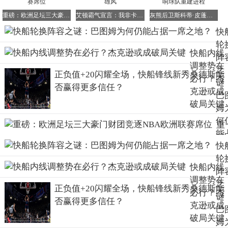
重磅：欧洲足坛三大豪门财团竞逐NBA欧洲联赛席位
艾顿霸气宣言：我非卡佩拉，湖人力克火箭展雄风
灰熊后卫斯科蒂·皮蓬赛季报销 右脚手术或影响球队重建进程
快
轮
快船内线
阵
调整势在
之
正负值+20闪耀全场，快船锋线新秀桑德斯能
必行？杰
谜
否赢得更多信任？
克逊或成
巴
破局关键
姆
何
重
能
磅
快
据
欧
轮
席
足
快船内线
阵
地
三
调整势在
之
正负值+20闪耀全场，快船锋线新秀桑德斯能
豪
必行？杰
谜
否赢得更多信任？
财
克逊或成
巴
竞
破局关键
姆
N