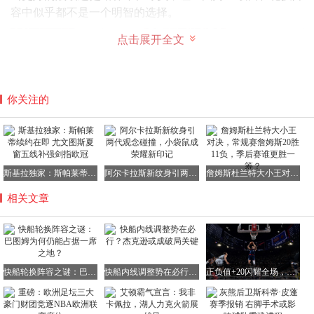
容中似乎都不是一个明智的选择。
点击展开全文
你关注的
斯基拉独家：斯帕莱蒂续约在即 尤文图斯夏窗五线补强剑指欧冠
阿尔卡拉斯新纹身引两代观念碰撞，小袋鼠成荣耀新印记
詹姆斯杜兰特大小王对决，常规赛詹姆斯20胜11负，季后赛谁更胜一筹？
相关文章
快船轮换阵容之谜：巴图姆为何仍能占据一席之地？
快船内线调整势在必行？杰克逊或成破局关键
正负值+20闪耀全场，快船锋线新秀桑德斯能否赢得更多信任？