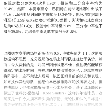
犯规次数分别为0.4次和1.9次，投篮和三分命中率均为
39.4%。然而，本赛季至今，巴图姆在前68场比赛中出战了
64场，场均出场时间略有增加至18.3分钟，但场均数据却下
滑至4分2.5篮板0.9助攻0.7抢断0.3盖帽，失误和犯规次数分
别为0.5次和1.4次，投篮命中率降至39.8%，三分命中率也下
滑至39.6%，罚球命中率则略有提升至81.8%。
巴图姆本赛季的场均正负值为-0.6，净效率值为-1.1，这两项
数据均不理想，充分说明他在场上时球队往往处于劣势。然
而，令人费解的是，尽管巴图姆状态不佳，但他仍然能够获
得稳定的出场时间，并在球队中扮演重要角色，继续留在轮
换阵容中。这不禁让人质疑，以巴图姆目前的状态和表现，
如果换作其他球队，他恐怕早已被排除在轮换阵容之外。但
在快船队，他依然能够获得不少出场机会，甚至出场顺位还
超过了像科比-桑德斯（Kobe Sanders）这样的年轻球员，这
确实是一件令人摸不着头脑的事情。无论快船队的目标是冲
击更好的战绩还是培养年轻球员，让巴图姆继续留在轮换阵