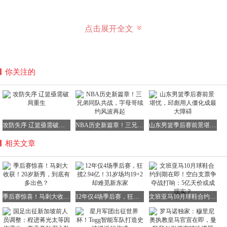
点击展开全文
事实上，抢七战也不是哈珀第一次拯救球队了；西决第六
场，面对必须赢球的巨大压力，哈珀替补出场22分钟，9投6
中砍下18分6篮板4助攻，成为马刺板凳席的最可靠火力。
你关注的
再往前到西决系列赛第一场，这场双加时大战更是堪称哈珀
职业生涯代表作，全场轰下24分11篮板6助攻7抢断；特别是
单场7次抢断，对于新秀而言，这样的防守数据绝对堪称亮
眼。
攻防失序 辽篮亟需破局重生
NBA历史新篇章！三兄弟同队共战，字母哥续约风波再起
山东男篮季后赛前景堪忧，邱彪用人僵化成最大障碍
相关文章
整个西决系列赛，哈珀场均贡献12分5.7篮板3.3助攻，投篮
命中率高达46%；相比于得分进攻，最让人惊喜的还是他的
防守。
季后赛惊喜！马刺大收获！20岁新秀，到底有多出色？
12年仅4场季后赛，狂揽2.94亿！31岁场均19+2却难觅新东家
文班亚马10月球鞋合约到期在即！空白支票争夺战打响：5亿天价或成现实？
大多数高顺位新秀进入联盟后都需要几年适应防守强度，但
哈珀似乎天生适合防守。