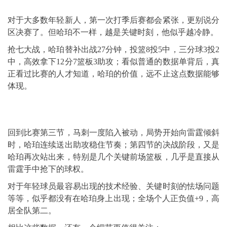
对于大多数年轻新人，第一次打季后赛都会紧张，更别说分
区决赛了。但哈珀不一样，越是关键时刻，他似乎越冷静。
抢七大战，哈珀替补出战27分钟，投篮8投5中，三分球3投2
中，高效拿下12分7篮板3助攻；看似普通的数据单背后，真
正看过比赛的人才知道，哈珀的价值，远不止这点数据能够
体现。
回到比赛第三节，马刺一度陷入被动，局势开始向雷霆倾斜
时，哈珀连续送出助攻稳住节奏；第四节的决战阶段，又是
哈珀再次站出来，特别是几个关键前场篮板，几乎是直接从
雷霆手中抢下的球权。
对于年轻球员最容易出现的技术经验、关键时刻的怯场问题
等等，似乎都没有在哈珀身上出现；全场个人正负值+9，高
居全队第二。