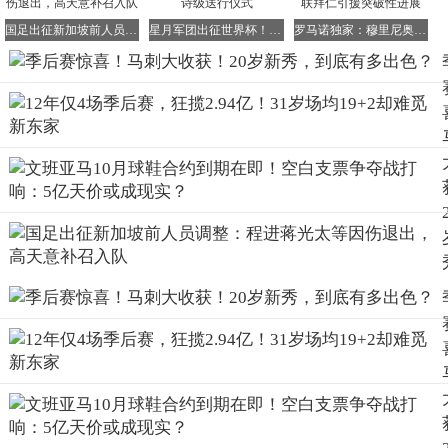
国足出征新加坡前人员调整：程进蒋光太等因伤退出，高天意补召入队
星月军团出征世界杯！Togg智能车队打造史诗级送行仪式
罗马诺独家：穆里尼奥执教皇马官宣在即，曼联拜仁引援突破性进展
参考对阵雷霆系列赛，哈珀主防雷霆主力后场的数据：
对位麦凯恩61个回合，麦凯恩6中2得到4分；对位华莱士55
个回合，华莱士3中1得到3分；对位亚历山大53个回合，亚
历山大14中4得到11分；对位卡鲁索46个回合，卡鲁索2中0
得到1分。
这样的防守效果，以新秀标准而言绝对是惊喜；更值得关注
的是，哈珀似乎就是为季后赛而生的球员。
结合数据看，常规赛场均11.8分，真实投篮命中率为
57.4%，这就已经足够出色了；到了季后赛，场均得分直接
提升到13.1分，真实命中率更是上涨到62.7%。
这种特质，很多明星球员都未必具备，天赋出众的新秀每年
都有，但拥有大心脏的新秀，几年都未必能遇见一个。