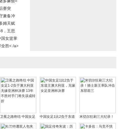
诸多麻烦<
后赛突
守兼备冲
多姆天赋
+8，王思
中国女篮掌
胜< /a>
卫冕之路终结 中国女足
中国女足1比2负于东道
米切尔狂刷三大纪录！
1-2负于澳大利亚无缘亚
主澳大利亚，无缘女足
骑士新王率队冲击东部