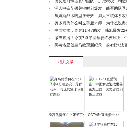
30+6+13< /a>
澳女足前锋盛赞中国队：拼抢积极，制造
/a>
湖人中锋艾顿关键时刻爆发，能否助队季
破？< /a>
詹姆斯战术转型显奇效，湖人三核体系攻
冠在望< /a>
奥多姆为什么叫左手魔术师，为什么说奥
好？< /a>
中国女篮：奇兵11分7助攻，韩旭爆发22
雨17分助捷克晋级< /a>
徽声直播！今夜7点半世预赛终极对决，
控三队命运，宫鲁鸣迎关键考验< /a>
阿韦洛亚创皇马欧冠新纪录：前4场淘汰赛全
相关文章
身高优势何在？张子宇4
CCTV5+直播预告：中
分引热议，苏群点评：
国女篮迎战世界第九巴