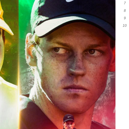
7
成
8
疑
9
10
胜
势