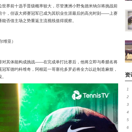
位世界前十选手晋级概率较大，尽管澳洲小野兔德米纳尔将挑战前
前十，但该大师赛冠军已成为其职业生涯最后的高光时刻——上赛
番能否借主场之势重返主流视线值得观察。
塞尔维亚）
排对其体能构成挑战——在完成单打比赛后，他将立即与希腊名将
冕冠军德约科维奇，阿根廷一哥塞伦多罗必将全力以赴制造麻烦，
资
役。
1
2
煌
3
热
4
窗
5
加
6
荣