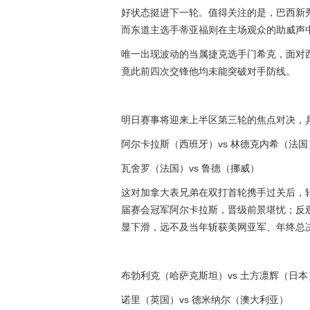
好状态挺进下一轮。值得关注的是，巴西新
而东道主选手蒂亚福则在主场观众的助威声
唯一出现波动的当属捷克选手门希克，面对
竟此前四次交锋他均未能突破对手防线。
明日赛事将迎来上半区第三轮的焦点对决，
阿尔卡拉斯（西班牙）vs 林德克内希（法国
瓦舍罗（法国）vs 鲁德（挪威）
这对加拿大表兄弟在双打首轮携手过关后，
届赛会冠军阿尔卡拉斯，晋级前景堪忧；反
显下滑，远不及当年斩获美网亚军、年终总
布勃利克（哈萨克斯坦）vs 土方凛辉（日本
诺里（英国）vs 德米纳尔（澳大利亚）