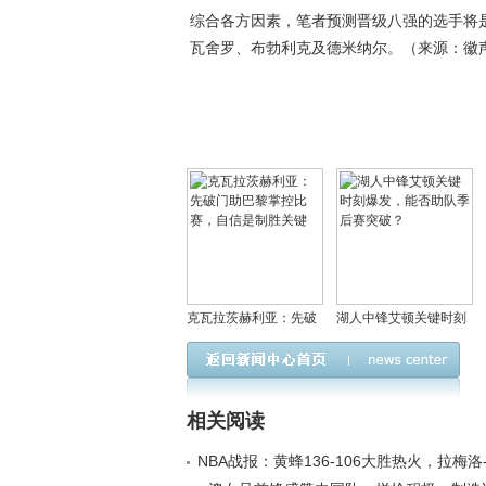
综合各方因素，笔者预测晋级八强的选手将
瓦舍罗、布勃利克及德米纳尔。（来源：徽
克瓦拉茨赫利亚：先破
湖人中锋艾顿关键时刻
门助巴黎掌控比赛，自
爆发，能否助队季后赛
信是制胜关键
突破？
相关阅读
NBA战报：黄蜂136-106大胜热火，拉梅