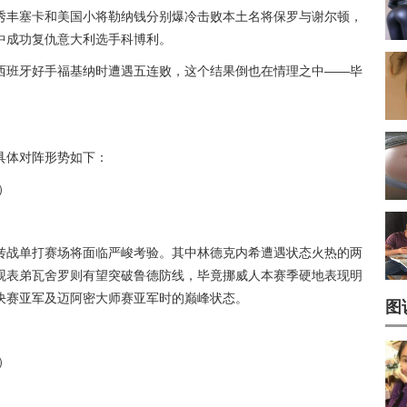
秀丰塞卡和美国小将勒纳钱分别爆冷击败本土名将保罗与谢尔顿，
中成功复仇意大利选手科博利。
西班牙好手福基纳时遭遇五连败，这个结果倒也在情理之中——毕
具体对阵形势如下：
）
转战单打赛场将面临严峻考验。其中林德克内希遭遇状态火热的两
观表弟瓦舍罗则有望突破鲁德防线，毕竟挪威人本赛季硬地表现明
决赛亚军及迈阿密大师赛亚军时的巅峰状态。
图
）