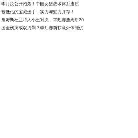
李月汝公开炮轰！中国女篮战术体系遭质
荣耀新印记
被低估的宝藏选手，实力与魅力并存！
，宫鲁鸣面临下课危机
詹姆斯杜兰特大小王对决，常规赛詹姆斯20
掘金伤病成双刃剑？季后赛前获意外体能优
11负，季后赛谁更胜一筹？
成秘密武器