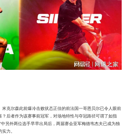
。米克尔森此前爆冷击败状态正佳的前法国一哥恩贝尔已令人眼前
喜？后者作为该赛事前冠军，对场地特性与夺冠路径可谓了如指
"中另外两位选手早早出局后，两届赛会亚军梅德韦杰夫已成为独
的实力。