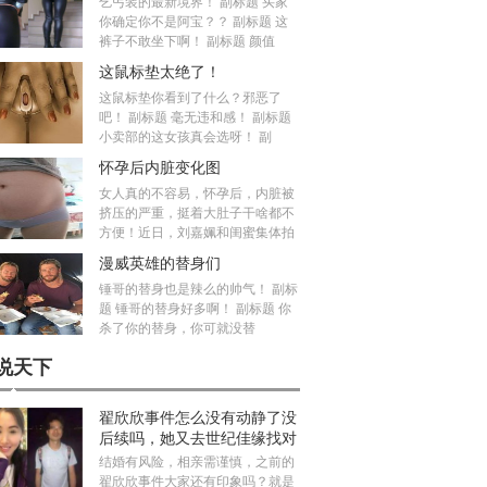
乞丐装的最新境界！ 副标题 买家
你确定你不是阿宝？？ 副标题 这
裤子不敢坐下啊！ 副标题 颜值
这鼠标垫太绝了！
这鼠标垫你看到了什么？邪恶了
吧！ 副标题 毫无违和感！ 副标题
小卖部的这女孩真会选呀！ 副
怀孕后内脏变化图
女人真的不容易，怀孕后，内脏被
挤压的严重，挺着大肚子干啥都不
方便！近日，刘嘉姵和闺蜜集体拍
漫威英雄的替身们
锤哥的替身也是辣么的帅气！ 副标
题 锤哥的替身好多啊！ 副标题 你
杀了你的替身，你可就没替
说天下
翟欣欣事件怎么没有动静了没
后续吗，她又去世纪佳缘找对
象真的假的
结婚有风险，相亲需谨慎，之前的
翟欣欣事件大家还有印象吗？就是