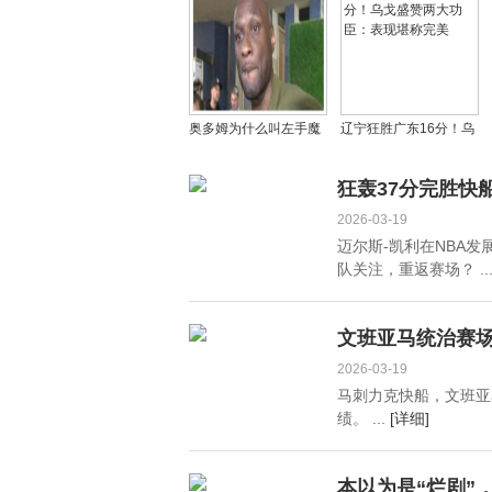
与现代篮球节奏存差距
西，实力占优剑指三连
胜！
奥多姆为什么叫左手魔
辽宁狂胜广东16分！乌
术师，为什么说奥多姆
戈盛赞两大功臣：表现
天赋好？
堪称完美
狂轰37分完胜快
2026-03-19
迈尔斯-凯利在NBA
队关注，重返赛场？ ..
文班亚马统治赛场
2026-03-19
马刺力克快船，文班亚
绩。 ...
[详细]
本以为是“烂剧”