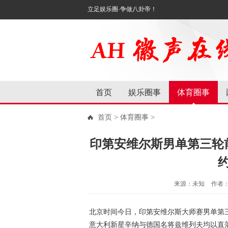
立足娱乐圈·争做八卦帝！
首页
娱乐圈事
体育圈事
首页
>
体育圈事
>
印第安维尔斯男单第三轮
来源：未知
作者
北京时间今日，印第安维尔斯大师赛男单第
意大利新星辛纳与德国名将兹维列夫均以直