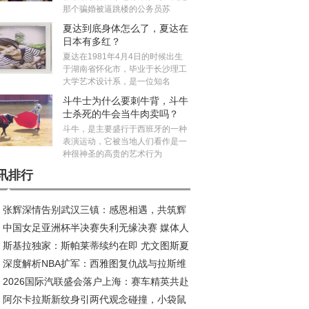
那个骗婚被逼跳楼的公务员苏
夏达到底身体怎么了，夏达在
日本有多红？
夏达在1981年4月4日的时候出生
于湖南省怀化市，毕业于长沙理工
大学艺术设计系，是一位知名
斗牛士为什么要刺牛背，斗牛
士杀死的牛会当牛肉卖吗？
斗牛，是主要盛行于西班牙的一种
表演运动，它被当地人们看作是一
种很神圣的高贵的艺术行为
讯排行
张辉深情告别武汉三镇：感恩相遇，共筑辉
中国女足亚洲杯半决赛失利无缘决赛 媒体人
旅程
斯基拉独家：斯帕莱蒂续约在即 尤文图斯夏
议米利西奇去留
深度解析NBA扩军：西雅图复仇战与拉斯维
五线补强剑指欧冠
2026国际汽联盛会落户上海：赛车精英共赴
斯新王朝的资本博弈
阿尔卡拉斯新纹身引两代观念碰撞，小袋鼠
耀之约