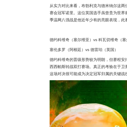
从实力对比来看，布勃利克与德米纳尔这两
赛会冠军诺里。这位英国选手虽曾贵为世界
季温网八强战是他近年少有的亮眼表现，此
德约科维奇（塞尔维亚）vs 科瓦切维奇（
塞伦多罗（阿根廷）vs 德雷珀（英国）
德约科维奇的晋级形势较为明朗，但赛程安
西西帕斯转战双打赛场。真正的考验在于卫
这场对决很可能成为决定冠军归属的关键战