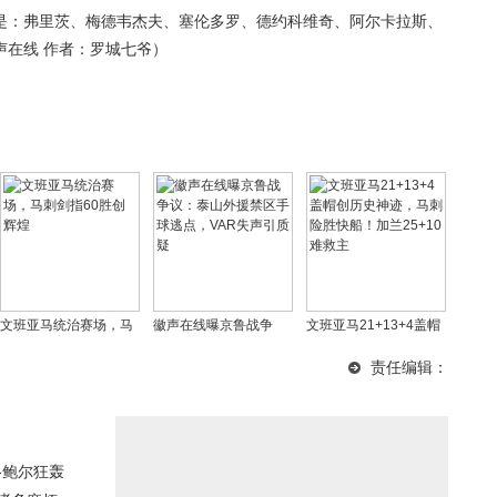
是：弗里茨、梅德韦杰夫、塞伦多罗、德约科维奇、阿尔卡拉斯、
声在线 作者：罗城七爷）
文班亚马统治赛场，马
徽声在线曝京鲁战争
文班亚马21+13+4盖帽
刺剑指60胜创辉煌
议：泰山外援禁区手球
创历史神迹，马刺险胜
责任编辑：
逃点，VAR失声引质疑
快船！加兰25+10难救
主
洛-鲍尔狂轰