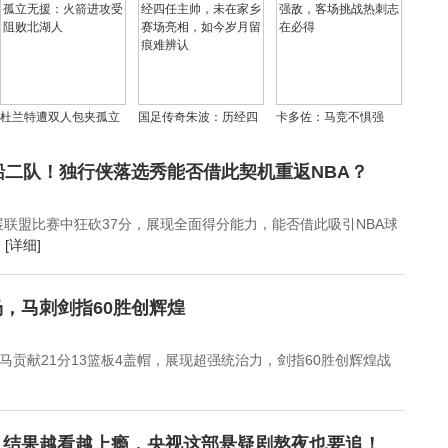
洲杯决赛 13年不胜对手
亚洲杯决赛
前三
门将失误成转折
杜兰特遭双人包夹孤立
国足传奇朱波：历经四
卡多佐：马竞不惧强
无援：火箭进攻受阻败
任主帅，未在家乡赛场
敌，客场挑战热刺志在
北湖人
亮相，如今岁月留痕难
必得
船二队！独行侠落选秀能否借此契机重返NBA？
辨认
发展联盟比赛中狂砍37分，展现全面得分能力，能否借此吸引NBA球
.
[详细]
，马刺剑指60胜创辉煌
马贡献21分13篮板4盖帽，展现超强统治力，剑指60胜创辉煌战
，结果越看越上瘾，央视这部悬疑剧熬夜也要追！