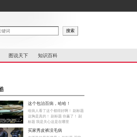
图说天下
知识百科
酷
这个包治百病，哈哈！
啥病人看了这个都得好啊！ 副标题
这胸是真的！ 副标题 你赢了！ 副
标题 我是关心这是在哪里
买家秀皮裤没毛病