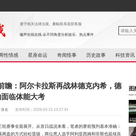
遵守相关法律法规、删帖联系底部客服
徽声在线在线-从不同角度分析娱乐、热点事件
两性情感
星座命运
奇闻怪事
历史故事
科技资讯
前瞻：阿尔卡拉斯再战林德克内希，德
图
约面临体能大考
：佚名
发布时间：2026-03-21 13:37:34
三轮赛事全面展开。从首日战况来看，笔者的赛前预判基本准确：
落两盘的方式轻松晋级，两位黑人选手阿利亚西姆和菲斯也延续良