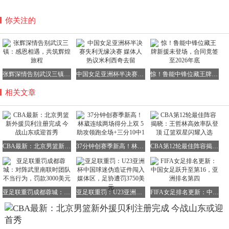
你关注的
张辉深情告别武汉三镇：感恩相遇，共筑辉煌旅程
中国女足亚洲杯半决赛失利无缘决赛 媒体人热议米利西奇去留
惊！鲁能中锋位藏王牌新援未登场，合同竟签至2026年底
相关文章
CBA最新：北京男篮新外援贝利注册完成 今战山东或迎首秀
37分钟创赛季新高！林葳连续两场得分上双 5助攻领跑全场+三分10中1
CBA第12轮最佳阵容揭晓：王哲林高效率队登顶 辽篮双星闪耀入选
亚足联重罚成都蓉城：对阵武里南联时团队不当行为，罚款3000美元
亚足联重罚：U23亚洲杯中国球迷伪造证件闯入媒体区，足协遭罚3750美元
FIFA女足排名更新：中国女足跃升至第16，亚洲排名第四