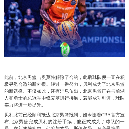
此前，北京男篮与奥莫特解除了合约，此后球队便一直在积
极寻觅合适的新外援。经过一番努力，贝利成为了北京男篮
的新选择。不仅如此，还有消息传出，北京男篮正在与前湖
人和勇士的总冠军中锋麦基进行接触，若能成功引进，球队
实力将进一步提升。
贝利此前已经顺利抵达北京男篮报到，如今随着CBA官方宣
布北京男篮完成贝利的注册手续，他正式成为了球队的一
员。在新的阵容中，他将与杰曼、斯佩尔曼、马帝昂携手，