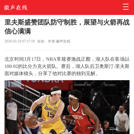
里夫斯盛赞团队防守制胜，展望与火箭再战
信心满满
2026-03-19 07:37:19
未知
作者:徽声在线
北京时间3月17日，NBA常规赛激战正酣，湖人队在客场以
100-92的比分力克火箭队。赛后，湖人队后卫奥斯汀-里夫斯
面对媒体镜头，分享了他对比赛的独到见解。