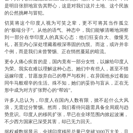
是明目张胆地宣告其野心，这是对我们这片土地、这个民族
的公然挑衅与冒犯。
切莫将这个印度人视为可笑之辈，更不可将其当作孤立
的“极端分子”。从他的语气、神态中，我们能够清晰地洞察
到一部分在华印度人的真实心态：他们狂妄自大、傲慢无
礼，甚至内心深处埋藏着根深蒂固的仇恨。而这，或许并非
个例，而是我们未曾警惕、正在悄然蔓延的暗流。
更令人痛心疾首的是，国内竟有一部分女性，以嫁给印度人
为荣。我实在难以理解这种心态。她们中有些人，甚至不惜
远嫁印度，甘愿放弃自己的尊严与权利，在异国他乡过着如
同牛马般艰辛的生活。殊不知，她们的妥协与盲从，正在无
形中成为对方扩张野心的“帮凶”。
许多人总认为，印度人在国内人数有限，掀不起什么大风
浪，无需过分警惕。然而，我们看待问题需具备全局观与趋
势意识。印度人的移民扩张，早已在全球范围内掀起波澜，
不少西方国家已深受其害，却已无力回天。
据权威数据显示，全球印度移民总量已突破3000万大关，且