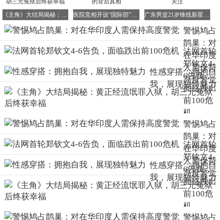
《主角》大结局揭秘：黄正经流氓罪入狱，胡三元冤狱后终获幸福
医院竞相开设“国际部”：医疗资源重新分配的背后真相
广东男篮21岁锋线新星赴美特训 续约前景引关注
警惕鸠占
鹊巢：对
法网首轮
在华印度
还有一些印度博主，在国内四处游荡、随意拍摄，无视我们
郑钦文4-
人需保持
的规则与底线，甚至公然要求我们对印度人“特殊对待”。仿
性感穿搭：拥抱自
6告负，
高度警觉
佛我们的土地，他们生来就有资格横行霸道、为所欲为。
我，展现独特魅力
面临跌出
或许有人会问，现在国内到底有多少印度人？据徽声在线咨
前100危
询了解，若包含港澳台地区，长期居留在我国的印度人有9
机
万多。除此之外，还有数量不明的非法滞留者，他们如同隐
警惕鸠占
藏在暗处的隐患，随时可能爆发。
鹊巢：对
法网首轮
在华印度
别小看这9万多人，印度人的繁殖能力极强，更可怕的是，
郑钦文4-
人需保持
他们擅长通过与中国女性结婚的方式，逐步将自己的亲朋好
性感穿搭：拥抱自
6告负，
高度警觉
友接入国内，形成“连锁式”移民。这种悄无声息的扩张方
我，展现独特魅力
面临跌出
式，比明火执仗的挑衅更具危险性，因为它更难被察觉与防
前100危
范。
机
警惕鸠占