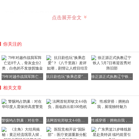
而这一切，正在我们身边悄然上演。
点击展开全文
国内不少印度留学生，拿着我们提供的高额奖学金，享受着
我们最优质的教育资源，却在海外社交平台上肆意辱骂我
们、抹黑我们的国家。他们一边享受着我们的慷慨与善意，
你关注的
一边却砸着我们的“碗”，这份虚伪与恶毒，实在令人不齿。
79年对越作战我军阵亡近8千人，骨灰盒分2类，白色的不发放抚恤金
抗日剧也玩“换乘恋爱”？《八千里路》差评如潮，剧情让人瞠目结舌
徐正源正式执教辽宁铁人 5月7日将迎首秀对阵旧部
相关文章
警惕鸠占鹊巢：对在华印度人需保持高度警觉
法网首轮郑钦文4-6告负，面临跌出前100危机
性感穿搭：拥抱自我，展现独特魅力