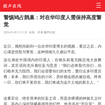
警惕鸠占鹊巢：对在华印度人需保持高度警
觉
2026-05-26 15:21:20
未知
作者:徽声在线
近日，偶然间刷到一位在华印度博主的视频，看过之后，内
心满是愤怒与警觉，这种情绪久久难以平息。
这位身处中国境内的印度人，在镜头前毫无顾忌地大放厥
词，其言语间充斥着狂妄与恶意：“我们必将取代你们，你
们根本无力阻挡。我们会迎娶你们的女性，繁衍众多印度后
裔；未来，我们所居住的小区，房价都会因此被拉低。终有
一日，你们将不复存在，我们将成为这片土地的新主人。”
这番言论，绝非简单的狂妄之语，而是赤裸裸的种族主义叫
嚣，其内心深处隐藏着殖民的幻想。他并非在“开玩笑”，而