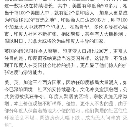
这一数字仍在持续增长。其中，美国有印度裔500多万，相
当于每100个美国人中，就有近2个是印度人；加拿大更是成
为印度移民的“首选之地”，印度裔人口达290多万，即每100
个加拿大人中就有7个印度人。在温哥华、多伦多等核心城
市，印度人社区不断扩张、抱团聚集，甚至有人大胆推测，
假以时日，加拿大或将沦为由印度人主导的国家。
英国的情况同样令人警醒。印度裔人口超过200万，更引人
注目的是，印度裔苏纳克曾当选英国首相。这背后，不仅体
现了印度人在英国社会地位的提升，更凸显了他们惊人的扩
张速度与渗透能力。
美、英、加这三个西方国家，因放任印度移民大量涌入，如
今已深陷困境：社区治安持续恶化，文化冲突愈演愈烈，公
共资源被疯狂争夺。印度人聚居的区域，宗教设施无序激
增，本土价值观被不断稀释、侵蚀。更令人不齿的是，由于
部分印度人保留着随地大小便的陋习，他们聚居的社区往往
环境脏乱不堪，周边房价大幅下跌，成为无人问津的“死
角”。