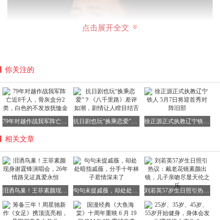
点击展开全文
你关注的
79年对越作战我军阵亡近8千人，骨灰盒分2类，白色的不发放抚恤金
抗日剧也玩“换乘恋爱”？《八千里路》差评如潮，剧情让人瞠目结舌
徐正源正式执教辽宁铁人 5月7日将迎首秀对阵旧部
相关文章
泪洒鸟巢！王菲素颜现身谢霆锋演唱会，26年情路见证真爱永恒
句句未提戚薇，却处处暗指戚薇，分手十年林子君情深未了
刘若英57岁生日照引热议：戴老花镜素颜出镜，儿子亲吻尽显天伦之乐