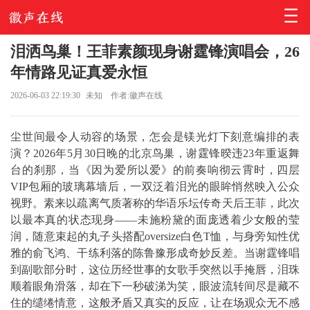
泪洒鸟巢！王菲素颜现身谢霆锋演唱会，26
年情路见证真爱永恒
2026-06-03 22:19:30
未知
作者:徽声在线
尘世间最令人动容的场景，怎会是镁光灯下刻意编排的表
演？2026年5月30日晚的北京鸟巢，谢霆锋暌违23年重返舞
台的刹那，当《因为爱所以爱》的前奏响彻云霄时，四层
VIP包厢的玻璃幕墙后，一双泛着泪光的眼眸悄然映入公众
视野。素来以疏离气质著称的华语乐坛传奇天后王菲，此次
以最本真的状态现身——未施粉黛的面庞透着少女般的莹
润，随意束起的丸子头搭配oversize白色T恤，与身旁知性优
雅的俞飞鸿、干练利落的陈鲁豫形成奇妙反差。当谢霆锋唱
到副歌部分时，这位历经世事的女歌手突然以手掩唇，泪珠
顺着眼角滑落，却在下一秒破涕为笑，眼波流转间尽是藏不
住的缱绻情意，这般矛盾又真实的反应，让在场观众无不感