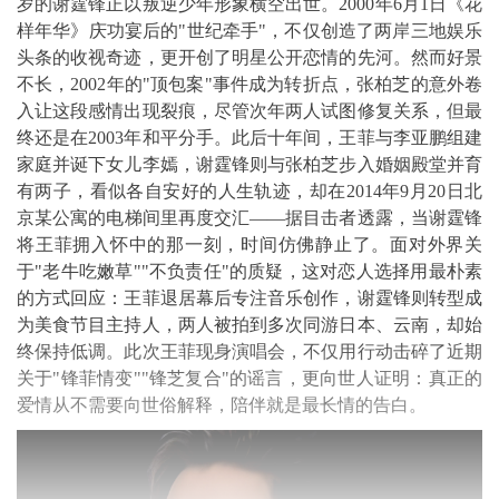
岁的谢霆锋正以叛逆少年形象横空出世。2000年6月1日《花
样年华》庆功宴后的"世纪牵手"，不仅创造了两岸三地娱乐
头条的收视奇迹，更开创了明星公开恋情的先河。然而好景
不长，2002年的"顶包案"事件成为转折点，张柏芝的意外卷
入让这段感情出现裂痕，尽管次年两人试图修复关系，但最
终还是在2003年和平分手。此后十年间，王菲与李亚鹏组建
家庭并诞下女儿李嫣，谢霆锋则与张柏芝步入婚姻殿堂并育
有两子，看似各自安好的人生轨迹，却在2014年9月20日北
京某公寓的电梯间里再度交汇——据目击者透露，当谢霆锋
将王菲拥入怀中的那一刻，时间仿佛静止了。面对外界关
于"老牛吃嫩草""不负责任"的质疑，这对恋人选择用最朴素
的方式回应：王菲退居幕后专注音乐创作，谢霆锋则转型成
为美食节目主持人，两人被拍到多次同游日本、云南，却始
终保持低调。此次王菲现身演唱会，不仅用行动击碎了近期
关于"锋菲情变""锋芝复合"的谣言，更向世人证明：真正的
爱情从不需要向世俗解释，陪伴就是最长情的告白。