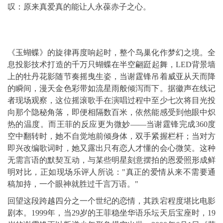
叹：原来真爱真的能让人永葆赤子之心。
《玉蝴蝶》的旋律再度响起时，整个鸟巢化作梦幻之境。全
息投影技术打造的千万只蝴蝶在半空翩跹起舞，LED背景墙
上的牡丹花影随节奏摇曳生姿，当谢霆锋吊着威亚从天而降
的瞬间，漫天金色彩带如流星雨般倾泻而下。据徽声在线记
者现场观察，这位摇滚歌手在演唱过程中至少七次将目光投
向那个隐秘角落，即便相隔数百米，依然能感受到他眼中炽
热的温度。而王菲的反应更为微妙——当谢霆锋完成360度
空中翻转时，她不自觉地前倾身体，双手紧握栏杆；当对方
即兴改编歌词时，她又露出只有恋人才懂的会心微笑。这种
无需言语的默契互动，与某些明星刻意摆拍的恩爱照形成鲜
明对比，正如现场乐评人所说："真正的爱情从来不需要通
稿加持，一个眼神就胜过千言万语。"
回望这段跨越四分之一个世纪的恋情，其跌宕程度堪比电影
剧本。1999年，当29岁的王菲稳坐华语乐坛天后宝座时，19