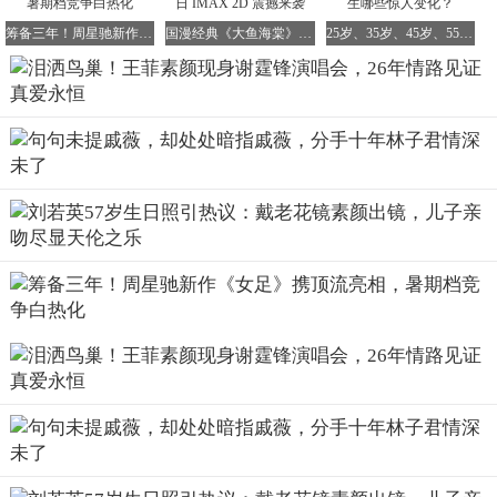
筹备三年！周星驰新作《女足》携顶流亮相，暑期档竞争白热化
国漫经典《大鱼海棠》十周年重映 6 月 19 日 IMAX 2D 震撼来袭
25岁、35岁、45岁、55岁开始健身，身体会发生哪些惊人变化？