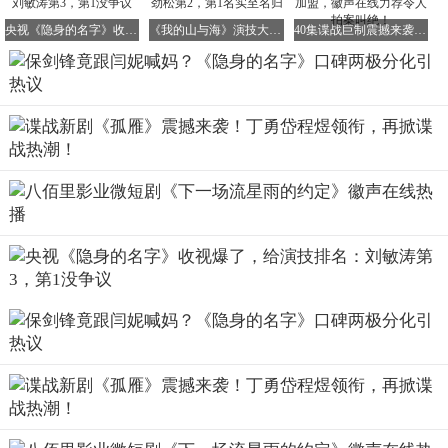
至学习妻子在房间里布置了隐秘摄像头，两夫妻关上门后便
央视《隐身的名字》收视爆了，给演技排名：刘敏涛第3，第1没争议
《我的山与海》演技大比拼：谭松韵第3，王劲松第2，第1名实至名归
40集谍战巨制震撼来袭！8位实力派演员倾情加盟，徽声在线力荐令人拍案叫绝！
成了鱼死网破的法庭对手。
吃饭时是两夫妻，关上门后便是法庭上的对手，这种设定确
实新颖有趣。
镜头一转，另一头任小名的母亲“任美艳”（闫妮饰）又开始
了她的第四次婚宴。
赵、钱、孙都收集到了，第四婚的丈夫正好姓“李”。婚礼
上，任小名与母亲的关系剑拔弩张，显然在儿时就有不少摩
擦。
回家后和弟弟的交流中，任小名意外得知母亲早就写好了遗
书，而所有的财产将交给一个名叫“文毓秀”的人。