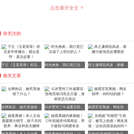
而在近日开机的新剧
《但愿人长久》
中，沈月以全新的形象
点击展开全文
亮相，长发飘飘，角色也从学生转变为中学英语老师，知性
淡雅的气质扑面而来。
你关注的
这部剧从原著故事到演员阵容，再到幕后班底，
都堪称品质
之选
。
它改编自豆瓣阅读连载的同名小说《但愿人长久》。
于正《玉茗茶骨》积压多年终播出，观众直呼：真没必要！
时光匆匆，我们竟已活成了上世纪的人？
薛之谦再陷风波，谢娜力挺张杰反遭围攻
该剧以孙家三代人的日常生活为蓝本，描绘了一幅充满人间
相关文章
烟火气的家庭群像画卷，极具感染力和代入感。
沈月饰演的周渔是一位中学老师，而男主张晚意则饰演外贸
公司老板孙竟成。
全网热议，她究竟做错了什么？
42岁贾玲三年减重后惊艳亮相冯巩生日宴，身材状态引热议
姚晨官宣离婚，网友惊呼：何时结的婚？
他们是一对结婚三年的夫妻，在看似波澜不惊的生活中，感
情却在悄然发生着变化。
在众人诧异的目光中，他们做出了离婚的决定。