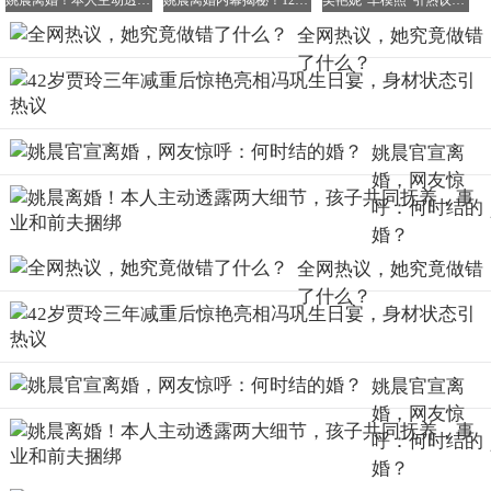
姚晨离婚！本人主动透露两大细节，孩子共同抚养，事业和前夫捆绑
姚晨离婚内幕揭秘！12年前婚变传闻再起，男方被指与闺蜜有染
吴艳妮“车模照”引热议，被骂上热搜！网友质疑：运动员就该如此吗？
而离婚，却成为了他们重新审视感情、事业与自我的起点。
全网热议，她究竟做错
了什么？
在项目筹备初期，沈月出演女主的决定引发了不少争议。
有人认为，沈月的形象过于年轻化，难以驾驭人物知性成熟
姚晨官宣离
的设定（故事中两人被描述为“中年夫妇”）。
婚，网友惊
加之沈月以往的演技常被诟病为浮夸、流于表面，大家也担
呼：何时结的
心她无法诠释好这样一个复杂内敛的角色。
婚？
全网热议，她究竟做错
了什么？
尤其是张晚意的粉丝，更是掀起了大规模的抵制与抗议活
动，纷纷要求剧组更换女主，甚至精心制作了长页PPT，以
期引起剧方的重视。
姚晨官宣离
婚，网友惊
尽管反对声浪此起彼伏，但剧方依然坚定地选择了沈月。
呼：何时结的
婚？
我们只能寄希望于，经过这些年的演戏磨炼；