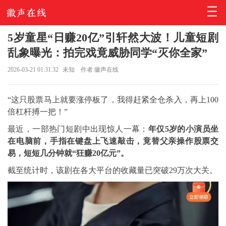
5岁童星“日赚20亿”引轩然大波！儿童短剧
乱象曝光：拍完戏竟威胁同学“灭你全家”
2026-03-21 01:31:32
未知
作者:徽声在线
“这只股票马上就要涨停板了，我得赶紧全仓杀入，再上100
倍杠杆搏一把！”
最近，一部热门短剧中出现惊人一幕：
年仅5岁的小演员坐
在电脑前，手指在键盘上飞速敲击，竟替父亲操作股票交
易，短短几分钟就“狂赚20亿元”。
截至统计时，该剧在各大平台的收藏量已突破29万次大关。