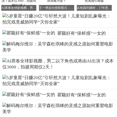
这位视听艺术研究专家强调，
影视创作应当传递爱与善的价
值观，而非宣扬仇恨报复。用极端恶意取代美好情感，对未
AI席卷全球影视圈，男二以下角色或将由AI出演？成本仅3000，拍摄周期仅2天！
王一博反向授权模式：代言权力重构还是品牌策略升级？
从校园到婚纱，17年恩爱成空，刘天佐方慧悄然离婚引唏嘘
成年人造成的危害不可估量。
她特别提醒关注拍摄过程对儿童的影响：“
部分剧组连续十
五六小时高强度拍摄，把儿童演员当作流水线上的‘螺丝
瞿颖好有“保鲜感”一女的
钉’，这种工具化倾向必须坚决遏制。
”
广电总局重拳出击：
三管齐下整治儿童短剧乱象
1月8日，国家广电总局网络视听司发布专项管理提示，
明确
要求遏制儿童微短剧的成人化、工具化、娱乐化倾向，防止
不当创作损害未成年人身心健康。
政策出台后，多部正在筹备的儿童短剧项目被迫暂停或延
期。
3月10日，红果短剧平台公布整治成果：自1月以来，平台累
瞿颖好有“保鲜感”一女的
计收紧儿童类内容审核标准，重点管控三大问题：
• 禁止儿童演绎心机腹黑、霸道总裁等成人化角色
• 严禁出现超出儿童承受能力的身心伤害情节