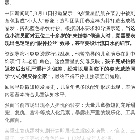
题。
中国新闻周刊3月11日报道显示，9岁童星航航在某剧中被刻
意包装成“小大人”形象：造型团队用卷发棒为其打造出成熟
卷发，搭配蓝色格纹衬衫。根据剧本要求和导演示范，
当这
位小演员面对五位二十多岁的“未婚妻”候选人时，竟需要表
现出色迷迷的“眼神拉丝”效果，甚至要设计流口水的细节。
资深导演刁璐璐透露行业乱象，他曾指导的儿童演员在剧中
饰演“千年老祖”角色。这位童星的父母反映，
孩子完成拍摄
返校后出现严重行为偏差，经常以居高临下的姿态威胁同
学“小心我灭你全家”，
最终不得不停止接演竖屏短剧。
回顾早期微短剧发展史，儿童角色多以配角形式出现，表演
内容基本符合儿童认知水平。
然而当前市场出现令人担忧的转变：
大量儿童微短剧充斥甜
宠、复仇、宫斗等成人化元素，暴露出严重的娱乐化、工具
化倾向。
某重生复仇题材短剧开篇即展现血腥凶杀场景，小宫女、三
皇子、太子等核心角色均由11-12岁未成年人扮演。