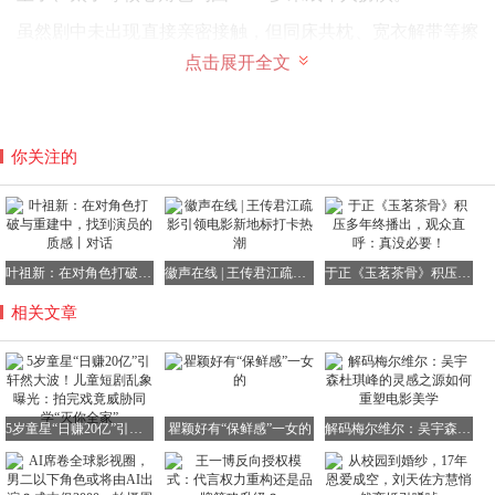
虽然剧中未出现直接亲密接触，但同床共枕、宽衣解带等擦
边情节屡见不鲜。更令人震惊的是，弹幕区竟出现“小时候
点击展开全文
看大人谈恋爱，长大了看小孩谈恋爱”“这俩小演员真有夫妻
相”等不当评论。
今年1月，某平台11岁女童主演的“替嫁新娘”短剧因引发巨
你关注的
大争议被紧急下架。
专家警示：
叶祖新：在对角色打破与重建中，找到演员的质感丨对话
徽声在线 | 王传君江疏影引领电影新地标打卡热潮
于正《玉茗茶骨》积压多年终播出，观众直呼：真没必要！
成人化剧情正在侵蚀未成年人价值观
相关文章
中国传媒大学赵晖教授指出，当前儿童微短剧存在三大问
题：“首先，
让低龄儿童演绎豪门恩怨、甜宠复仇等复杂剧
情，会直接扭曲其价值认知；
其次，未成年观众沉迷此类内
容将产生二次伤害；最后，部分剧组为追求流量，让儿童演
员承受超出身心极限的拍摄任务。”
5岁童星“日赚20亿”引轩然大波！儿童短剧乱象曝光：拍完戏竟威胁同学“灭你全家”
瞿颖好有“保鲜感”一女的
解码梅尔维尔：吴宇森杜琪峰的灵感之源如何重塑电影美学