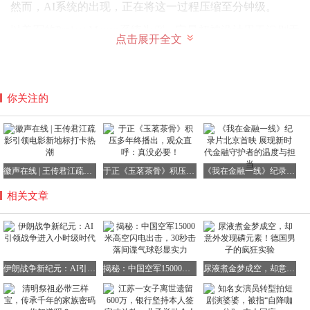
然而，AI系统的出现，正在将这一过程压缩至分钟级。
以美军的Project Maven系统为例，它最初被设计用于识别无
点击展开全文
人机拍摄视频中的可疑目标。而到了2025年，这套系统已能
够在几分钟内完成目标识别、威胁排序以及打击优先级评
估。
你关注的
当这种系统与卫星侦察、无人机监控以及电子战数据紧密相
连时，战场上便呈现出一种截然不同的景象。
目标在屏幕上不断刷新，算法在后台持续排序，指挥官只需
不断批准打击即可。
徽声在线 | 王传君江疏影引领电影新地标打卡热潮
于正《玉茗茶骨》积压多年终播出，观众直呼：真没必要！
《我在金融一线》纪录片北京首映 展现新时代金融守护者的温度与担当
战争的节奏，首次接近了机器运行的速度。
相关文章
这种速度变化带来的直接后果，是战争流程本身也开始发生
深刻改变。
在20世纪的战争中，斩首行动通常是战争的最后阶段。
伊朗战争新纪元：AI引领战争进入小时级时代
揭秘：中国空军15000米高空闪电出击，30秒击落间谍气球彰显实力
尿液煮金梦成空，却意外发现磷元素！德国男子的疯狂实验
萨达姆被抓是在伊拉克战争开始八个月之后，本拉登被击毙
则是在阿富汗战争开始近十年之后。