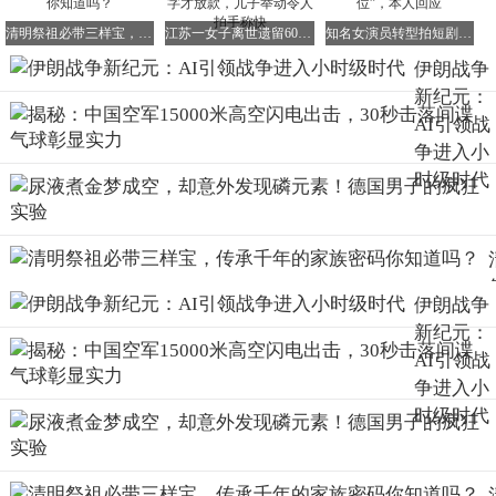
然而，在AI辅助的情报系统下，高价值目标变得更容易被快
速定位。
清明祭祖必带三样宝，传承千年的家族密码你知道吗？
江苏一女子离世遗留600万，银行坚持本人签字才放款，儿子举动令人拍手称快
知名女演员转型拍短剧演婆婆，被指“自降咖位”，本人回应
算法能够在海量数据中迅速识别出指挥中心、通信节点以及
伊朗战争
关键领导层。
新纪元：
AI引领战
于是，战争逻辑开始发生倒转。
争进入小
过去的战争流程是先通过轰炸和消耗逐渐削弱对方，然后再
时级时代
通过地面推进摧毁政权。
而在2026年的中东，战争更像是一场对国家系统的快速打
击。
先摧毁核心节点，再让整个系统失去协调能力。
伊朗战争
新纪元：
战争从一种长期消耗过程，转变为了一次针对复杂系统的快
AI引领战
速失稳。
争进入小
AI改变战争最根本的一点，其实就是速度。
时级时代
在工业时代，战争拼的是钢铁和石油，谁的工厂多，谁就能
把战争拖到最后。