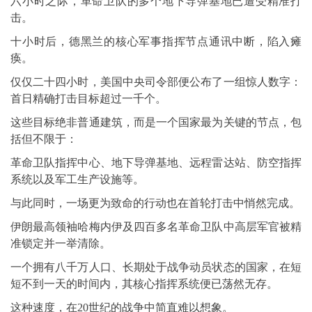
六小时之际，革命卫队的多个地下导弹基地已遭受精准打
击。
十小时后，德黑兰的核心军事指挥节点通讯中断，陷入瘫
痪。
仅仅二十四小时，美国中央司令部便公布了一组惊人数字：
首日精确打击目标超过一千个。
这些目标绝非普通建筑，而是一个国家最为关键的节点，包
括但不限于：
革命卫队指挥中心、地下导弹基地、远程雷达站、防空指挥
系统以及军工生产设施等。
与此同时，一场更为致命的行动也在首轮打击中悄然完成。
伊朗最高领袖哈梅内伊及四百多名革命卫队中高层军官被精
准锁定并一举清除。
一个拥有八千万人口、长期处于战争动员状态的国家，在短
短不到一天的时间内，其核心指挥系统便已荡然无存。
这种速度，在20世纪的战争中简直难以想象。