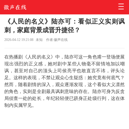
《人民的名义》陆亦可：看似正义实则讽
刺，家庭背景成晋升捷径？
2026-04-12 19:21:08
未知
作者:徽声在线
在热播剧《
人民的名义
》中，陆亦可这一角色甫一登场便展
现出强烈的正义感，她对剧中某些人物毫不留情地加以嘲
讽，甚至对自己的顶头上司侯亮平也敢直言不讳，评头论
足。这样的表现，不禁让观众心生疑惑：她究竟有何底气？
然而，随着剧情的深入，观众逐渐发现，这个看似大义凛然
的角色，实则是全剧最具讽刺意味的存在。陆亦可身为反贪
局侦查一处的处长，年纪轻轻便已跻身正处级行列，这在体
制内实属罕见。