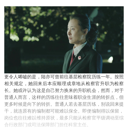
更令人唏嘘的是，陆亦可曾前往基层检察院历练一年。按照
相关规定，她回来后本应顺理成章地从检察官升职为检察
长。她或许认为这是自己努力换来的升职机会，然而，对于
普通人而言，这样的历练往往意味着职业生涯的转折点，但
更多时候是向下的转折。普通人若去基层历练，别说回来提
干，就连原有的编制都可能难以保全。即便编制得以保留，
岗位也往往难以维持原状，最多只能从检察官平级调动至综
合行政部门或司法保障部门担任科室主任。