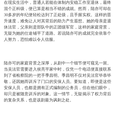
在现实生活中，普通人若能在体制内安稳工作至退休，最终
混个正科级，便已算是相当不错的成就。然而，陆亦可却在
30多岁的年纪便轻松达到了正处级，且手握实权。这样的晋
升速度，难免让人对其背后的助力产生遐想。她的母亲是退
休法官，父亲则是部队中的正团级军官，这样的家庭背景，
无疑为她的仕途铺平了道路。若说陆亦可的成就完全依靠个
人努力，恐怕难以令人信服。
陆亦可的家庭背景之深厚，从剧中一个细节便可窥见一斑。
当吴法官需要进入侯亮平家中时，仅凭一个电话便直接联系
到了省检察院的一把手季昌明。季昌明不仅对吴法官毕恭毕
敬，还因她而训斥了门口的安保人员。要知道，即便是这些
安保人员，也都是拥有正式编制的公务员，但在他们眼中，
却只是被随意训斥的对象。这一情节，无疑揭示了权力背后
的复杂关系，也是该剧最为讽刺之处。