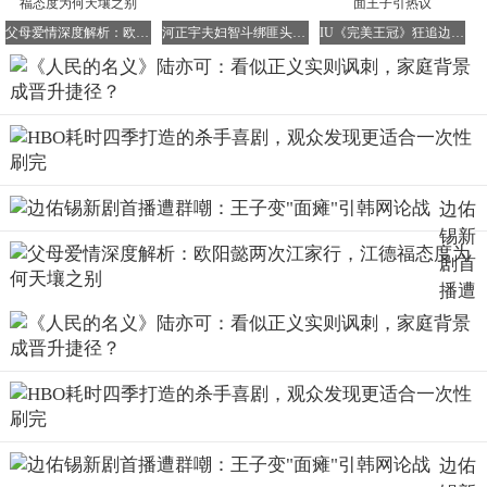
父母爱情深度解析：欧阳懿两次江家行，江德福态度为何天壤之别
河正宇夫妇智斗绑匪头目，复仇迷局愈演愈烈
IU《完美王冠》狂追边佑锡，财阀千金求婚冷面王子引热议
边佑
锡新
剧首
播遭
群
嘲：
王子
变"面
瘫"引
韩网
边佑
论战