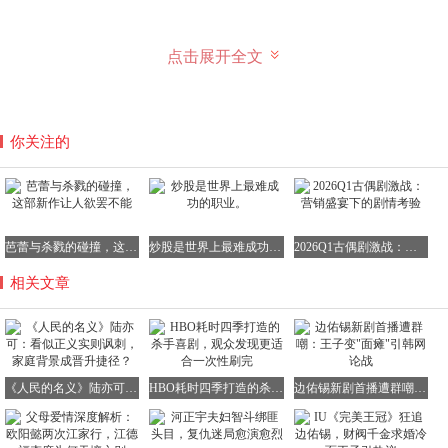
点击展开全文
在陆亦可眼中，她或许并不认为自己与权贵沾边。然而，在
普通百姓眼中，她已然是体制内的佼佼者，甚至是普通人难
以企及的超级顶配。有人或许会辩解，陆亦可并未利用家庭
你关注的
关系，她的成就完全是个人努力的结果。然而，当面对晋升
机会时，一个是高级干部的子女，另一个是普通百姓，试
问，你会将机会留给谁呢？
芭蕾与杀戮的碰撞，这部新作让人欲罢不能
炒股是世界上最难成功的职业。
2026Q1古偶剧激战：营销盛宴下的剧情考验
相关文章
观看《人民的名义》时，我们不应将自己代入祁同伟等角
色，也不应幻想自己能成为剧中的某个高官。事实上，我们
大多数人更有可能成为那个被高层欺压的普通百姓，或是那
个在门口被季昌明训斥的小警员，亦或是大风厂的普通员
工。这些角色，才是我们真正有可能扮演的，也是该剧深刻
《人民的名义》陆亦可：看似正义实则讽刺，家庭背景成晋升捷径？
HBO耗时四季打造的杀手喜剧，观众发现更适合一次性刷完
边佑锡新剧首播遭群嘲：王子变"面瘫"引韩网论战
反映社会现实的一面。