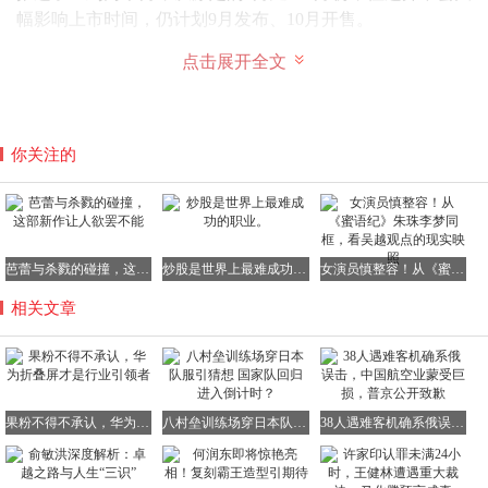
幅影响上市时间，仍计划9月发布、10月开售。
一条延期消息，却有三个不同信源给出三种截然不同的解
点击展开全文
读。这本身就充分说明了一个问题：苹果对于折叠屏的态
度，远没有外界想象的那么坚定和笃定。
你关注的
从现实层面来看，苹果在生产端面临的挑战是实实在在存在
的。
据知情人士透露，iPhone Fold目前仍处于工程验证测试阶
芭蕾与杀戮的碰撞，这部新作让人欲罢不能
炒股是世界上最难成功的职业。
女演员慎整容！从《蜜语纪》朱珠李梦同框，看吴越观点的现实映照
段，尚未启动大规模量产。
相关文章
其显示屏设计工艺极为复杂，铰链与屏幕的精密配合对良率
提出了极高的要求。这极有可能导致量产时间推迟到8月
初，而且之后还要经过设计验证测试和产品验证测试两道关
键关卡。
果粉不得不承认，华为折叠屏才是行业引领者
八村垒训练场穿日本队服引猜想 国家队回归进入倒计时？
38人遇难客机确系俄误击，中国航空业蒙受巨损，普京公开致歉
苹果分析师郭明錤去年12月就曾指出，这款机型的生产挑战
可能会引发供货短缺的问题。
大家肯定会好奇，为什么苹果做折叠屏如此艰难呢？