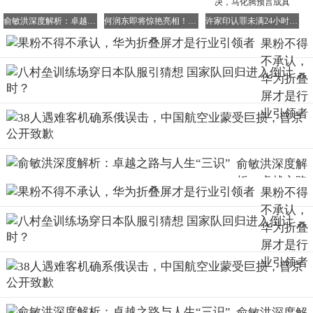
俞敏洪深度解析：卓越之路与人生“三识”
何润东即将惊艳亮相！复刻霸王造型引期待
许家印认罪未满24小时，王健林遭遇重大裁决，马化腾预言成真
根本原因在于，折叠屏手机的物理极限与苹果一贯追求的产
品哲学之间存在着根本性的矛盾与张力。
果粉不得
不承认，
据多方信源证实，苹果最初追求的“绝对无折痕”目标已被放
华为折叠
弃，原因很简单——这违背了物理规律，而且量产成本会畸
屏才是行
高，根本不现实。
业引领者
最终方案转向了“视觉近无痕 + 极致耐用”的组合。通过采用
UFG超薄柔性玻璃、自修复涂层与AI明暗补偿算法，将折痕
深度压至0.01mm；同时以液态金属铰链保障30万次开合寿
俞敏洪深度解
命，以确保产品的耐用性。
析：卓越之路
果粉不得
与人生“三识”
不承认，
换句话说，就连苹果这样以创新和追求完美著称的企业，也
华为折叠
不得不向物理规律妥协。这本身就是一个强烈的信号，至少
屏才是行
让之前那些疯狂质疑国产折叠屏有折痕的人彻底闭上了嘴。
业引领者
除了硬件工艺方面的挑战，苹果还面临着一个更为棘手的问
题：软件生态的适配。
俞敏洪深度解