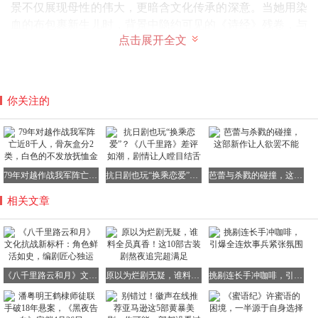
景不仅展现母性的伟大，更暗含文化传承的深意。当她用染
血的布包裹新生儿时，背景中隐约可见的《诗经》残卷，与
点击展开全文
窗外呼啸的炮火形成强烈对比。这种将文化符号融入生死场
景的叙事手法，让观众在震撼之余感受到文明传承的力量。
田家泰夫妇变卖家产支援抗战的情节同样令人动容，他们将
祖传的青铜器熔铸成子弹，用实际行动诠释了"器物有价，
你关注的
气节无价"的深层内涵。
孟万福这个市井小民的转变轨迹极具戏剧张力。从最初为保
79年对越作战我军阵亡近8千人，骨灰盒分2类，白色的不发放抚恤金
抗日剧也玩“换乘恋爱”？《八千里路》差评如潮，剧情让人瞠目结舌
芭蕾与杀戮的碰撞，这部新作让人欲罢不能
全家产而犹豫，到后来冒死护送旅长遗孤，这个角色的成长
相关文章
弧光折射出普通民众的觉醒过程。剧中特别设计了他用算盘
计算弹药消耗的细节，既符合其账房先生的身份特征，又巧
妙展现了民间智慧在抗战中的独特价值。当他最终将算盘换
成步枪时，这个象征性动作完成了从市侩到英雄的蜕变。
《八千里路云和月》文化抗战新标杆：角色鲜活如史，编剧匠心独运
原以为烂剧无疑，谁料全员真香！这10部古装剧熬夜追完超满足
挑剔连长手冲咖啡，引爆全连炊事兵紧张氛围