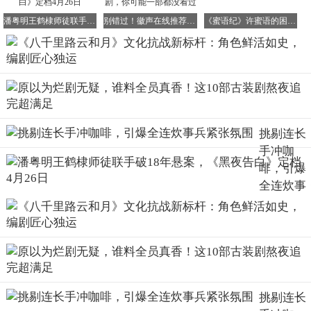
于和伟饰演的田家泰堪称民国版"蝙蝠侠"，这个留洋归来的
潘粤明王鹤棣师徒联手破18年悬案，《黑夜告白》定档4月26日
别错过！徽声在线推荐亚马逊这5部黄暴美剧，你可能一部都没看过
《蜜语纪》许蜜语的困境，一半源于自身选择
实业家白天是温文尔雅的商人，夜晚则化身暗夜骑士。剧组
特别在他的书房设置暗格，里面藏着支持抗日的账本和密
信，这种双面人生的设定既增加了剧情张力，又展现了那个
时代知识分子的生存智慧。当他变卖祖宅购置医疗器械时，
那句"房子没了可以再建，国没了就什么都没了"的台词，成
为社交媒体热议的经典桥段。
挑剔连长
手冲咖
啡，引爆
韩小月这个护士形象打破了传统抗战剧中的女性刻板印象。
全连炊事
她既能熟练处理枪伤，又能用《本草纲目》知识配制草药，
兵紧张氛
这种中西医结合的医疗方式展现了民间智慧的现代转化。剧
围
中特别安排她教战地儿童背诵《三字经》的情节，当孩子们
用稚嫩的声音念出"苟不教，性乃迁"时，镜头扫过满目疮痍
的战场，形成强烈的情感冲击。这个角色证明，文化传承在
战火中从未中断。
挑剔连长