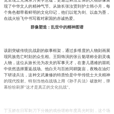
觉呈现上充满东方美学意蕴，更通过鲜活立体的人物群像展
现了中华文人的精神气节。从旅长张汝贤到护士韩小月，每
个角色都带着鲜明的文化印记，他们以笔为剑、以血为墨，
在战火纷飞中书写着对家国的赤诚热爱。
群像塑造：乱世中的精神图谱
该剧突破传统抗战剧的叙事框架，通过多维度的人物刻画展
现民族危亡时刻的众生相。王阳饰演的张云魁堪称全剧灵魂
人物，这位从旅长沦为农夫的军事天才，在妻儿遇难的噩耗
中依然选择重返战场。他白天与百姓同耕陇亩，夜晚在油灯
下研读兵法，这种文武兼修的特质恰是中华传统士大夫精神
的现代投射。特别当他在战场上用《孙子兵法》破敌时，弹
幕纷纷刷屏"这才是真正的文化抗战"。
丁玉娇在日军刺刀下分娩的戏份堪称年度高光时刻，这个场