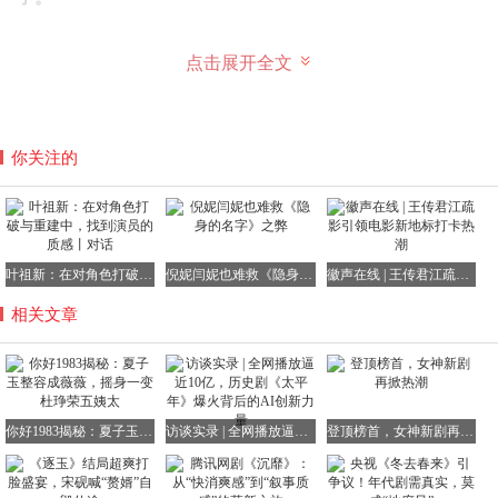
点击展开全文
夏子玉改名薇薇，凭借那张整容后的脸在夜总会找到了工
作，并很快搭上了琤荣集团的董事长杜琤荣。
你关注的
夏子玉本是重生者，她清楚记得上一世琤荣集团的辉煌与财
富，因此不顾杜琤荣的年龄，毅然决然地成了他的五姨太。
杜兆辉曾调查过夏子玉的底细，因此一直用“整容怪”来称呼
她。只是他万万没想到，夏子玉竟然是夏晓兰的堂姐。
叶祖新：在对角色打破与重建中，找到演员的质感丨对话
倪妮闫妮也难救《隐身的名字》之弊
徽声在线 | 王传君江疏影引领电影新地标打卡热潮
相关文章
当然，夏子玉一直有意隐瞒自己的身份，但她对夏晓兰的恨
意却丝毫未减。
她深知仅凭自己的力量难以对付夏晓兰，因此除了讨好杜琤
你好1983揭秘：夏子玉整容成薇薇，摇身一变杜琤荣五姨太
访谈实录 | 全网播放逼近10亿，历史剧《太平年》爆火背后的AI创新力量
登顶榜首，女神新剧再掀热潮
荣外，还不断在暗地里给夏晓兰使绊子。
她不仅与夏晓兰争夺项目、抢标书，还联合季雅一起对付夏