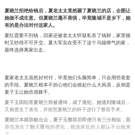
夏晓兰拒绝给钱后，夏老太太竟然砸了夏晓兰的店，企图让
她做不成生意。但夏晓兰毫不畏惧，毕竟隆城不是乡下，她
有的是办法对付这家人。
夏红霞要不到钱，回家还被老太太怀疑私吞了钱财，家里顿
时又吵得不可开交。夏大军实在受不了这个乌烟瘴气的家，
最终选择离家出走。
夏家老太太虽然好对付，毕竟他们头脑简单，只会用些老套
的手段。夏晓兰根本不担心他们会掀起什么大风浪，反倒是
夏子玉让她倍感棘手。
夏子玉因陷害夏晓兰而被通缉，成了逃犯。她逃到隆城后，
又偷渡去了港岛，并按照夏晓兰的样子进行了整容手术。
夏晓兰本就容貌出众，夏子玉整容后即便只有三分相似，面
容也发生了翻天覆地的变化，就连亲近的人都认不出她来
了。