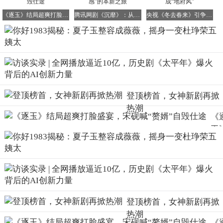
晓兰，但这些阴谋都被夏晓兰一一识破并化解。
《逐玉》结局超爽打脸盛宴，宋砚喊“赘婿”自毁仕途
腾讯网剧《沉靡》：从“快消爽感”到“叙事质感”的革新之旅
央视《冬去春来》引争议！年代剧需真实，莫成“地府风”
后来，夏晓兰计划买地盖房进军房地产行业，
没想到夏子玉
也怂恿杜琤荣竞争那块地，给夏晓兰的进军之路设置了重重
障碍。
杜琤荣为何如此听信夏子玉的话呢？除了夏子玉会哄人开
登顶榜首，女神新剧再掀
心、容貌出众外，还因为她凭借重生前的记忆，为杜琤荣赚
热潮
《
了不少钱。
玉
原本琤荣集团的发展已经陷入停滞，杜琤荣的权力也被两个
结
儿子瓜分得差不多了。但夏子玉的到来，为他出了几个高明
超
的主意，让琤荣集团重新占据了市场先机，赚得盆满钵满。
打
夏子玉深知房地产行业未来将迅猛发展，因此建议杜琤荣买
盛
下前世注定会大涨的地块，没想到这块地也被夏晓兰看中
宴
了。
登顶榜首，女神新剧再掀
宋
热潮
喊
《