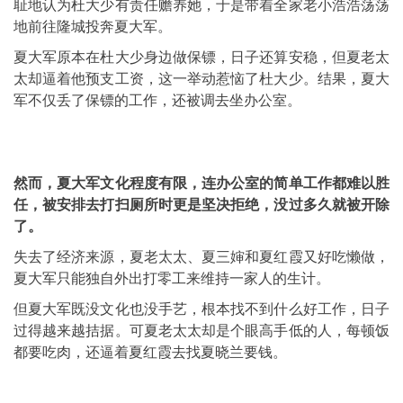
耻地认为杜大少有责任赡养她，于是带着全家老小浩浩荡荡
地前往隆城投奔夏大军。
夏大军原本在杜大少身边做保镖，日子还算安稳，但夏老太
太却逼着他预支工资，这一举动惹恼了杜大少。结果，夏大
军不仅丢了保镖的工作，还被调去坐办公室。
然而，夏大军文化程度有限，连办公室的简单工作都难以胜
任，被安排去打扫厕所时更是坚决拒绝，没过多久就被开除
了。
失去了经济来源，夏老太太、夏三婶和夏红霞又好吃懒做，
夏大军只能独自外出打零工来维持一家人的生计。
但夏大军既没文化也没手艺，根本找不到什么好工作，日子
过得越来越拮据。可夏老太太却是个眼高手低的人，每顿饭
都要吃肉，还逼着夏红霞去找夏晓兰要钱。