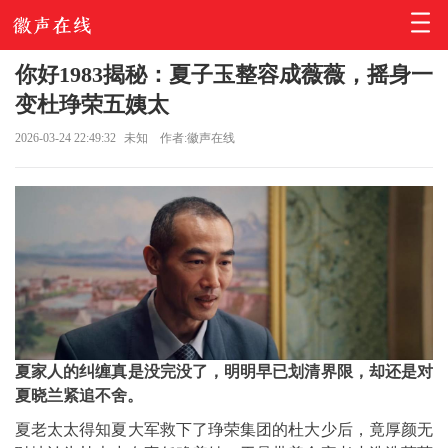
你好1983揭秘：夏子玉整容成薇薇，摇身一
变杜琤荣五姨太
2026-03-24 22:49:32
未知
作者:徽声在线
夏家人的纠缠真是没完没了，明明早已划清界限，却还是对
夏晓兰紧追不舍。
夏老太太得知夏大军救下了琤荣集团的杜大少后，竟厚颜无