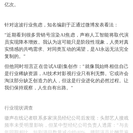
亿次。
针对这波行业焦虑，知名编剧于正通过微博发表看法：
"近期看到很多营销号渲染AI焦虑，声称人工智能将取代演
员实现降本增效。我认为这可能只是阶段性现象，人类对真
实情感的共鸣需求、对同类互动的渴望，是AI永远无法完全
复制的。"
但他同时坦言正在尝试AI剧集创作："就像我始终相信自己
是行业稀缺资源，AI技术对影视行业只有利无弊。它或许会
淘汰部分缺乏创造力的人，但这是行业进化的必然过程。让
我们保持观察，人生自有出路。"
行业现状调查
徽声在线记者联系多家演员经纪公司后发现：头部艺人接戏
频率未受明显影响，但某中型经纪公司负责人透露："与去
年同期相比，短剧项目数量减少约40%，腰部演员片酬普遍