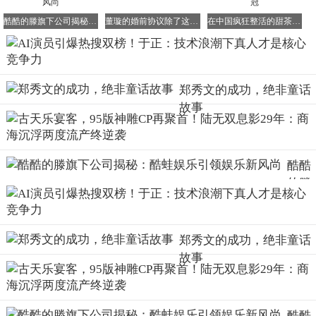
某互联网大厂内容负责人向记者透露："我们已开放AI漫剧
创作政策，但对真人短剧市场依然充满信心。关键在于创作
酷酷的滕旗下公司揭秘：酷蛙娱乐引领娱乐新风尚
董璇的婚前协议除了这3条，还有最重要1条！
在中国疯狂整活的甜茶，依旧未能摘得影帝桂冠
思维的转变——过去从业者习惯从商业化角度倒推内容，比
如选择效率更高的题材、匹配宣发需求的演员。现在必须回
归创作本质。"
郑秀文的成功，绝非童话
该负责人指出，AI技术正在突破传统创作边界："比如需要
故事
特效支持的科幻场景、历史还原场景，过去受限于成本无法
实现，现在通过AI可以轻松完成。这种技术融合将催生新的
创作范式。"
酷酷
对于平台取消保底政策的现象，他解释称："当前20万成本
的滕
以内的套路化短剧已失去市场吸引力，这类内容既无法拉新
旗下
也难以留存用户。未来只有具备创新性的精品内容才能获得
公司
资源支持。"
揭
郑秀文的成功，绝非童话
在这场由AI引发的行业变革中，技术重构正在重塑整个内容
秘：
故事
生产逻辑。从传统影视到新兴短剧领域，唯有具备核心创作
酷蛙
能力的人才能穿越周期。正如某资深制片人所言："这不是
娱乐
人机对抗，而是创作者借助新工具实现进化的过程。"
引领
酷酷