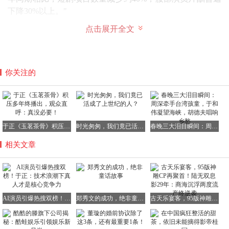
下降30%以上。"
这场技术革命正引发行业深层变革，从业者普遍担忧未来生
点击展开全文
存空间。不过记者注意到，部分头部制作公司仍在逆势扩
张。
某头部短剧公司高管表示："我们正在筹备扩大产能，下个
你关注的
月将启动3个S+级项目。"另一知名制片人也证实："目前负
责的顶级项目预算并未缩减，平台反而增加了对精品内容的
投入。"
冰火两重天的市场现象背后，折射出行业洗牌的残酷现实。
于正《玉茗茶骨》积压多年终播出，观众直呼：真没必要！
时光匆匆，我们竟已活成了上世纪的人？
春晚三大泪目瞬间：周深牵手台湾孩童，于和伟凝望海峡，胡德夫唱响乡愁
当精品项目持续获得资源倾斜，哪些领域正在被技术重构？
相关文章
前述经纪公司负责人分析："头部演员的商业价值依然稳
固，但中腰部艺人面临严峻挑战。某二线男演员近期试镜成
功率从70%暴跌至20%，片酬也从80万/集降至50万。"
AI演员引爆热搜双榜！于正：技术浪潮下真人才是核心竞争力
郑秀文的成功，绝非童话故事
古天乐宴客，95版神雕CP再聚首！陆无双息影29年：商海沉浮两度流产终逆袭
这种变化印证了行业正在形成新的生存法则——当观众对内
容质量要求愈发严苛，市场对平庸作品的容忍度持续走低。